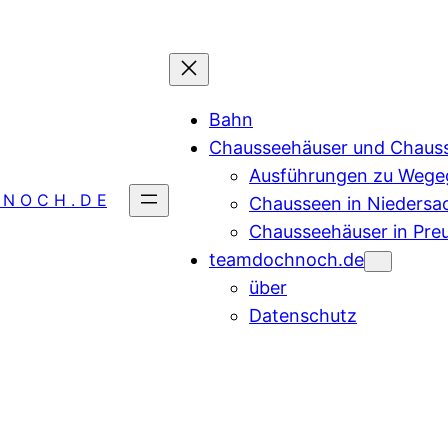
Bahn
Chausseehäuser und Chaus
Ausführungen zu Wegeg
 N O C H . D E
Chausseen in Niedersa
Chausseehäuser in Pre
teamdochnoch.de
über
Datenschutz