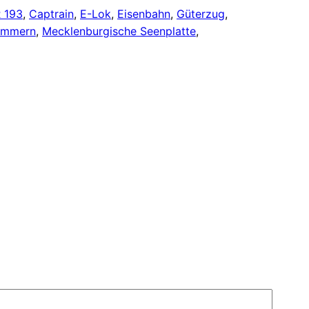
 193
, 
Captrain
, 
E-Lok
, 
Eisenbahn
, 
Güterzug
, 
ommern
, 
Mecklenburgische Seenplatte
, 