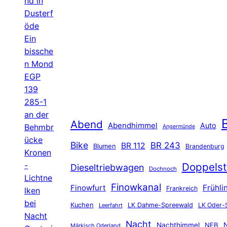
nd in
Dusterf
öde
Ein
bissche
n Mond
EGP
139
285-1
an der
B
Abend
Abendhimmel
Auto
Behmbr
Angermünde
ücke
Bike
BR 243
BR 112
Blumen
Brandenburg
Kronen
-
Doppelst
Dieseltriebwagen
Dochnoch
Lichtne
Finowkanal
Finowfurt
Frühli
Frankreich
lken
bei
Kuchen
LK Dahme-Spreewald
LK Oder-
Leerfahrt
Nacht
Nacht
Nachthimmel
NEB
N
Märkisch Oderland