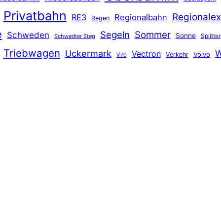
Privatbahn
Regionalex
RE3
Regionalbahn
Regen
e
Segeln
Sommer
Schweden
Sonne
Splitter
Schwedter Steg
Triebwagen
Uckermark
W
Vectron
Volvo
Verkehr
V70