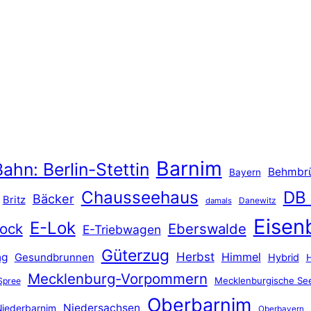
Barnim
ahn: Berlin-Stettin
Behmbr
Bayern
Chausseehaus
DB
Bäcker
Britz
Danewitz
damals
Eisen
E-Lok
ock
Eberswalde
E-Triebwagen
Güterzug
Herbst
Himmel
ng
Gesundbrunnen
Hybrid
Mecklenburg-Vorpommern
Mecklenburgische See
Spree
Oberbarnim
Niedersachsen
iederbarnim
Oberbayern