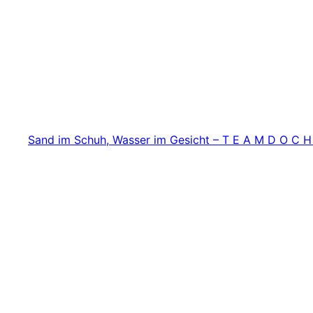
Zum
Inhalt
springen
Sand im Schuh, Wasser im Gesicht – T E A M D O C H