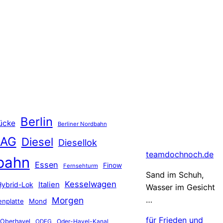
Berlin
ücke
Berliner Nordbahn
 AG
Diesel
Diesellok
teamdochnoch.de
bahn
Essen
Finow
Fernsehturm
Sand im Schuh,
Kesselwagen
Hybrid-Lok
Italien
Wasser im Gesicht
…
Morgen
nplatte
Mond
für Frieden und
Oberhavel
Oder-Havel-Kanal
ODEG