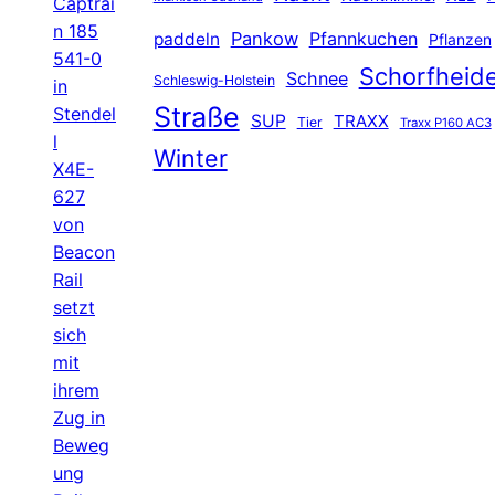
Captrai
n 185
Pankow
Pfannkuchen
paddeln
Pflanzen
541-0
Schorfheid
Schnee
Schleswig-Holstein
in
Straße
Stendel
SUP
TRAXX
Tier
Traxx P160 AC3
l
Winter
X4E-
627
von
Beacon
Rail
setzt
sich
mit
ihrem
Zug in
Beweg
ung