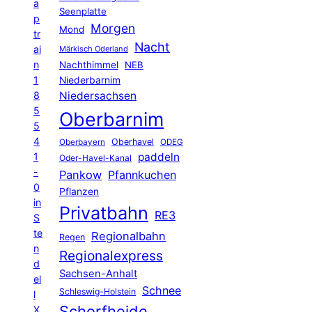
a
Seenplatte
p
Morgen
Mond
tr
Nacht
ai
Märkisch Oderland
n
Nachthimmel
NEB
1
Niederbarnim
8
Niedersachsen
5
Oberbarnim
5
4
Oberhavel
Oberbayern
ODEG
1
paddeln
Oder-Havel-Kanal
-
Pankow
Pfannkuchen
0
Pflanzen
in
Privatbahn
RE3
S
te
Regionalbahn
Regen
n
Regionalexpress
d
Sachsen-Anhalt
el
Schnee
Schleswig-Holstein
l
Schorfheide
X