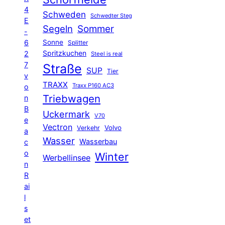
4
Schweden
Schwedter Steg
E
Segeln
Sommer
-
6
Sonne
Splitter
Spritzkuchen
2
Steel is real
7
Straße
SUP
Tier
v
TRAXX
Traxx P160 AC3
o
Triebwagen
n
B
Uckermark
V70
e
Vectron
Volvo
Verkehr
a
Wasser
Wasserbau
c
o
Winter
Werbellinsee
n
R
ai
l
s
et