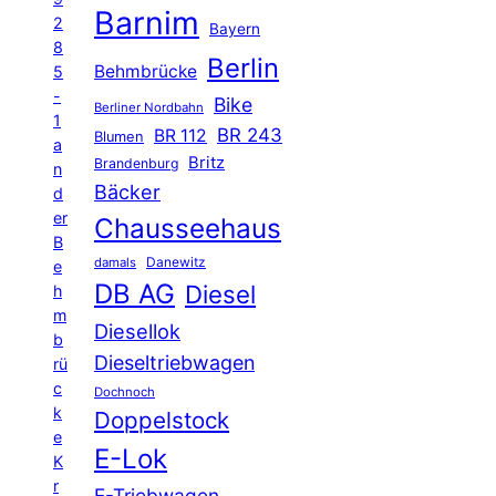
Barnim
2
Bayern
8
Berlin
Behmbrücke
5
-
Bike
Berliner Nordbahn
1
BR 243
BR 112
Blumen
a
Britz
Brandenburg
n
Bäcker
d
er
Chausseehaus
B
Danewitz
damals
e
DB AG
Diesel
h
m
Diesellok
b
Dieseltriebwagen
rü
c
Dochnoch
k
Doppelstock
e
E-Lok
K
r
E-Triebwagen