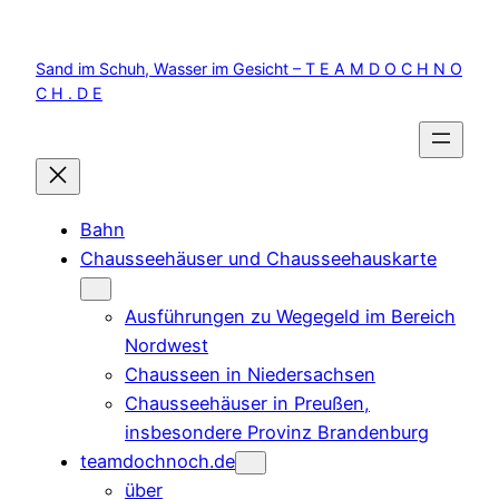
Zum
Inhalt
Sand im Schuh, Wasser im Gesicht – T E A M D O C H N O
springen
C H . D E
Bahn
Chausseehäuser und Chausseehauskarte
Ausführungen zu Wegegeld im Bereich
Nordwest
Chausseen in Niedersachsen
Chausseehäuser in Preußen,
insbesondere Provinz Brandenburg
teamdochnoch.de
über