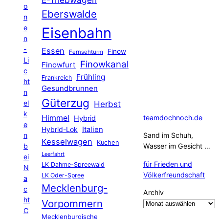
o
Eberswalde
n
e
Eisenbahn
n
-
Essen
Finow
Fernsehturm
Li
Finowkanal
Finowfurt
c
Frühling
Frankreich
ht
Gesundbrunnen
n
Güterzug
el
Herbst
k
Himmel
teamdochnoch.de
Hybrid
e
Hybrid-Lok
Italien
n
Sand im Schuh,
Kesselwagen
Kuchen
b
Wasser im Gesicht …
Leerfahrt
ei
für Frieden und
LK Dahme-Spreewald
N
Völkerfreundschaft
LK Oder-Spree
a
Mecklenburg-
c
Archiv
ht
Vorpommern
C
Mecklenburgische