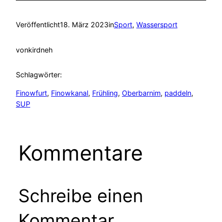
Veröffentlicht
18. März 2023
in
Sport
, 
Wassersport
von
kirdneh
Schlagwörter:
Finowfurt
, 
Finowkanal
, 
Frühling
, 
Oberbarnim
, 
paddeln
, 
SUP
Kommentare
Schreibe einen
Kommentar