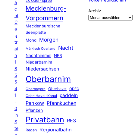
LK Oder-Spree
a
Mecklenburg-
c
Archiv
ht
Vorpommern
C
Mecklenburgische
a
Seenplatte
p
Morgen
Mond
tr
Nacht
ai
Märkisch Oderland
n
Nachthimmel
NEB
1
Niederbarnim
8
Niedersachsen
5
Oberbarnim
5
4
Oberhavel
Oberbayern
ODEG
1
paddeln
Oder-Havel-Kanal
-
Pankow
Pfannkuchen
0
Pflanzen
in
Privatbahn
RE3
S
te
Regionalbahn
Regen
n