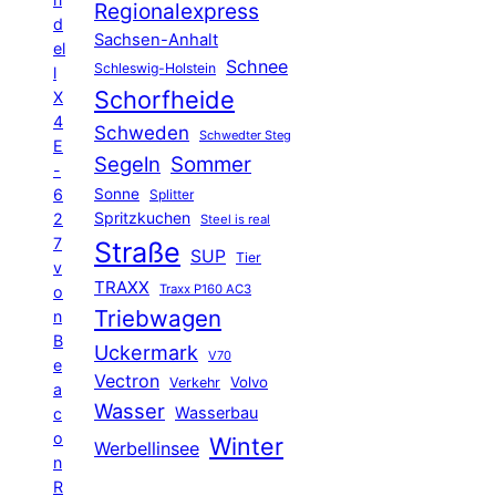
Regionalexpress
d
Sachsen-Anhalt
el
Schnee
Schleswig-Holstein
l
Schorfheide
X
4
Schweden
Schwedter Steg
E
Segeln
Sommer
-
6
Sonne
Splitter
Spritzkuchen
2
Steel is real
7
Straße
SUP
Tier
v
TRAXX
Traxx P160 AC3
o
Triebwagen
n
B
Uckermark
V70
e
Vectron
Volvo
Verkehr
a
Wasser
Wasserbau
c
o
Winter
Werbellinsee
n
R