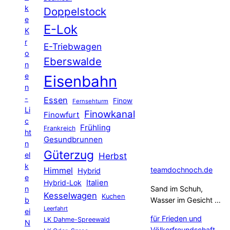
k
Doppelstock
e
E-Lok
K
r
E-Triebwagen
o
Eberswalde
n
e
Eisenbahn
n
-
Essen
Finow
Fernsehturm
Li
Finowkanal
Finowfurt
c
Frühling
Frankreich
ht
Gesundbrunnen
n
Güterzug
el
Herbst
k
Himmel
teamdochnoch.de
Hybrid
e
Hybrid-Lok
Italien
n
Sand im Schuh,
Kesselwagen
Kuchen
b
Wasser im Gesicht …
Leerfahrt
ei
für Frieden und
LK Dahme-Spreewald
N
Völkerfreundschaft