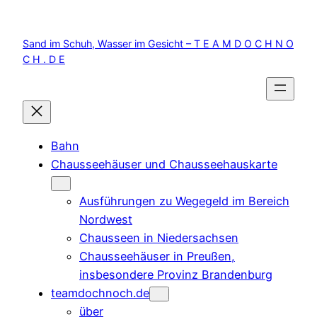
Zum
Inhalt
Sand im Schuh, Wasser im Gesicht – T E A M D O C H N O
springen
C H . D E
Bahn
Chausseehäuser und Chausseehauskarte
Ausführungen zu Wegegeld im Bereich
Nordwest
Chausseen in Niedersachsen
Chausseehäuser in Preußen,
insbesondere Provinz Brandenburg
teamdochnoch.de
über