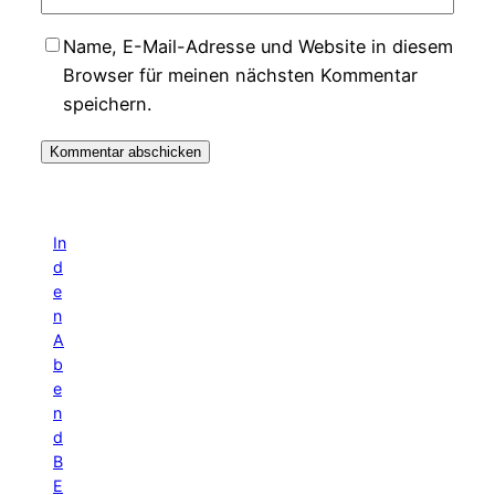
Name, E-Mail-Adresse und Website in diesem
Browser für meinen nächsten Kommentar
speichern.
In
d
e
n
A
b
e
n
d
B
E