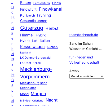
-
Essen
Finow
Fernsehturm
Li
Finowkanal
Finowfurt
c
Frühling
Frankreich
ht
Gesundbrunnen
n
Güterzug
el
Herbst
k
Himmel
teamdochnoch.de
Hybrid
e
Hybrid-Lok
Italien
n
Sand im Schuh,
Kesselwagen
Kuchen
b
Wasser im Gesicht …
Leerfahrt
ei
für Frieden und
LK Dahme-Spreewald
N
Völkerfreundschaft
LK Oder-Spree
a
Mecklenburg-
c
Archiv
ht
Vorpommern
C
Mecklenburgische
a
Seenplatte
p
Morgen
Mond
tr
Nacht
ai
Märkisch Oderland
n
Nachthimmel
NEB