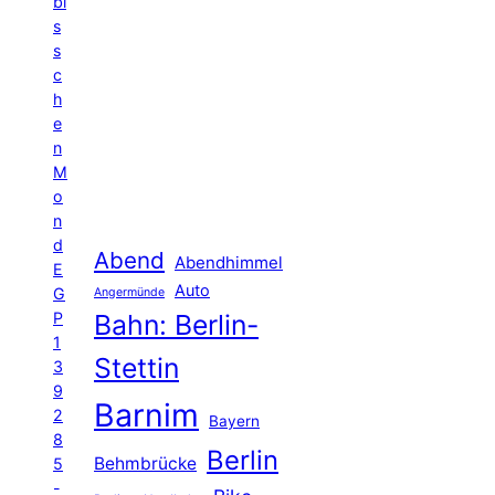
bi
s
s
c
h
e
n
M
o
n
d
Abend
Abendhimmel
E
Auto
G
Angermünde
P
Bahn: Berlin-
1
Stettin
3
9
Barnim
2
Bayern
8
Berlin
Behmbrücke
5
-