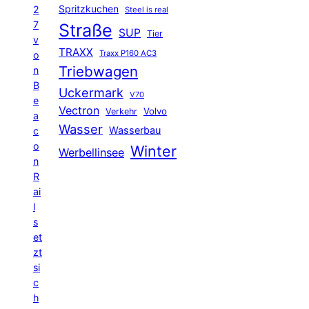
Spritzkuchen
2
Steel is real
7
Straße
SUP
Tier
v
TRAXX
Traxx P160 AC3
o
Triebwagen
n
B
Uckermark
V70
e
Vectron
Volvo
Verkehr
a
Wasser
Wasserbau
c
o
Winter
Werbellinsee
n
R
ai
l
s
et
zt
si
c
h