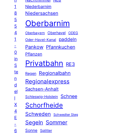
1
Niederbarnim
8
Niedersachsen
5
Oberbarnim
5
4
Oberhavel
Oberbayern
ODEG
1
paddeln
Oder-Havel-Kanal
-
Pankow
Pfannkuchen
0
Pflanzen
in
Privatbahn
RE3
S
te
Regionalbahn
Regen
n
Regionalexpress
d
Sachsen-Anhalt
el
Schnee
Schleswig-Holstein
l
Schorfheide
X
4
Schweden
Schwedter Steg
E
Segeln
Sommer
-
6
Sonne
Splitter