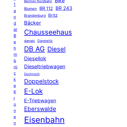
Bike
Berliner Nordbahn
1
BR 243
BR 112
Blumen
a
Britz
Brandenburg
n
Bäcker
d
er
Chausseehaus
B
Danewitz
damals
e
DB AG
Diesel
h
m
Diesellok
b
Dieseltriebwagen
rü
c
Dochnoch
k
Doppelstock
e
E-Lok
K
r
E-Triebwagen
o
Eberswalde
n
e
Eisenbahn
n