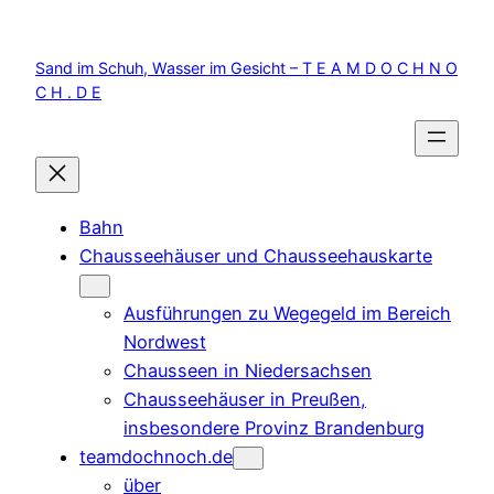
Zum
Inhalt
Sand im Schuh, Wasser im Gesicht – T E A M D O C H N O
springen
C H . D E
Bahn
Chausseehäuser und Chausseehauskarte
Ausführungen zu Wegegeld im Bereich
Nordwest
Chausseen in Niedersachsen
Chausseehäuser in Preußen,
insbesondere Provinz Brandenburg
teamdochnoch.de
über