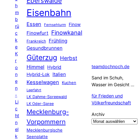
Eberswalde
h
Eisenbahn
m
b
Essen
Finow
Fernsehturm
rü
Finowkanal
Finowfurt
c
k
Frühling
Frankreich
e
Gesundbrunnen
K
Güterzug
Herbst
r
Himmel
teamdochnoch.de
Hybrid
o
Hybrid-Lok
Italien
n
Sand im Schuh,
e
Kesselwagen
Kuchen
Wasser im Gesicht …
n
Leerfahrt
-
für Frieden und
LK Dahme-Spreewald
Li
Völkerfreundschaft
LK Oder-Spree
c
Mecklenburg-
Archiv
ht
Vorpommern
n
el
Mecklenburgische
k
Seenplatte