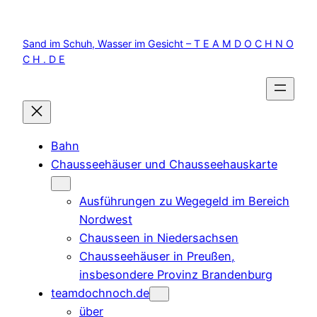
Zum
Inhalt
Sand im Schuh, Wasser im Gesicht – T E A M D O C H N O
springen
C H . D E
Bahn
Chausseehäuser und Chausseehauskarte
Ausführungen zu Wegegeld im Bereich
Nordwest
Chausseen in Niedersachsen
Chausseehäuser in Preußen,
insbesondere Provinz Brandenburg
teamdochnoch.de
über