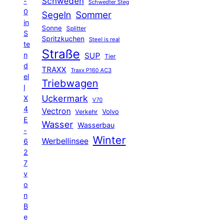
Schweden
-
Schwedter Steg
0
Segeln
Sommer
in
Sonne
Splitter
S
Spritzkuchen
Steel is real
te
Straße
n
SUP
Tier
d
TRAXX
Traxx P160 AC3
el
Triebwagen
l
Uckermark
X
V70
4
Vectron
Volvo
Verkehr
E
Wasser
Wasserbau
-
Winter
Werbellinsee
6
2
7
v
o
n
B
e