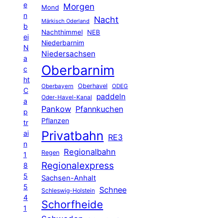
e
Morgen
Mond
n
Nacht
Märkisch Oderland
b
Nachthimmel
NEB
ei
Niederbarnim
N
Niedersachsen
a
Oberbarnim
c
ht
Oberhavel
Oberbayern
ODEG
C
paddeln
Oder-Havel-Kanal
a
Pankow
Pfannkuchen
p
Pflanzen
tr
Privatbahn
ai
RE3
n
Regionalbahn
Regen
1
Regionalexpress
8
5
Sachsen-Anhalt
5
Schnee
Schleswig-Holstein
4
Schorfheide
1