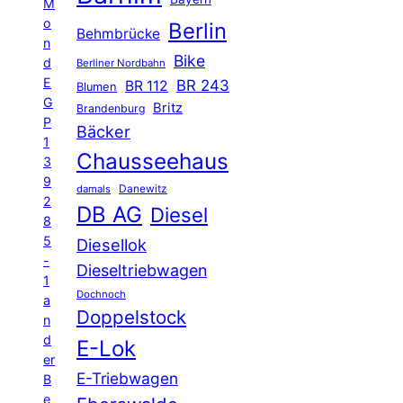
M
o
Berlin
Behmbrücke
n
Bike
d
Berliner Nordbahn
E
BR 243
BR 112
Blumen
G
Britz
Brandenburg
P
Bäcker
1
Chausseehaus
3
9
Danewitz
damals
2
DB AG
Diesel
8
5
Diesellok
-
Dieseltriebwagen
1
Dochnoch
a
Doppelstock
n
d
E-Lok
er
E-Triebwagen
B
e