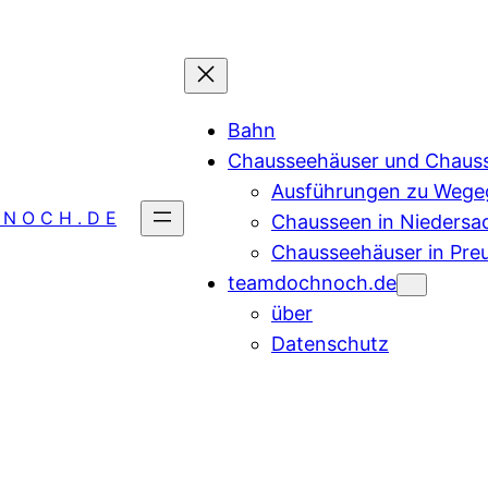
Bahn
Chausseehäuser und Chaus
Ausführungen zu Wegeg
 N O C H . D E
Chausseen in Niedersa
Chausseehäuser in Pre
teamdochnoch.de
über
Datenschutz