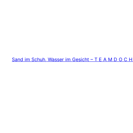
Zum
Inhalt
springen
Sand im Schuh, Wasser im Gesicht – T E A M D O C H