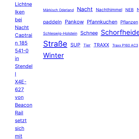
Lichtne
Nacht
Nachthimmel
NEB
N
Märkisch Oderland
lken
bei
Pankow
Pfannkuchen
paddeln
Pflanzen
Nacht
Schorfheid
Schnee
Schleswig-Holstein
Captrai
Straße
n 185
SUP
TRAXX
Tier
Traxx P160 AC3
541-0
Winter
in
Stendel
l
X4E-
627
von
Beacon
Rail
setzt
sich
mit