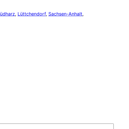
Südharz
, 
Lüttchendorf
, 
Sachsen-Anhalt
, 