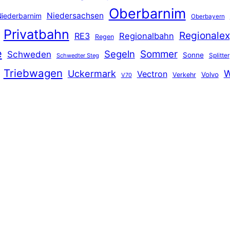
Oberbarnim
Niedersachsen
iederbarnim
Oberbayern
Privatbahn
Regionalex
RE3
Regionalbahn
Regen
e
Segeln
Sommer
Schweden
Sonne
Splitter
Schwedter Steg
Triebwagen
Uckermark
W
Vectron
Volvo
Verkehr
V70