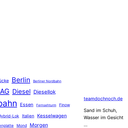
Berlin
ücke
Berliner Nordbahn
 AG
Diesel
Diesellok
teamdochnoch.de
bahn
Essen
Finow
Fernsehturm
Sand im Schuh,
Kesselwagen
Hybrid-Lok
Italien
Wasser im Gesicht
…
Morgen
nplatte
Mond