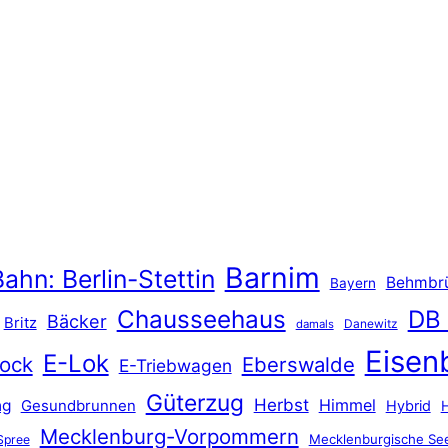
Barnim
ahn: Berlin-Stettin
Behmbr
Bayern
Chausseehaus
DB
Bäcker
Britz
Danewitz
damals
Eisen
E-Lok
ock
Eberswalde
E-Triebwagen
Güterzug
Herbst
Himmel
ng
Gesundbrunnen
Hybrid
Mecklenburg-Vorpommern
Mecklenburgische See
Spree