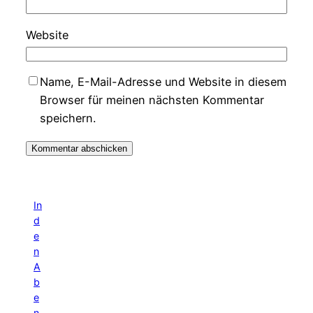
Website
Name, E-Mail-Adresse und Website in diesem
Browser für meinen nächsten Kommentar
speichern.
In
d
e
n
A
b
e
n