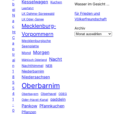
Kesselwagen
Kuchen
b
Wasser im Gesicht …
Leerfahrt
ei
für Frieden und
LK Dahme-Spreewald
N
Völkerfreundschaft
LK Oder-Spree
a
Mecklenburg-
c
Archiv
ht
Vorpommern
C
Mecklenburgische
a
Seenplatte
p
Morgen
Mond
tr
Nacht
ai
Märkisch Oderland
n
Nachthimmel
NEB
1
Niederbarnim
8
Niedersachsen
5
Oberbarnim
5
4
Oberhavel
Oberbayern
ODEG
1
paddeln
Oder-Havel-Kanal
-
Pankow
Pfannkuchen
0
Pflanzen