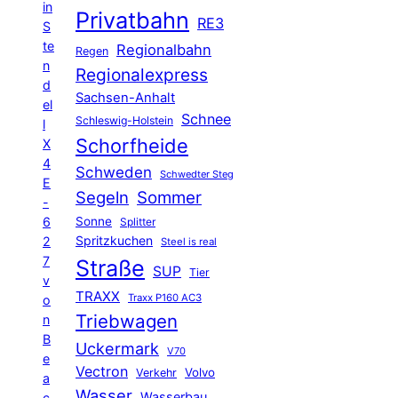
in
Privatbahn
RE3
S
te
Regionalbahn
Regen
n
Regionalexpress
d
Sachsen-Anhalt
el
Schnee
Schleswig-Holstein
l
Schorfheide
X
4
Schweden
Schwedter Steg
E
Segeln
Sommer
-
6
Sonne
Splitter
Spritzkuchen
2
Steel is real
7
Straße
SUP
Tier
v
TRAXX
Traxx P160 AC3
o
Triebwagen
n
B
Uckermark
V70
e
Vectron
Volvo
Verkehr
a
Wasser
Wasserbau
c