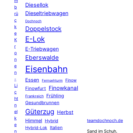
m
Diesellok
b
Dieseltriebwagen
rü
c
Dochnoch
k
Doppelstock
e
E-Lok
K
r
E-Triebwagen
o
Eberswalde
n
e
Eisenbahn
n
-
Essen
Finow
Fernsehturm
Li
Finowkanal
Finowfurt
c
Frühling
Frankreich
ht
Gesundbrunnen
n
Güterzug
el
Herbst
k
Himmel
teamdochnoch.de
Hybrid
e
Hybrid-Lok
Italien
n
Sand im Schuh,