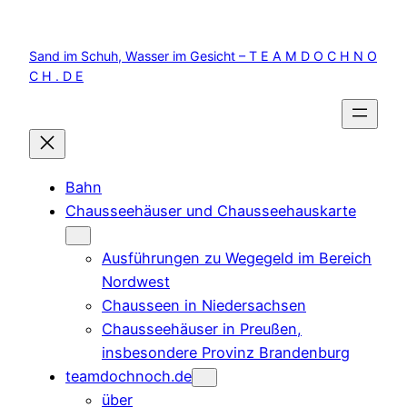
Zum
Inhalt
Sand im Schuh, Wasser im Gesicht – T E A M D O C H N O
springen
C H . D E
Bahn
Chausseehäuser und Chausseehauskarte
Ausführungen zu Wegegeld im Bereich
Nordwest
Chausseen in Niedersachsen
Chausseehäuser in Preußen,
insbesondere Provinz Brandenburg
teamdochnoch.de
über