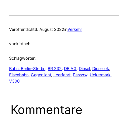
Veröffentlicht
3. August 2022
in
Verkehr
von
kirdneh
Schlagwörter:
Bahn: Berlin-Stettin
, 
BR 232
, 
DB AG
, 
Diesel
, 
Diesellok
, 
Eisenbahn
, 
Gegenlicht
, 
Leerfahrt
, 
Passow
, 
Uckermark
, 
V300
Kommentare