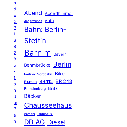
n
d
Abend
Abendhimmel
E
Auto
G
Angermünde
P
Bahn: Berlin-
1
Stettin
3
9
Barnim
2
Bayern
8
Berlin
Behmbrücke
5
-
Bike
Berliner Nordbahn
1
BR 243
BR 112
Blumen
a
Britz
Brandenburg
n
Bäcker
d
er
Chausseehaus
B
Danewitz
damals
e
DB AG
Diesel
h