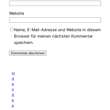
Website
Name, E-Mail-Adresse und Website in diesem
Browser für meinen nächsten Kommentar
speichern.
In
d
e
n
A
b
e