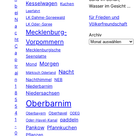
Kesselwagen
Kuchen
b
Wasser im Gesicht …
Leerfahrt
ei
für Frieden und
LK Dahme-Spreewald
N
Völkerfreundschaft
LK Oder-Spree
a
Mecklenburg-
c
Archiv
ht
Vorpommern
C
Mecklenburgische
a
Seenplatte
p
Morgen
Mond
tr
Nacht
ai
Märkisch Oderland
n
Nachthimmel
NEB
1
Niederbarnim
8
Niedersachsen
5
Oberbarnim
5
4
Oberhavel
Oberbayern
ODEG
1
paddeln
Oder-Havel-Kanal
-
Pankow
Pfannkuchen
0
Pflanzen