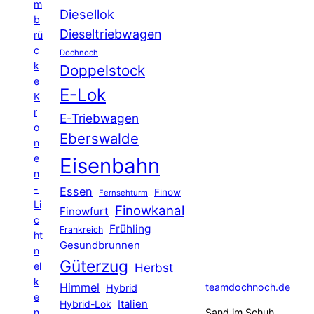
m
Diesellok
b
Dieseltriebwagen
rü
c
Dochnoch
k
Doppelstock
e
E-Lok
K
r
E-Triebwagen
o
Eberswalde
n
e
Eisenbahn
n
-
Essen
Finow
Fernsehturm
Li
Finowkanal
Finowfurt
c
Frühling
Frankreich
ht
Gesundbrunnen
n
Güterzug
el
Herbst
k
Himmel
teamdochnoch.de
Hybrid
e
Hybrid-Lok
Italien
n
Sand im Schuh,