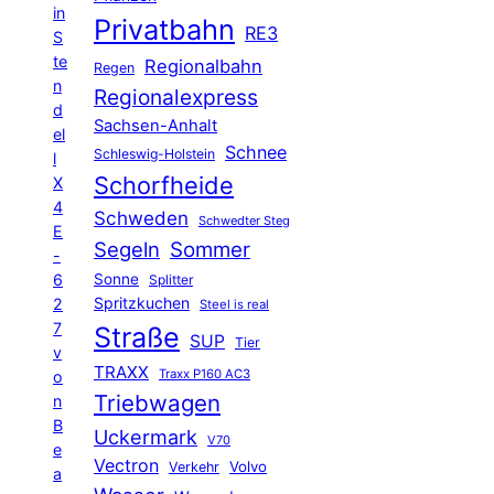
in
Privatbahn
RE3
S
te
Regionalbahn
Regen
n
Regionalexpress
d
Sachsen-Anhalt
el
Schnee
Schleswig-Holstein
l
Schorfheide
X
4
Schweden
Schwedter Steg
E
Segeln
Sommer
-
6
Sonne
Splitter
Spritzkuchen
2
Steel is real
7
Straße
SUP
Tier
v
TRAXX
Traxx P160 AC3
o
Triebwagen
n
B
Uckermark
V70
e
Vectron
Volvo
Verkehr
a