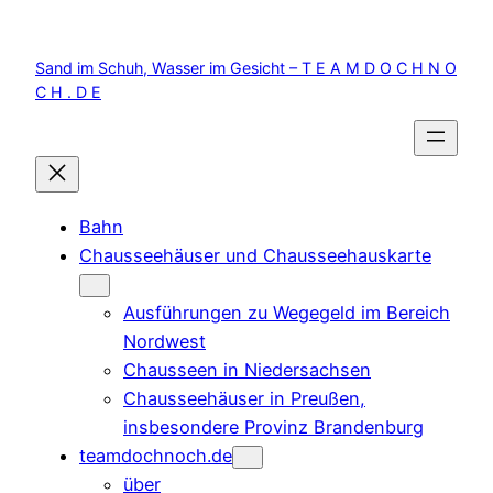
Zum
Inhalt
Sand im Schuh, Wasser im Gesicht – T E A M D O C H N O
springen
C H . D E
Bahn
Chausseehäuser und Chausseehauskarte
Ausführungen zu Wegegeld im Bereich
Nordwest
Chausseen in Niedersachsen
Chausseehäuser in Preußen,
insbesondere Provinz Brandenburg
teamdochnoch.de
über