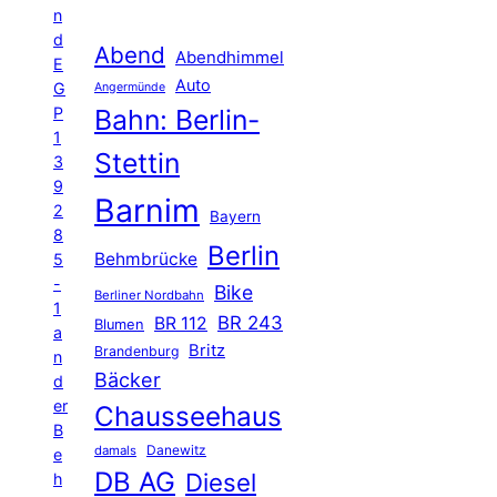
n
d
Abend
Abendhimmel
E
Auto
G
Angermünde
P
Bahn: Berlin-
1
Stettin
3
9
Barnim
2
Bayern
8
Berlin
Behmbrücke
5
-
Bike
Berliner Nordbahn
1
BR 243
BR 112
Blumen
a
Britz
Brandenburg
n
Bäcker
d
er
Chausseehaus
B
Danewitz
damals
e
DB AG
Diesel
h