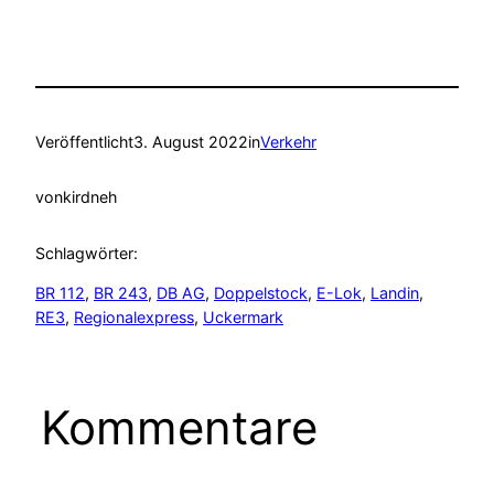
Veröffentlicht
3. August 2022
in
Verkehr
von
kirdneh
Schlagwörter:
BR 112
, 
BR 243
, 
DB AG
, 
Doppelstock
, 
E-Lok
, 
Landin
, 
RE3
, 
Regionalexpress
, 
Uckermark
Kommentare