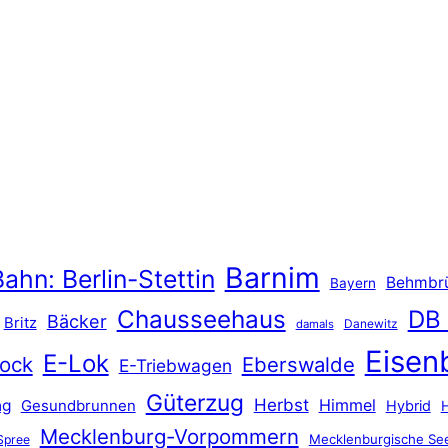
Barnim
ahn: Berlin-Stettin
Behmbr
Bayern
Chausseehaus
DB
Bäcker
Britz
Danewitz
damals
Eisen
E-Lok
ock
Eberswalde
E-Triebwagen
Güterzug
Herbst
Himmel
ng
Gesundbrunnen
Hybrid
Mecklenburg-Vorpommern
Mecklenburgische See
Spree