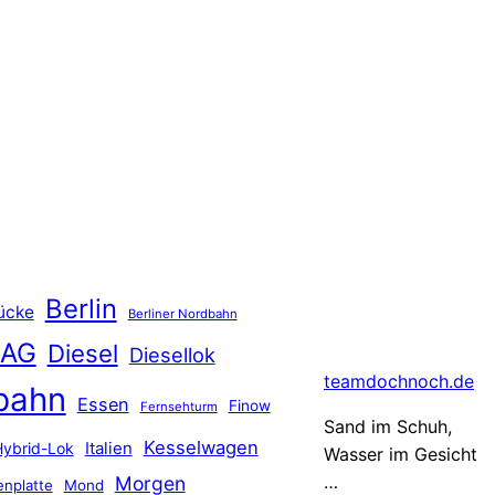
Berlin
ücke
Berliner Nordbahn
 AG
Diesel
Diesellok
teamdochnoch.de
bahn
Essen
Finow
Fernsehturm
Sand im Schuh,
Kesselwagen
Hybrid-Lok
Italien
Wasser im Gesicht
…
Morgen
nplatte
Mond