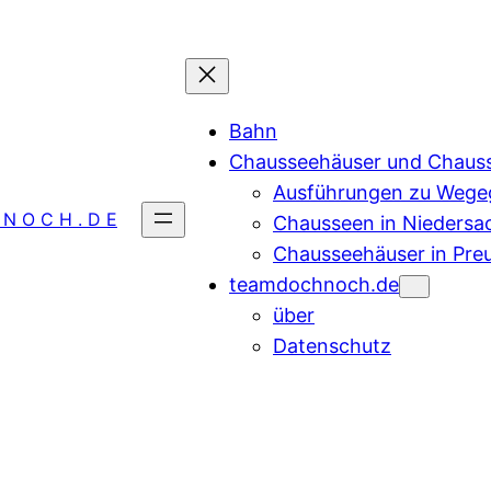
Bahn
Chausseehäuser und Chaus
Ausführungen zu Wegeg
 N O C H . D E
Chausseen in Niedersa
Chausseehäuser in Pre
teamdochnoch.de
über
Datenschutz