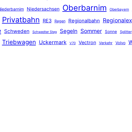
Oberbarnim
Niedersachsen
iederbarnim
Oberbayern
Privatbahn
Regionalex
RE3
Regionalbahn
Regen
e
Segeln
Sommer
Schweden
Sonne
Splitter
Schwedter Steg
Triebwagen
Uckermark
W
Vectron
Volvo
Verkehr
V70