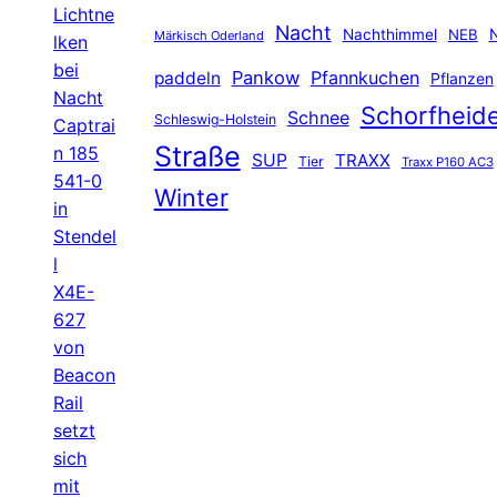
Lichtne
Nacht
Nachthimmel
NEB
N
Märkisch Oderland
lken
bei
Pankow
Pfannkuchen
paddeln
Pflanzen
Nacht
Schorfheid
Schnee
Schleswig-Holstein
Captrai
Straße
n 185
SUP
TRAXX
Tier
Traxx P160 AC3
541-0
Winter
in
Stendel
l
X4E-
627
von
Beacon
Rail
setzt
sich
mit