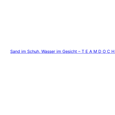
Zum
Inhalt
springen
Sand im Schuh, Wasser im Gesicht – T E A M D O C H