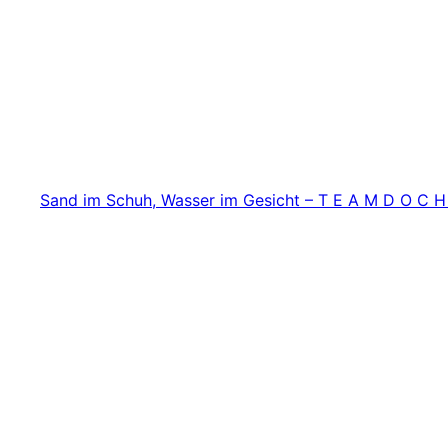
Zum
Inhalt
springen
Sand im Schuh, Wasser im Gesicht – T E A M D O C H