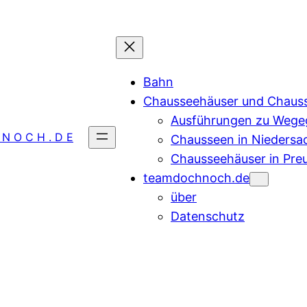
Bahn
Chausseehäuser und Chaus
Ausführungen zu Wegeg
 N O C H . D E
Chausseen in Niedersa
Chausseehäuser in Pre
teamdochnoch.de
über
Datenschutz