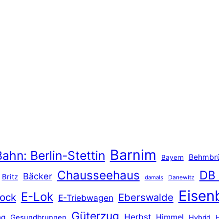
Barnim
ahn: Berlin-Stettin
Behmbr
Bayern
Chausseehaus
DB
Bäcker
Britz
Danewitz
damals
Eisen
E-Lok
ock
Eberswalde
E-Triebwagen
Güterzug
Herbst
Himmel
ng
Gesundbrunnen
Hybrid