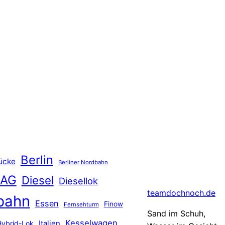
Berlin
ücke
Berliner Nordbahn
 AG
Diesel
Diesellok
teamdochnoch.de
bahn
Essen
Finow
Fernsehturm
Sand im Schuh,
Kesselwagen
Hybrid-Lok
Italien