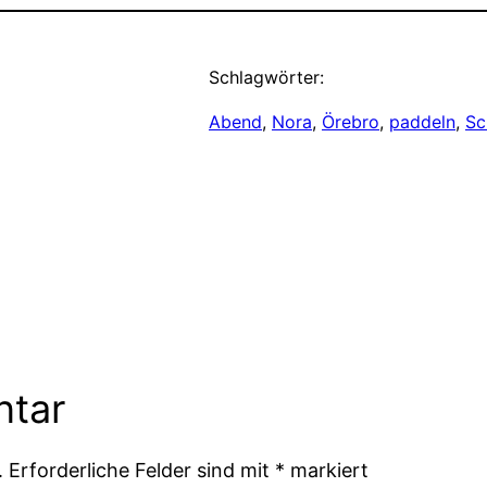
Schlagwörter:
Abend
, 
Nora
, 
Örebro
, 
paddeln
, 
Sc
ntar
.
Erforderliche Felder sind mit
*
markiert