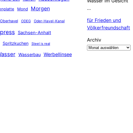
Wasser im Gesicht
…
Morgen
nplatte
Mond
für Frieden und
Oberhavel
Oder-Havel-Kanal
ODEG
Völkerfreundschaft
press
Sachsen-Anhalt
Archiv
Spritzkuchen
Steel is real
asser
Werbellinsee
Wasserbau