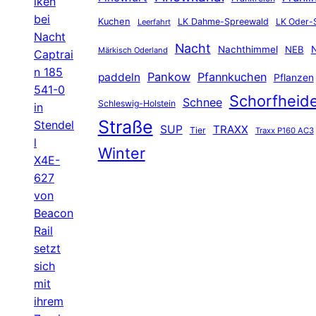
lken
bei
Kuchen
LK Dahme-Spreewald
LK Oder-
Leerfahrt
Nacht
Nacht
Nachthimmel
NEB
N
Märkisch Oderland
Captrai
n 185
Pankow
Pfannkuchen
paddeln
Pflanzen
541-0
Schorfheid
Schnee
Schleswig-Holstein
in
Straße
Stendel
SUP
TRAXX
Tier
Traxx P160 AC3
l
Winter
X4E-
627
von
Beacon
Rail
setzt
sich
mit
ihrem