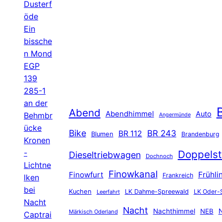
Dusterf
öde
Ein
bissche
n Mond
EGP
139
285-1
an der
B
Abend
Abendhimmel
Auto
Behmbr
Angermünde
ücke
Bike
BR 243
BR 112
Blumen
Brandenburg
Kronen
-
Doppelst
Dieseltriebwagen
Dochnoch
Lichtne
Finowkanal
Finowfurt
Frühli
Frankreich
lken
bei
Kuchen
LK Dahme-Spreewald
LK Oder-
Leerfahrt
Nacht
Nacht
Nachthimmel
NEB
N
Märkisch Oderland
Captrai