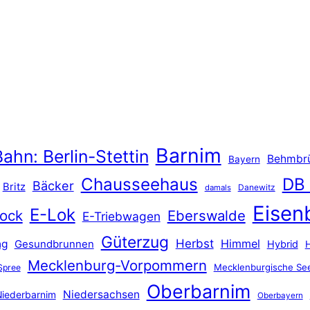
Barnim
ahn: Berlin-Stettin
Behmbr
Bayern
Chausseehaus
DB
Bäcker
Britz
Danewitz
damals
Eisen
E-Lok
ock
Eberswalde
E-Triebwagen
Güterzug
Herbst
Himmel
ng
Gesundbrunnen
Hybrid
Mecklenburg-Vorpommern
Mecklenburgische See
Spree
Oberbarnim
Niedersachsen
iederbarnim
Oberbayern