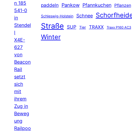
n 185
Pankow
Pfannkuchen
paddeln
Pflanzen
541-0
Schorfheid
Schnee
Schleswig-Holstein
in
Straße
Stendel
SUP
TRAXX
Tier
Traxx P160 AC3
l
Winter
X4E-
627
von
Beacon
Rail
setzt
sich
mit
ihrem
Zug in
Beweg
ung
Railpoo