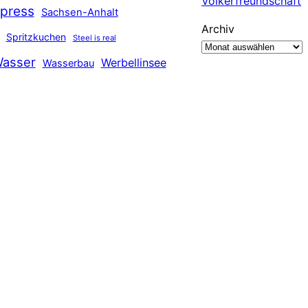
Völkerfreundschaft
press
Sachsen-Anhalt
Archiv
Spritzkuchen
Steel is real
asser
Werbellinsee
Wasserbau