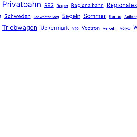
Privatbahn
Regionalex
RE3
Regionalbahn
Regen
e
Segeln
Sommer
Schweden
Sonne
Splitter
Schwedter Steg
Triebwagen
Uckermark
W
Vectron
Volvo
Verkehr
V70