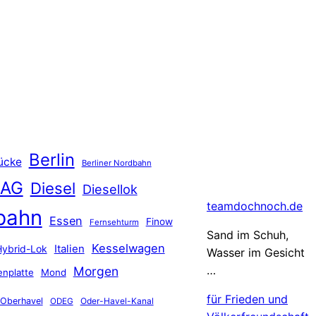
Berlin
ücke
Berliner Nordbahn
 AG
Diesel
Diesellok
teamdochnoch.de
bahn
Essen
Finow
Fernsehturm
Sand im Schuh,
Kesselwagen
Hybrid-Lok
Italien
Wasser im Gesicht
…
Morgen
nplatte
Mond
für Frieden und
Oberhavel
Oder-Havel-Kanal
ODEG