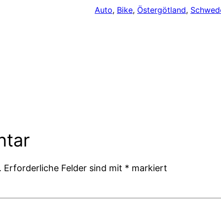
Auto
, 
Bike
, 
Östergötland
, 
Schwed
ntar
.
Erforderliche Felder sind mit
*
markiert