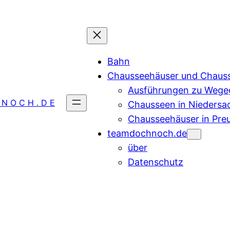
Bahn
Chausseehäuser und Chaus
Ausführungen zu Wegeg
 N O C H . D E
Chausseen in Niedersa
Chausseehäuser in Pre
teamdochnoch.de
über
Datenschutz