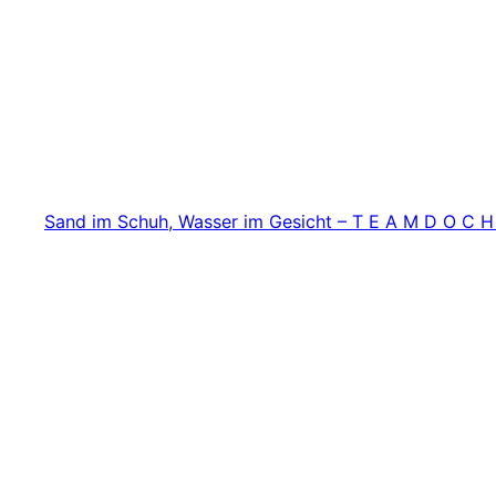
Zum
Inhalt
springen
Sand im Schuh, Wasser im Gesicht – T E A M D O C H