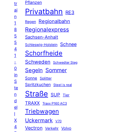
Pflanzen
tr
Privatbahn
ai
RE3
n
Regionalbahn
Regen
1
Regionalexpress
8
5
Sachsen-Anhalt
5
Schnee
Schleswig-Holstein
4
Schorfheide
1
Schweden
-
Schwedter Steg
0
Segeln
Sommer
in
Sonne
Splitter
S
Spritzkuchen
Steel is real
te
Straße
n
SUP
Tier
d
TRAXX
Traxx P160 AC3
el
Triebwagen
l
Uckermark
X
V70
4
Vectron
Volvo
Verkehr