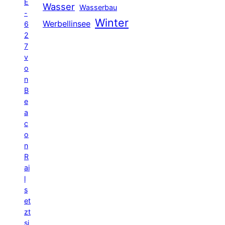
E
Wasser
Wasserbau
-
Winter
Werbellinsee
6
2
7
v
o
n
B
e
a
c
o
n
R
ai
l
s
et
zt
si