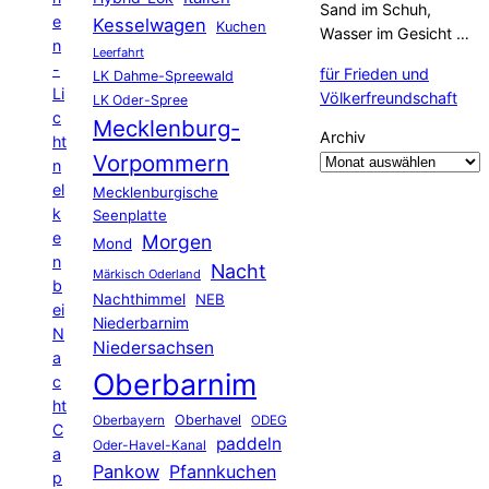
Sand im Schuh,
e
Kesselwagen
Kuchen
Wasser im Gesicht …
n
Leerfahrt
-
für Frieden und
LK Dahme-Spreewald
Li
Völkerfreundschaft
LK Oder-Spree
c
Mecklenburg-
Archiv
ht
Vorpommern
n
el
Mecklenburgische
k
Seenplatte
e
Morgen
Mond
n
Nacht
Märkisch Oderland
b
Nachthimmel
NEB
ei
Niederbarnim
N
Niedersachsen
a
Oberbarnim
c
ht
Oberhavel
Oberbayern
ODEG
C
paddeln
Oder-Havel-Kanal
a
Pankow
Pfannkuchen
p