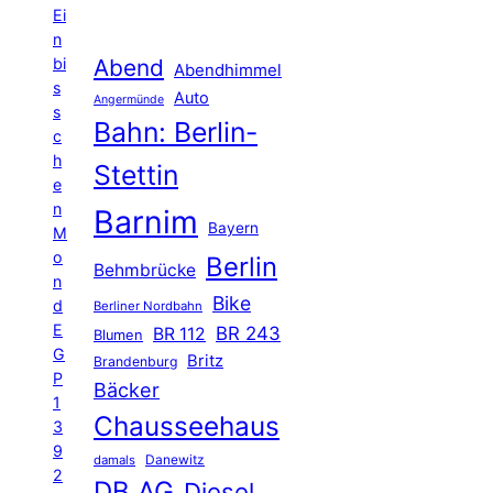
Ei
n
Abend
bi
Abendhimmel
s
Auto
Angermünde
s
Bahn: Berlin-
c
h
Stettin
e
n
Barnim
Bayern
M
o
Berlin
Behmbrücke
n
Bike
d
Berliner Nordbahn
E
BR 243
BR 112
Blumen
G
Britz
Brandenburg
P
Bäcker
1
Chausseehaus
3
9
Danewitz
damals
2
DB AG
Diesel