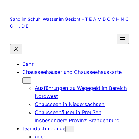
Zum
Inhalt
Sand im Schuh, Wasser im Gesicht – T E A M D O C H N O
springen
C H . D E
Bahn
Chausseehäuser und Chausseehauskarte
Ausführungen zu Wegegeld im Bereich
Nordwest
Chausseen in Niedersachsen
Chausseehäuser in Preußen,
insbesondere Provinz Brandenburg
teamdochnoch.de
über