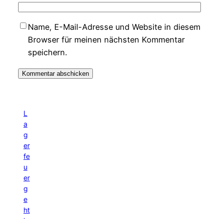
Name, E-Mail-Adresse und Website in diesem
Browser für meinen nächsten Kommentar
speichern.
L
a
g
er
fe
u
er
g
e
ht