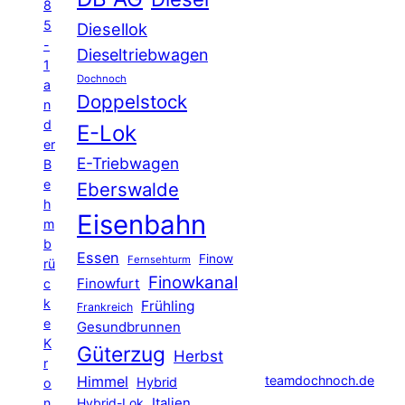
8
5
Diesellok
-
Dieseltriebwagen
1
Dochnoch
a
Doppelstock
n
d
E-Lok
er
E-Triebwagen
B
e
Eberswalde
h
Eisenbahn
m
b
Essen
Finow
Fernsehturm
rü
Finowkanal
Finowfurt
c
k
Frühling
Frankreich
e
Gesundbrunnen
K
Güterzug
Herbst
r
Himmel
teamdochnoch.de
Hybrid
o
Hybrid-Lok
Italien
n