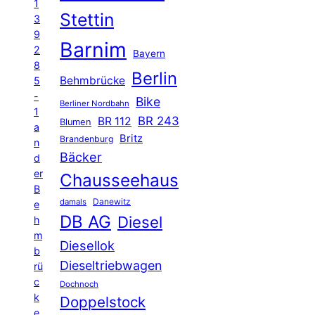
1
Stettin
3
9
Barnim
2
Bayern
8
Berlin
Behmbrücke
5
-
Bike
Berliner Nordbahn
1
BR 243
BR 112
Blumen
a
Britz
Brandenburg
n
Bäcker
d
er
Chausseehaus
B
Danewitz
damals
e
DB AG
Diesel
h
m
Diesellok
b
Dieseltriebwagen
rü
c
Dochnoch
k
Doppelstock
e