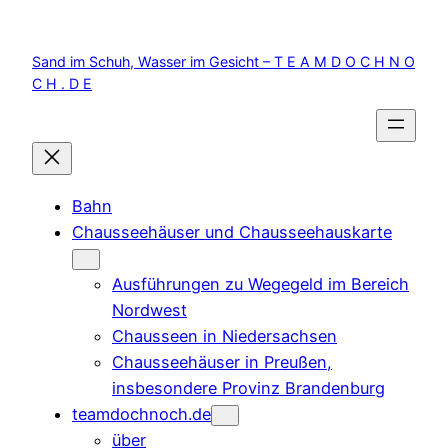
Zum
Inhalt
Sand im Schuh, Wasser im Gesicht – T E A M D O C H N O
springen
C H . D E
Bahn
Chausseehäuser und Chausseehauskarte
Ausführungen zu Wegegeld im Bereich
Nordwest
Chausseen in Niedersachsen
Chausseehäuser in Preußen,
insbesondere Provinz Brandenburg
teamdochnoch.de
über