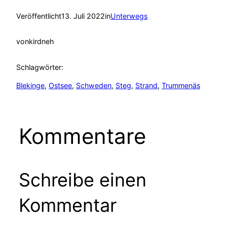
Veröffentlicht
13. Juli 2022
in
Unterwegs
von
kirdneh
Schlagwörter:
Blekinge
, 
Ostsee
, 
Schweden
, 
Steg
, 
Strand
, 
Trummenäs
Kommentare
Schreibe einen
Kommentar