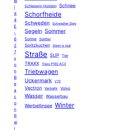
el
Schnee
Schleswig-Holstein
l
Schorfheide
X
4
Schweden
Schwedter Steg
E
Segeln
Sommer
-
6
Sonne
Splitter
Spritzkuchen
2
Steel is real
7
Straße
SUP
Tier
v
TRAXX
Traxx P160 AC3
o
Triebwagen
n
B
Uckermark
V70
e
Vectron
Volvo
Verkehr
a
Wasser
Wasserbau
c
o
Winter
Werbellinsee
n
R
ai
l