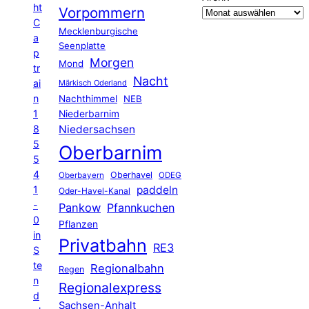
ht
Vorpommern
C
Mecklenburgische
a
Seenplatte
p
Morgen
Mond
tr
Nacht
ai
Märkisch Oderland
n
Nachthimmel
NEB
1
Niederbarnim
8
Niedersachsen
5
Oberbarnim
5
4
Oberhavel
Oberbayern
ODEG
1
paddeln
Oder-Havel-Kanal
-
Pankow
Pfannkuchen
0
Pflanzen
in
Privatbahn
RE3
S
te
Regionalbahn
Regen
n
Regionalexpress
d
Sachsen-Anhalt