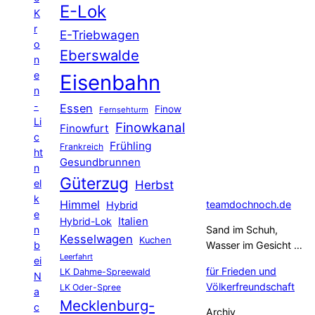
E-Lok
K
r
E-Triebwagen
o
Eberswalde
n
e
Eisenbahn
n
-
Essen
Finow
Fernsehturm
Li
Finowkanal
Finowfurt
c
Frühling
Frankreich
ht
Gesundbrunnen
n
Güterzug
el
Herbst
k
Himmel
teamdochnoch.de
Hybrid
e
Hybrid-Lok
Italien
n
Sand im Schuh,
Kesselwagen
Kuchen
b
Wasser im Gesicht …
Leerfahrt
ei
für Frieden und
LK Dahme-Spreewald
N
Völkerfreundschaft
LK Oder-Spree
a
Mecklenburg-
c
Archiv