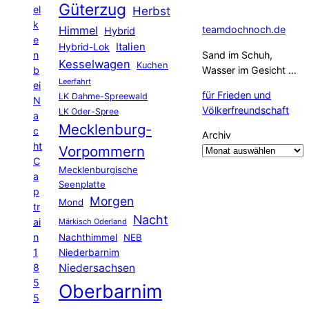
Güterzug
el
Herbst
k
Himmel
teamdochnoch.de
Hybrid
e
Hybrid-Lok
Italien
n
Sand im Schuh,
Kesselwagen
Kuchen
b
Wasser im Gesicht …
Leerfahrt
ei
für Frieden und
LK Dahme-Spreewald
N
Völkerfreundschaft
LK Oder-Spree
a
Mecklenburg-
c
Archiv
ht
Vorpommern
C
Mecklenburgische
a
Seenplatte
p
Morgen
Mond
tr
Nacht
ai
Märkisch Oderland
n
Nachthimmel
NEB
1
Niederbarnim
8
Niedersachsen
5
Oberbarnim
5