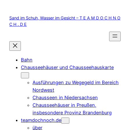
Zum
Inhalt
Sand im Schuh, Wasser im Gesicht – T E A M D O C H N O
springen
C H . D E
Bahn
Chausseehäuser und Chausseehauskarte
Ausführungen zu Wegegeld im Bereich
Nordwest
Chausseen in Niedersachsen
Chausseehäuser in Preußen,
insbesondere Provinz Brandenburg
teamdochnoch.de
über