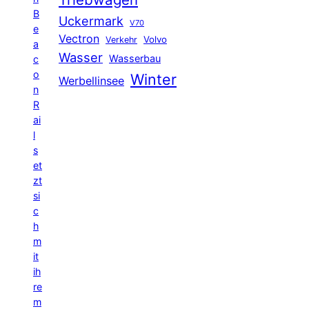
B
Uckermark
V70
e
Vectron
Volvo
Verkehr
a
Wasser
Wasserbau
c
o
Winter
Werbellinsee
n
R
ai
l
s
et
zt
si
c
h
m
it
ih
re
m