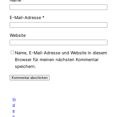
Name
*
E-Mail-Adresse
*
Website
Name, E-Mail-Adresse und Website in diesem
Browser für meinen nächsten Kommentar
speichern.
In
d
e
n