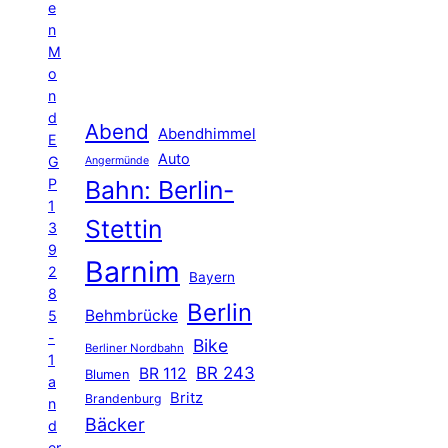
e
n
M
o
n
d
Abend
Abendhimmel
E
Auto
G
Angermünde
P
Bahn: Berlin-
1
Stettin
3
9
Barnim
2
Bayern
8
Berlin
Behmbrücke
5
-
Bike
Berliner Nordbahn
1
BR 243
BR 112
Blumen
a
Britz
Brandenburg
n
Bäcker
d
er