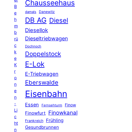
Chausseehaus
B
Danewitz
damals
e
DB AG
Diesel
h
m
Diesellok
b
Dieseltriebwagen
rü
c
Dochnoch
k
Doppelstock
e
E-Lok
K
r
E-Triebwagen
o
Eberswalde
n
e
Eisenbahn
n
-
Essen
Finow
Fernsehturm
Li
Finowkanal
Finowfurt
c
Frühling
Frankreich
ht
Gesundbrunnen
n