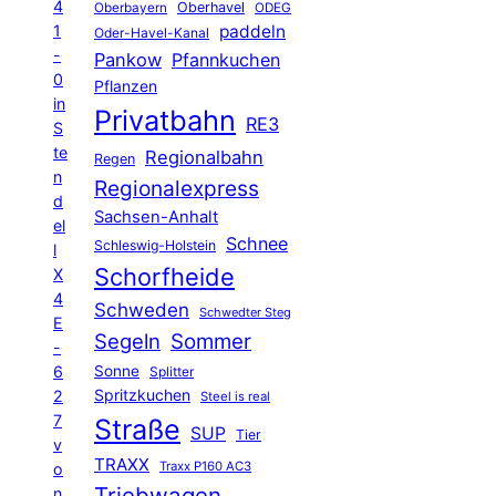
4
Oberhavel
Oberbayern
ODEG
1
paddeln
Oder-Havel-Kanal
-
Pankow
Pfannkuchen
0
Pflanzen
in
Privatbahn
RE3
S
te
Regionalbahn
Regen
n
Regionalexpress
d
Sachsen-Anhalt
el
Schnee
Schleswig-Holstein
l
Schorfheide
X
4
Schweden
Schwedter Steg
E
Segeln
Sommer
-
6
Sonne
Splitter
Spritzkuchen
2
Steel is real
7
Straße
SUP
Tier
v
TRAXX
Traxx P160 AC3
o
Triebwagen
n