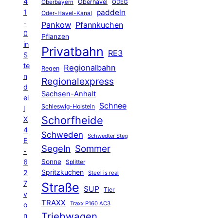
4
Oberhavel
Oberbayern
ODEG
1
paddeln
Oder-Havel-Kanal
-
Pankow
Pfannkuchen
0
Pflanzen
in
Privatbahn
RE3
S
te
Regionalbahn
Regen
n
Regionalexpress
d
Sachsen-Anhalt
el
Schnee
Schleswig-Holstein
l
Schorfheide
X
4
Schweden
Schwedter Steg
E
Segeln
Sommer
-
6
Sonne
Splitter
Spritzkuchen
2
Steel is real
7
Straße
SUP
Tier
v
TRAXX
Traxx P160 AC3
o
Triebwagen
n