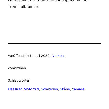
Interessant auch die Lüftungsrippen an der
Trommelbremse.
Veröffentlicht
11. Juli 2022
in
Verkehr
von
kirdneh
Schlagwörter:
Klassiker
, 
Motorrad
, 
Schweden
, 
Skåne
, 
Yamaha