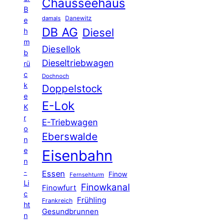
Chausseehaus
B
Danewitz
damals
e
DB AG
Diesel
h
m
Diesellok
b
Dieseltriebwagen
rü
c
Dochnoch
k
Doppelstock
e
E-Lok
K
r
E-Triebwagen
o
Eberswalde
n
e
Eisenbahn
n
-
Essen
Finow
Fernsehturm
Li
Finowkanal
Finowfurt
c
Frühling
Frankreich
ht
Gesundbrunnen
n