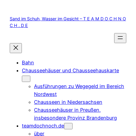
Zum
Inhalt
Sand im Schuh, Wasser im Gesicht – T E A M D O C H N O
springen
C H . D E
Bahn
Chausseehäuser und Chausseehauskarte
Ausführungen zu Wegegeld im Bereich
Nordwest
Chausseen in Niedersachsen
Chausseehäuser in Preußen,
insbesondere Provinz Brandenburg
teamdochnoch.de
über