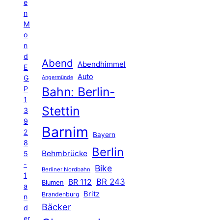
e
n
M
o
n
d
Abend
Abendhimmel
E
Auto
G
Angermünde
P
Bahn: Berlin-
1
Stettin
3
9
Barnim
2
Bayern
8
Berlin
Behmbrücke
5
-
Bike
Berliner Nordbahn
1
BR 243
BR 112
Blumen
a
Britz
Brandenburg
n
Bäcker
d
er