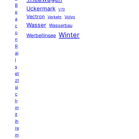
B
Uckermark
V70
e
Vectron
Volvo
Verkehr
a
Wasser
Wasserbau
c
o
Winter
Werbellinsee
n
R
ai
l
s
et
zt
si
c
h
m
it
ih
re
m