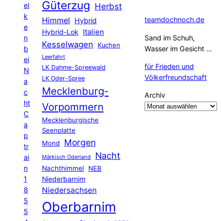
Güterzug
el
Herbst
k
Himmel
teamdochnoch.de
Hybrid
e
Hybrid-Lok
Italien
n
Sand im Schuh,
Kesselwagen
Kuchen
b
Wasser im Gesicht …
Leerfahrt
ei
für Frieden und
LK Dahme-Spreewald
N
Völkerfreundschaft
LK Oder-Spree
a
Mecklenburg-
c
Archiv
ht
Vorpommern
C
Mecklenburgische
a
Seenplatte
p
Morgen
Mond
tr
Nacht
ai
Märkisch Oderland
n
Nachthimmel
NEB
1
Niederbarnim
8
Niedersachsen
5
Oberbarnim
5