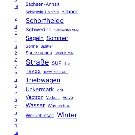
Sachsen-Anhalt
el
Schnee
Schleswig-Holstein
l
Schorfheide
X
4
Schweden
Schwedter Steg
E
Segeln
Sommer
-
6
Sonne
Splitter
Spritzkuchen
2
Steel is real
7
Straße
SUP
Tier
v
TRAXX
Traxx P160 AC3
o
Triebwagen
n
B
Uckermark
V70
e
Vectron
Volvo
Verkehr
a
Wasser
Wasserbau
c
o
Winter
Werbellinsee
n
R
ai