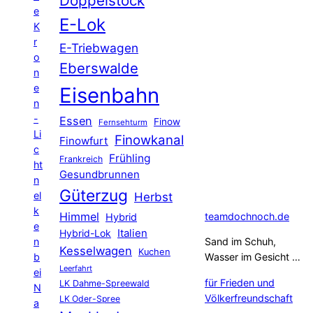
Doppelstock
e
E-Lok
K
r
E-Triebwagen
o
Eberswalde
n
e
Eisenbahn
n
-
Essen
Finow
Fernsehturm
Li
Finowkanal
Finowfurt
c
Frühling
Frankreich
ht
Gesundbrunnen
n
Güterzug
el
Herbst
k
Himmel
teamdochnoch.de
Hybrid
e
Hybrid-Lok
Italien
n
Sand im Schuh,
Kesselwagen
Kuchen
b
Wasser im Gesicht …
Leerfahrt
ei
für Frieden und
LK Dahme-Spreewald
N
Völkerfreundschaft
LK Oder-Spree
a