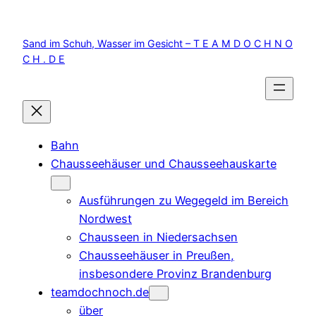
Zum
Inhalt
Sand im Schuh, Wasser im Gesicht – T E A M D O C H N O
springen
C H . D E
Bahn
Chausseehäuser und Chausseehauskarte
Ausführungen zu Wegegeld im Bereich
Nordwest
Chausseen in Niedersachsen
Chausseehäuser in Preußen,
insbesondere Provinz Brandenburg
teamdochnoch.de
über