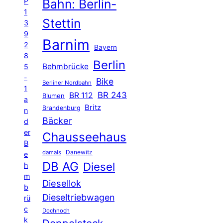
P
Bahn: Berlin-
1
Stettin
3
9
Barnim
2
Bayern
8
Berlin
Behmbrücke
5
-
Bike
Berliner Nordbahn
1
BR 243
BR 112
Blumen
a
Britz
Brandenburg
n
Bäcker
d
er
Chausseehaus
B
Danewitz
damals
e
DB AG
Diesel
h
m
Diesellok
b
Dieseltriebwagen
rü
c
Dochnoch
k