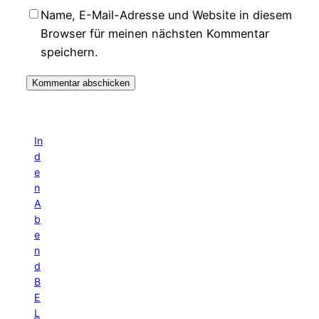
Name, E-Mail-Adresse und Website in diesem
Browser für meinen nächsten Kommentar
speichern.
In
d
e
n
A
b
e
n
d
B
E
L