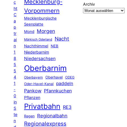
Mecklenburg-
c
Archiv
ht
Vorpommern
C
Mecklenburgische
a
Seenplatte
p
Morgen
Mond
tr
Nacht
ai
Märkisch Oderland
n
Nachthimmel
NEB
1
Niederbarnim
8
Niedersachsen
5
Oberbarnim
5
4
Oberhavel
Oberbayern
ODEG
1
paddeln
Oder-Havel-Kanal
-
Pankow
Pfannkuchen
0
Pflanzen
in
Privatbahn
RE3
S
te
Regionalbahn
Regen
n
Regionalexpress
d