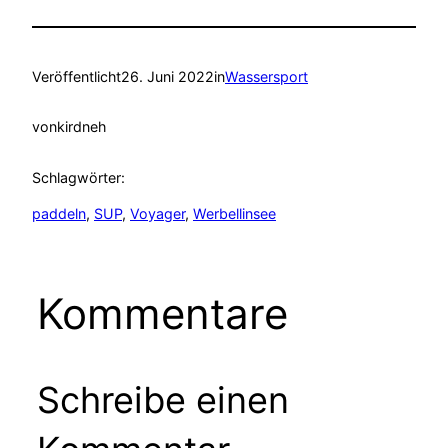
Veröffentlicht
26. Juni 2022
in
Wassersport
von
kirdneh
Schlagwörter:
paddeln
, 
SUP
, 
Voyager
, 
Werbellinsee
Kommentare
Schreibe einen