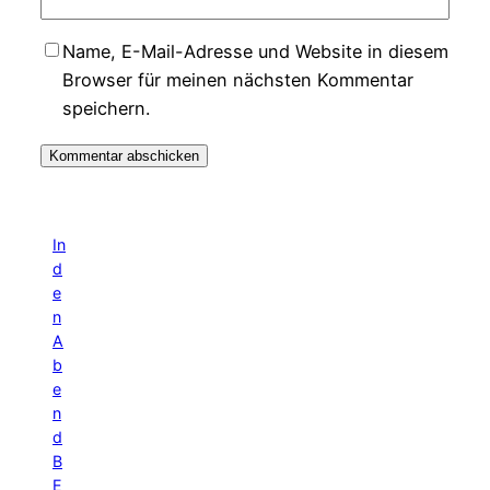
Name, E-Mail-Adresse und Website in diesem
Browser für meinen nächsten Kommentar
speichern.
In
d
e
n
A
b
e
n
d
B
E