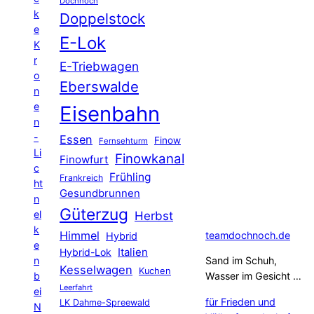
Dochnoch
k
Doppelstock
e
E-Lok
K
r
E-Triebwagen
o
Eberswalde
n
e
Eisenbahn
n
-
Essen
Finow
Fernsehturm
Li
Finowkanal
Finowfurt
c
Frühling
Frankreich
ht
Gesundbrunnen
n
Güterzug
el
Herbst
k
Himmel
teamdochnoch.de
Hybrid
e
Hybrid-Lok
Italien
n
Sand im Schuh,
Kesselwagen
Kuchen
b
Wasser im Gesicht …
Leerfahrt
ei
für Frieden und
LK Dahme-Spreewald
N