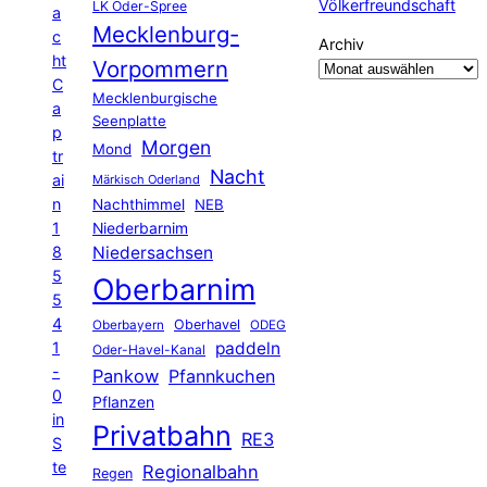
Völkerfreundschaft
LK Oder-Spree
a
Mecklenburg-
c
Archiv
ht
Vorpommern
C
Mecklenburgische
a
Seenplatte
p
Morgen
Mond
tr
Nacht
ai
Märkisch Oderland
n
Nachthimmel
NEB
1
Niederbarnim
8
Niedersachsen
5
Oberbarnim
5
4
Oberhavel
Oberbayern
ODEG
1
paddeln
Oder-Havel-Kanal
-
Pankow
Pfannkuchen
0
Pflanzen
in
Privatbahn
RE3
S
te
Regionalbahn
Regen