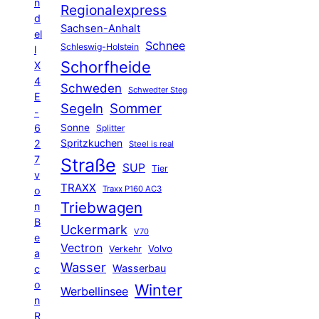
n
Regionalexpress
d
Sachsen-Anhalt
el
Schnee
Schleswig-Holstein
l
Schorfheide
X
4
Schweden
Schwedter Steg
E
Segeln
Sommer
-
6
Sonne
Splitter
Spritzkuchen
2
Steel is real
7
Straße
SUP
Tier
v
TRAXX
Traxx P160 AC3
o
Triebwagen
n
B
Uckermark
V70
e
Vectron
Volvo
Verkehr
a
Wasser
Wasserbau
c
o
Winter
Werbellinsee
n
R