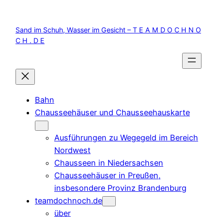
Zum
Inhalt
Sand im Schuh, Wasser im Gesicht – T E A M D O C H N O
springen
C H . D E
Bahn
Chausseehäuser und Chausseehauskarte
Ausführungen zu Wegegeld im Bereich
Nordwest
Chausseen in Niedersachsen
Chausseehäuser in Preußen,
insbesondere Provinz Brandenburg
teamdochnoch.de
über