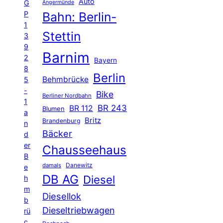
Auto
G
Angermünde
P
Bahn: Berlin-
1
Stettin
3
9
Barnim
2
Bayern
8
Berlin
Behmbrücke
5
-
Bike
Berliner Nordbahn
1
BR 243
BR 112
Blumen
a
Britz
Brandenburg
n
Bäcker
d
er
Chausseehaus
B
Danewitz
damals
e
DB AG
Diesel
h
m
Diesellok
b
Dieseltriebwagen
rü
c