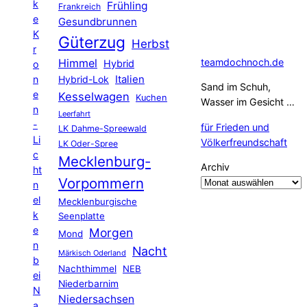
k
Frühling
Frankreich
e
Gesundbrunnen
K
Güterzug
Herbst
r
Himmel
teamdochnoch.de
Hybrid
o
Hybrid-Lok
Italien
n
Sand im Schuh,
e
Kesselwagen
Kuchen
Wasser im Gesicht …
n
Leerfahrt
-
für Frieden und
LK Dahme-Spreewald
Li
Völkerfreundschaft
LK Oder-Spree
c
Mecklenburg-
Archiv
ht
Vorpommern
n
el
Mecklenburgische
k
Seenplatte
e
Morgen
Mond
n
Nacht
Märkisch Oderland
b
Nachthimmel
NEB
ei
Niederbarnim
N
Niedersachsen
a