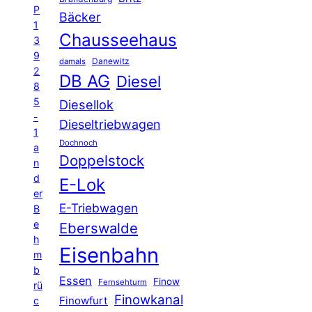
P
Bäcker
1
Chausseehaus
3
9
Danewitz
damals
2
DB AG
Diesel
8
5
Diesellok
-
Dieseltriebwagen
1
Dochnoch
a
Doppelstock
n
d
E-Lok
er
E-Triebwagen
B
e
Eberswalde
h
Eisenbahn
m
b
Essen
Finow
Fernsehturm
rü
Finowkanal
Finowfurt
c