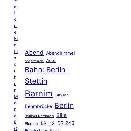
er
f
ö
d
e
Ei
n
Abend
bi
Abendhimmel
s
Auto
Angermünde
s
Bahn: Berlin-
c
h
Stettin
e
n
Barnim
Bayern
M
o
Berlin
Behmbrücke
n
Bike
d
Berliner Nordbahn
E
BR 243
BR 112
Blumen
G
Britz
Brandenburg