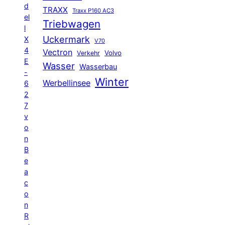
d
TRAXX
Traxx P160 AC3
el
Triebwagen
l
Uckermark
X
V70
4
Vectron
Volvo
Verkehr
E
Wasser
Wasserbau
-
Winter
Werbellinsee
6
2
7
v
o
n
B
e
a
c
o
n
R