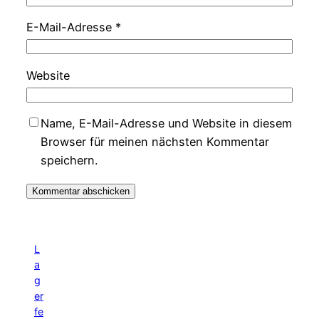
E-Mail-Adresse
*
Website
Name, E-Mail-Adresse und Website in diesem
Browser für meinen nächsten Kommentar
speichern.
L
a
g
er
fe