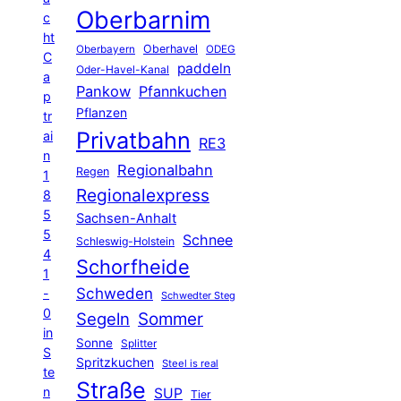
Oberbarnim
c
ht
Oberhavel
Oberbayern
ODEG
C
paddeln
Oder-Havel-Kanal
a
Pankow
Pfannkuchen
p
Pflanzen
tr
Privatbahn
ai
RE3
n
Regionalbahn
Regen
1
Regionalexpress
8
5
Sachsen-Anhalt
5
Schnee
Schleswig-Holstein
4
Schorfheide
1
Schweden
-
Schwedter Steg
0
Segeln
Sommer
in
Sonne
Splitter
S
Spritzkuchen
Steel is real
te
Straße
n
SUP
Tier