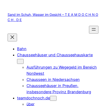
Zum
Inhalt
Sand im Schuh, Wasser im Gesicht – T E A M D O C H N O
springen
C H . D E
Bahn
Chausseehäuser und Chausseehauskarte
Ausführungen zu Wegegeld im Bereich
Nordwest
Chausseen in Niedersachsen
Chausseehäuser in Preußen,
insbesondere Provinz Brandenburg
teamdochnoch.de
über