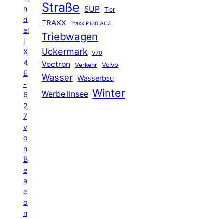
Straße
n
SUP
Tier
d
TRAXX
Traxx P160 AC3
el
Triebwagen
l
Uckermark
X
V70
4
Vectron
Volvo
Verkehr
E
Wasser
Wasserbau
-
Winter
Werbellinsee
6
2
7
v
o
n
B
e
a
c
o
n