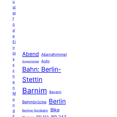
u
st
er
f
ö
d
e
Ei
n
Abend
bi
Abendhimmel
s
Auto
Angermünde
s
Bahn: Berlin-
c
h
Stettin
e
n
Barnim
Bayern
M
o
Berlin
Behmbrücke
n
Bike
d
Berliner Nordbahn
E