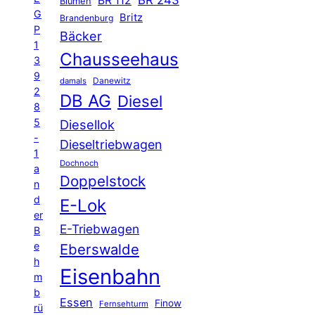
BR 243
BR 112
Blumen
G
Britz
Brandenburg
P
Bäcker
1
Chausseehaus
3
9
Danewitz
damals
2
DB AG
Diesel
8
5
Diesellok
-
Dieseltriebwagen
1
Dochnoch
a
Doppelstock
n
d
E-Lok
er
E-Triebwagen
B
e
Eberswalde
h
Eisenbahn
m
b
Essen
Finow
Fernsehturm
rü