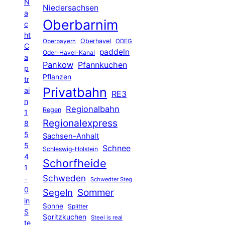
N
Niedersachsen
a
Oberbarnim
c
ht
Oberhavel
Oberbayern
ODEG
C
paddeln
Oder-Havel-Kanal
a
Pankow
Pfannkuchen
p
Pflanzen
tr
Privatbahn
ai
RE3
n
Regionalbahn
Regen
1
Regionalexpress
8
5
Sachsen-Anhalt
5
Schnee
Schleswig-Holstein
4
Schorfheide
1
Schweden
-
Schwedter Steg
0
Segeln
Sommer
in
Sonne
Splitter
S
Spritzkuchen
Steel is real
te