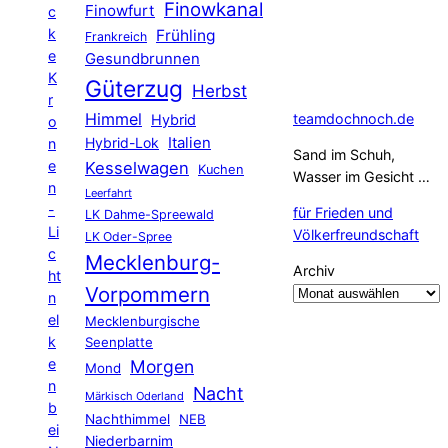
Finowkanal
Finowfurt
c
k
Frühling
Frankreich
e
Gesundbrunnen
K
Güterzug
Herbst
r
Himmel
teamdochnoch.de
Hybrid
o
Hybrid-Lok
Italien
n
Sand im Schuh,
e
Kesselwagen
Kuchen
Wasser im Gesicht …
n
Leerfahrt
-
für Frieden und
LK Dahme-Spreewald
Li
Völkerfreundschaft
LK Oder-Spree
c
Mecklenburg-
Archiv
ht
Vorpommern
n
el
Mecklenburgische
k
Seenplatte
e
Morgen
Mond
n
Nacht
Märkisch Oderland
b
Nachthimmel
NEB
ei
Niederbarnim