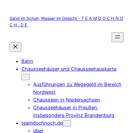
Zum
Inhalt
Sand im Schuh, Wasser im Gesicht – T E A M D O C H N O
springen
C H . D E
Bahn
Chausseehäuser und Chausseehauskarte
Ausführungen zu Wegegeld im Bereich
Nordwest
Chausseen in Niedersachsen
Chausseehäuser in Preußen,
insbesondere Provinz Brandenburg
teamdochnoch.de
über