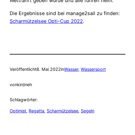
Wettfahrt geben würde und alle fuhren heim.
Die Ergebnisse sind bei manage2sail zu finden:
Scharmützelsee Opti-Cup 2022
.
Veröffentlicht
8. Mai 2022
in
Wasser
, 
Wassersport
von
kirdneh
Schlagwörter:
Optimist
, 
Regatta
, 
Scharmützelsee
, 
Segeln