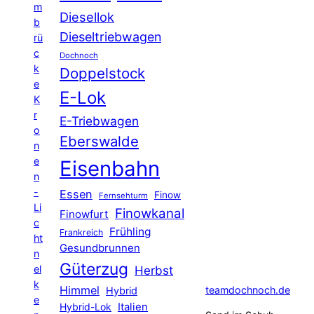
m
Diesellok
b
Dieseltriebwagen
rü
c
Dochnoch
k
Doppelstock
e
E-Lok
K
r
E-Triebwagen
o
Eberswalde
n
e
Eisenbahn
n
-
Essen
Finow
Fernsehturm
Li
Finowkanal
Finowfurt
c
Frühling
Frankreich
ht
Gesundbrunnen
n
Güterzug
el
Herbst
k
Himmel
teamdochnoch.de
Hybrid
e
Hybrid-Lok
Italien