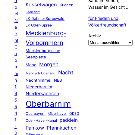
n
Sand im Schuh,
Kesselwagen
Kuchen
b
Wasser im Gesicht …
Leerfahrt
ei
für Frieden und
LK Dahme-Spreewald
N
Völkerfreundschaft
LK Oder-Spree
a
Mecklenburg-
c
Archiv
ht
Vorpommern
C
Mecklenburgische
a
Seenplatte
p
Morgen
Mond
tr
Nacht
ai
Märkisch Oderland
n
Nachthimmel
NEB
1
Niederbarnim
8
Niedersachsen
5
Oberbarnim
5
4
Oberhavel
Oberbayern
ODEG
1
paddeln
Oder-Havel-Kanal
-
Pankow
Pfannkuchen
0