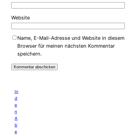
Website
Name, E-Mail-Adresse und Website in diesem
Browser für meinen nächsten Kommentar
speichern.
In
d
e
n
A
b
e