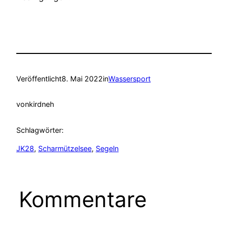
Veröffentlicht
8. Mai 2022
in
Wassersport
von
kirdneh
Schlagwörter:
JK28
, 
Scharmützelsee
, 
Segeln
Kommentare