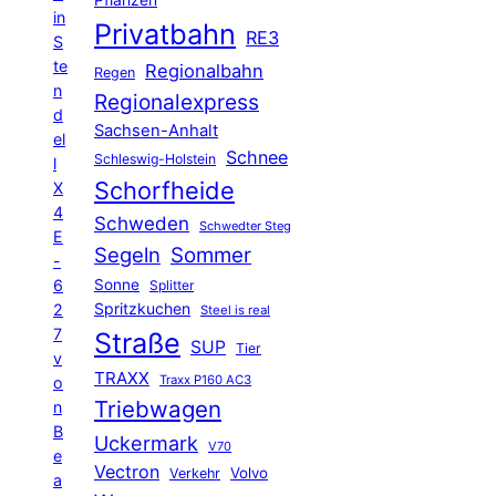
Pflanzen
in
Privatbahn
RE3
S
te
Regionalbahn
Regen
n
Regionalexpress
d
Sachsen-Anhalt
el
Schnee
Schleswig-Holstein
l
Schorfheide
X
4
Schweden
Schwedter Steg
E
Segeln
Sommer
-
6
Sonne
Splitter
Spritzkuchen
2
Steel is real
7
Straße
SUP
Tier
v
TRAXX
Traxx P160 AC3
o
Triebwagen
n
B
Uckermark
V70
e
Vectron
Volvo
Verkehr
a