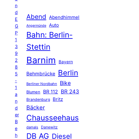
n
d
Abend
Abendhimmel
E
Auto
G
Angermünde
P
Bahn: Berlin-
1
Stettin
3
9
Barnim
2
Bayern
8
Berlin
Behmbrücke
5
-
Bike
Berliner Nordbahn
1
BR 243
BR 112
Blumen
a
Britz
Brandenburg
n
Bäcker
d
er
Chausseehaus
B
Danewitz
damals
e
DB AG
Diesel
h