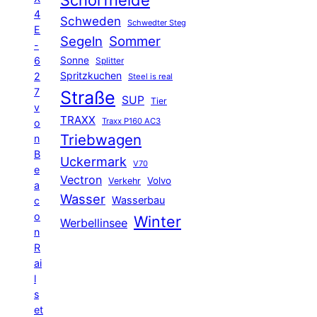
Schorfheide
4
Schweden
Schwedter Steg
E
Segeln
Sommer
-
6
Sonne
Splitter
Spritzkuchen
2
Steel is real
7
Straße
SUP
Tier
v
TRAXX
Traxx P160 AC3
o
Triebwagen
n
B
Uckermark
V70
e
Vectron
Volvo
Verkehr
a
Wasser
Wasserbau
c
o
Winter
Werbellinsee
n
R
ai
l
s
et