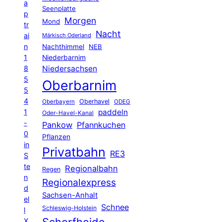
a
Seenplatte
p
Morgen
Mond
tr
Nacht
ai
Märkisch Oderland
n
Nachthimmel
NEB
1
Niederbarnim
8
Niedersachsen
5
Oberbarnim
5
4
Oberhavel
Oberbayern
ODEG
1
paddeln
Oder-Havel-Kanal
-
Pankow
Pfannkuchen
0
Pflanzen
in
Privatbahn
RE3
S
te
Regionalbahn
Regen
n
Regionalexpress
d
Sachsen-Anhalt
el
Schnee
Schleswig-Holstein
l
X