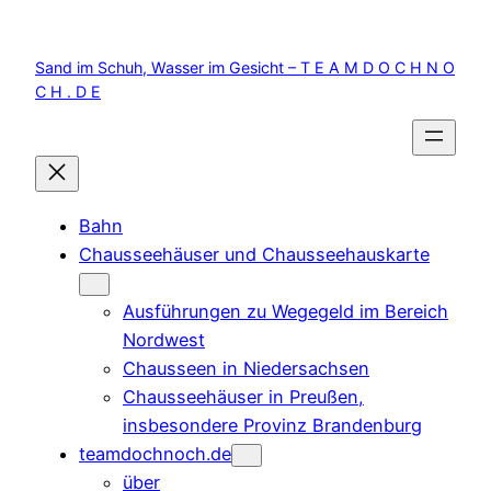
Zum
Inhalt
Sand im Schuh, Wasser im Gesicht – T E A M D O C H N O
springen
C H . D E
Bahn
Chausseehäuser und Chausseehauskarte
Ausführungen zu Wegegeld im Bereich
Nordwest
Chausseen in Niedersachsen
Chausseehäuser in Preußen,
insbesondere Provinz Brandenburg
teamdochnoch.de
über