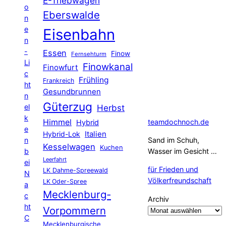
E-Triebwagen
o
Eberswalde
n
e
Eisenbahn
n
-
Essen
Finow
Fernsehturm
Li
Finowkanal
Finowfurt
c
Frühling
Frankreich
ht
Gesundbrunnen
n
Güterzug
el
Herbst
k
Himmel
teamdochnoch.de
Hybrid
e
Hybrid-Lok
Italien
n
Sand im Schuh,
Kesselwagen
Kuchen
b
Wasser im Gesicht …
Leerfahrt
ei
für Frieden und
LK Dahme-Spreewald
N
Völkerfreundschaft
LK Oder-Spree
a
Mecklenburg-
c
Archiv
ht
Vorpommern
C
Mecklenburgische