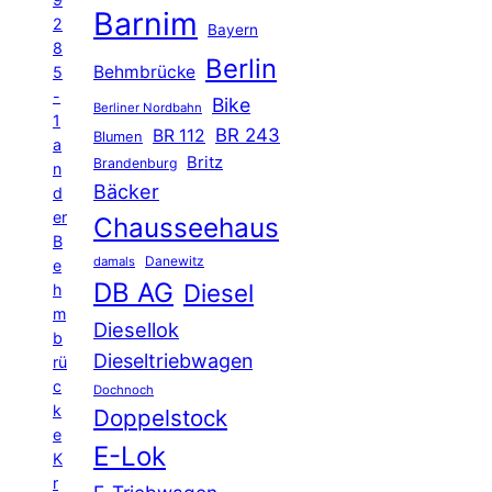
Barnim
2
Bayern
8
Berlin
Behmbrücke
5
-
Bike
Berliner Nordbahn
1
BR 243
BR 112
Blumen
a
Britz
Brandenburg
n
Bäcker
d
er
Chausseehaus
B
Danewitz
damals
e
DB AG
Diesel
h
m
Diesellok
b
Dieseltriebwagen
rü
c
Dochnoch
k
Doppelstock
e
E-Lok
K
r