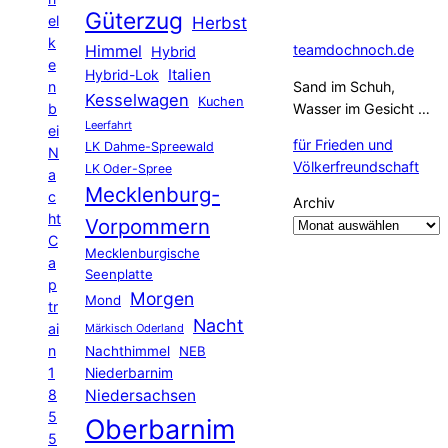
Güterzug
el
Herbst
k
Himmel
teamdochnoch.de
Hybrid
e
Hybrid-Lok
Italien
n
Sand im Schuh,
Kesselwagen
Kuchen
b
Wasser im Gesicht …
Leerfahrt
ei
für Frieden und
LK Dahme-Spreewald
N
Völkerfreundschaft
LK Oder-Spree
a
Mecklenburg-
c
Archiv
ht
Vorpommern
C
Mecklenburgische
a
Seenplatte
p
Morgen
Mond
tr
Nacht
ai
Märkisch Oderland
n
Nachthimmel
NEB
1
Niederbarnim
8
Niedersachsen
5
Oberbarnim
5