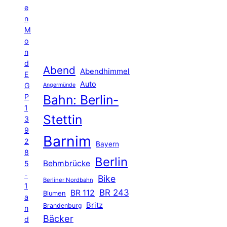
e
n
M
o
n
d
Abend
Abendhimmel
E
Auto
G
Angermünde
P
Bahn: Berlin-
1
Stettin
3
9
Barnim
2
Bayern
8
Berlin
Behmbrücke
5
-
Bike
Berliner Nordbahn
1
BR 243
BR 112
Blumen
a
Britz
Brandenburg
n
Bäcker
d