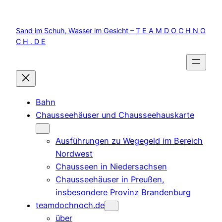
Zum
Inhalt
Sand im Schuh, Wasser im Gesicht – T E A M D O C H N O
springen
C H . D E
Bahn
Chausseehäuser und Chausseehauskarte
Ausführungen zu Wegegeld im Bereich
Nordwest
Chausseen in Niedersachsen
Chausseehäuser in Preußen,
insbesondere Provinz Brandenburg
teamdochnoch.de
über