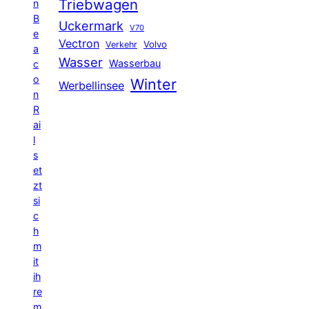
Triebwagen
n
B
Uckermark
V70
e
Vectron
Volvo
Verkehr
a
Wasser
Wasserbau
c
o
Winter
Werbellinsee
n
R
ai
l
s
et
zt
si
c
h
m
it
ih
re
m