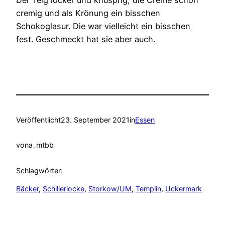
Der Teig locker und knusprig, die Creme schön
cremig und als Krönung ein bisschen
Schokoglasur. Die war vielleicht ein bisschen
fest. Geschmeckt hat sie aber auch.
Veröffentlicht
23. September 2021
in
Essen
von
a_mtbb
Schlagwörter:
Bäcker
, 
Schillerlocke
, 
Storkow/UM
, 
Templin
, 
Uckermark