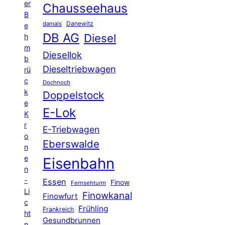
er
Chausseehaus
B
Danewitz
damals
e
DB AG
Diesel
h
m
Diesellok
b
Dieseltriebwagen
rü
c
Dochnoch
k
Doppelstock
e
E-Lok
K
r
E-Triebwagen
o
Eberswalde
n
e
Eisenbahn
n
-
Essen
Finow
Fernsehturm
Li
Finowkanal
Finowfurt
c
Frühling
Frankreich
ht
Gesundbrunnen
n