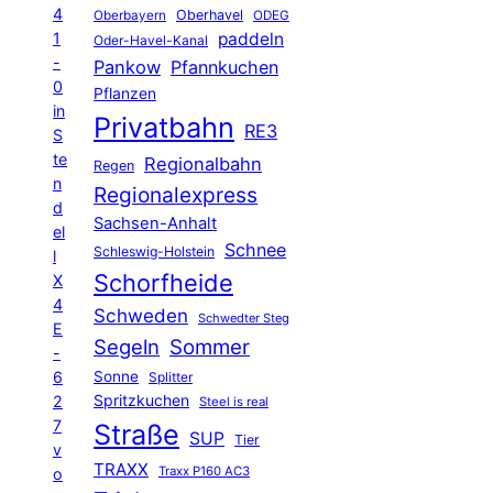
4
Oberhavel
Oberbayern
ODEG
1
paddeln
Oder-Havel-Kanal
-
Pankow
Pfannkuchen
0
Pflanzen
in
Privatbahn
RE3
S
te
Regionalbahn
Regen
n
Regionalexpress
d
Sachsen-Anhalt
el
Schnee
Schleswig-Holstein
l
Schorfheide
X
4
Schweden
Schwedter Steg
E
Segeln
Sommer
-
6
Sonne
Splitter
Spritzkuchen
2
Steel is real
7
Straße
SUP
Tier
v
TRAXX
Traxx P160 AC3
o