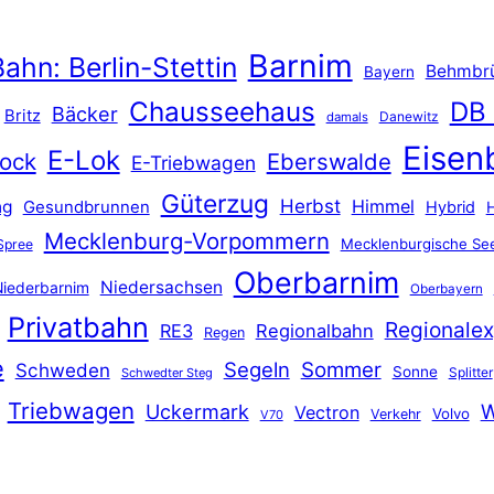
Barnim
ahn: Berlin-Stettin
Behmbr
Bayern
Chausseehaus
DB
Bäcker
Britz
Danewitz
damals
Eisen
E-Lok
ock
Eberswalde
E-Triebwagen
Güterzug
Herbst
Himmel
ng
Gesundbrunnen
Hybrid
Mecklenburg-Vorpommern
Mecklenburgische See
Spree
Oberbarnim
Niedersachsen
iederbarnim
Oberbayern
Privatbahn
Regionalex
RE3
Regionalbahn
Regen
e
Segeln
Sommer
Schweden
Sonne
Splitter
Schwedter Steg
Triebwagen
Uckermark
W
Vectron
Volvo
Verkehr
V70