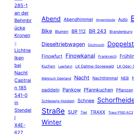
285-1
an der
B
Abend
Abendhimmel
Auto
Behmbr
Angermünde
ücke
Bike
BR 243
BR 112
Blumen
Brandenburg
Kronen
-
Doppelst
Dieseltriebwagen
Dochnoch
Lichtne
Finowkanal
Finowfurt
Frühli
Frankreich
lken
bei
Kuchen
LK Dahme-Spreewald
LK Oder-
Leerfahrt
Nacht
Nacht
Nachthimmel
NEB
N
Märkisch Oderland
Captrai
n 185
Pankow
Pfannkuchen
paddeln
Pflanzen
541-0
Schorfheid
Schnee
Schleswig-Holstein
in
Straße
Stendel
SUP
TRAXX
Tier
Traxx P160 AC3
l
Winter
X4E-
627