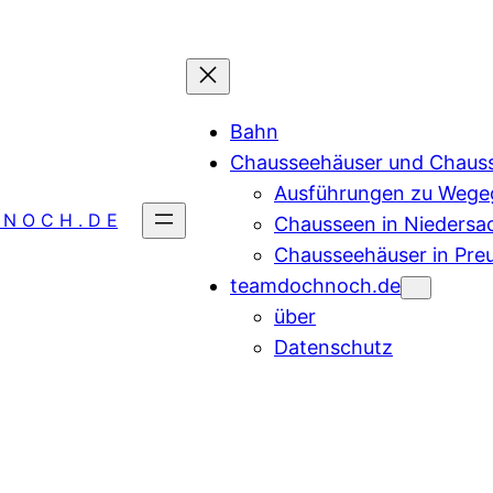
Bahn
Chausseehäuser und Chaus
Ausführungen zu Wegeg
 N O C H . D E
Chausseen in Niedersa
Chausseehäuser in Pre
teamdochnoch.de
über
Datenschutz