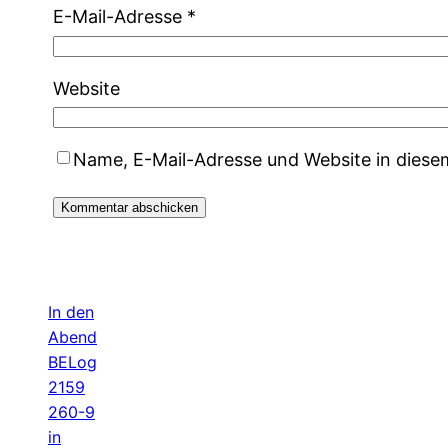
E-Mail-Adresse
*
Website
Name, E-Mail-Adresse und Website in dies
In den
Abend
BELog
2159
260-9
in