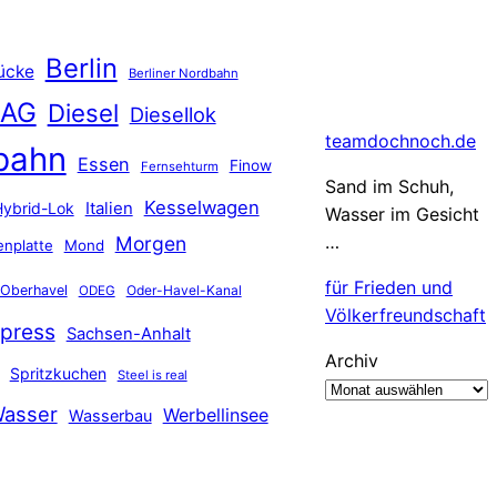
Berlin
ücke
Berliner Nordbahn
 AG
Diesel
Diesellok
teamdochnoch.de
bahn
Essen
Finow
Fernsehturm
Sand im Schuh,
Kesselwagen
Hybrid-Lok
Italien
Wasser im Gesicht
…
Morgen
nplatte
Mond
für Frieden und
Oberhavel
Oder-Havel-Kanal
ODEG
Völkerfreundschaft
press
Sachsen-Anhalt
Archiv
Spritzkuchen
Steel is real
asser
Werbellinsee
Wasserbau