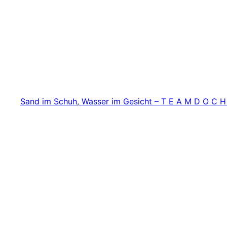
Zum
Inhalt
springen
Sand im Schuh, Wasser im Gesicht – T E A M D O C H