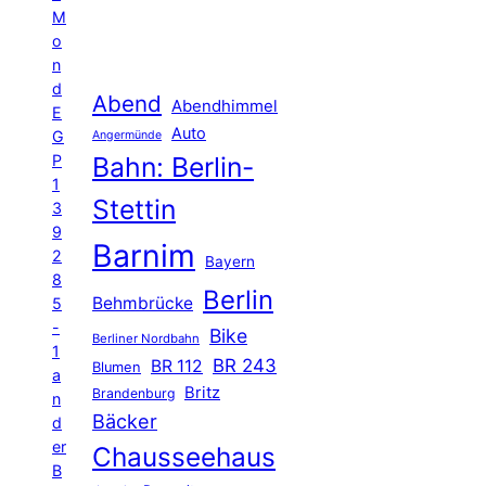
M
o
n
d
Abend
Abendhimmel
E
Auto
G
Angermünde
P
Bahn: Berlin-
1
Stettin
3
9
Barnim
2
Bayern
8
Berlin
Behmbrücke
5
-
Bike
Berliner Nordbahn
1
BR 243
BR 112
Blumen
a
Britz
Brandenburg
n
Bäcker
d
er
Chausseehaus
B