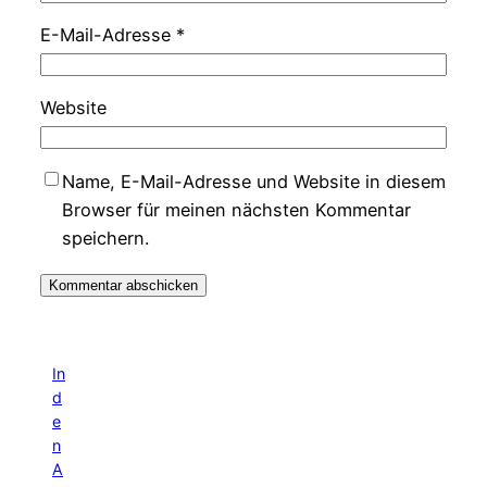
E-Mail-Adresse
*
Website
Name, E-Mail-Adresse und Website in diesem
Browser für meinen nächsten Kommentar
speichern.
In
d
e
n
A