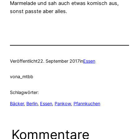
Marmelade und sah auch etwas komisch aus,
sonst passte aber alles.
Veröffentlicht
22. September 2017
in
Essen
von
a_mtbb
Schlagwörter:
Bäcker
, 
Berlin
, 
Essen
, 
Pankow
, 
Pfannkuchen
Kommentare