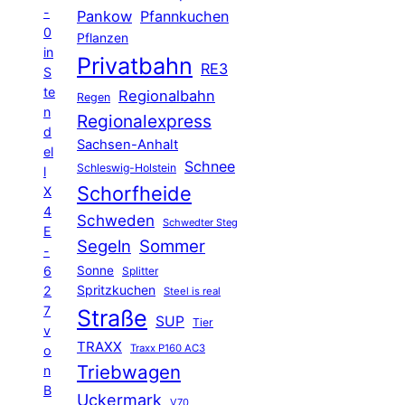
-
Pankow
Pfannkuchen
0
Pflanzen
in
Privatbahn
RE3
S
te
Regionalbahn
Regen
n
Regionalexpress
d
Sachsen-Anhalt
el
Schnee
Schleswig-Holstein
l
Schorfheide
X
4
Schweden
Schwedter Steg
E
Segeln
Sommer
-
6
Sonne
Splitter
Spritzkuchen
2
Steel is real
7
Straße
SUP
Tier
v
TRAXX
Traxx P160 AC3
o
Triebwagen
n
B
Uckermark
V70