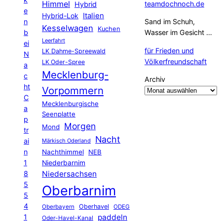
Himmel
teamdochnoch.de
Hybrid
e
Hybrid-Lok
Italien
n
Sand im Schuh,
Kesselwagen
Kuchen
b
Wasser im Gesicht …
Leerfahrt
ei
für Frieden und
LK Dahme-Spreewald
N
Völkerfreundschaft
LK Oder-Spree
a
Mecklenburg-
c
Archiv
ht
Vorpommern
C
Mecklenburgische
a
Seenplatte
p
Morgen
Mond
tr
Nacht
ai
Märkisch Oderland
n
Nachthimmel
NEB
1
Niederbarnim
8
Niedersachsen
5
Oberbarnim
5
4
Oberhavel
Oberbayern
ODEG
1
paddeln
Oder-Havel-Kanal