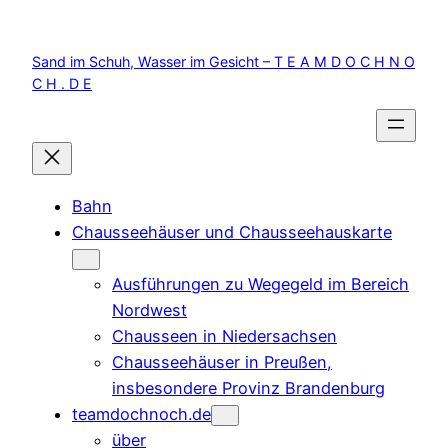
Zum
Inhalt
Sand im Schuh, Wasser im Gesicht – T E A M D O C H N O
springen
C H . D E
Bahn
Chausseehäuser und Chausseehauskarte
Ausführungen zu Wegegeld im Bereich
Nordwest
Chausseen in Niedersachsen
Chausseehäuser in Preußen,
insbesondere Provinz Brandenburg
teamdochnoch.de
über