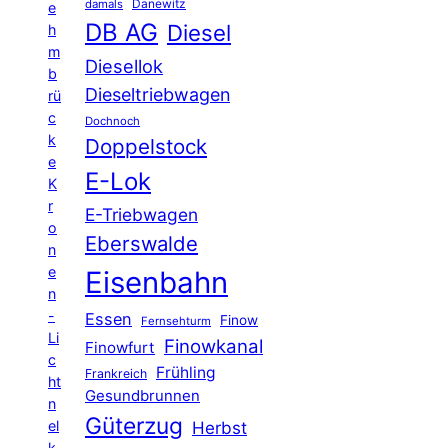
Danewitz
damals
e
DB AG
Diesel
h
m
Diesellok
b
Dieseltriebwagen
rü
c
Dochnoch
k
Doppelstock
e
E-Lok
K
r
E-Triebwagen
o
Eberswalde
n
e
Eisenbahn
n
-
Essen
Finow
Fernsehturm
Li
Finowkanal
Finowfurt
c
Frühling
Frankreich
ht
Gesundbrunnen
n
Güterzug
el
Herbst
k