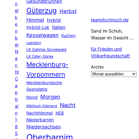
Gesundbrunnen
n
Güterzug
el
Herbst
k
Himmel
teamdochnoch.de
Hybrid
e
Hybrid-Lok
Italien
n
Sand im Schuh,
Kesselwagen
Kuchen
b
Wasser im Gesicht …
Leerfahrt
ei
für Frieden und
LK Dahme-Spreewald
N
Völkerfreundschaft
LK Oder-Spree
a
Mecklenburg-
c
Archiv
ht
Vorpommern
C
Mecklenburgische
a
Seenplatte
p
Morgen
Mond
tr
Nacht
ai
Märkisch Oderland
n
Nachthimmel
NEB
1
Niederbarnim
8
Niedersachsen
5
Oberbarnim