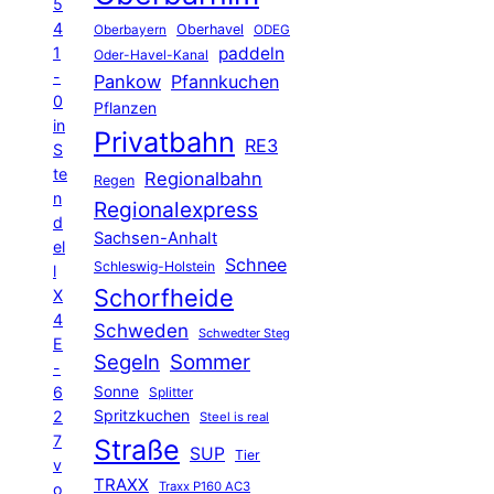
5
4
Oberhavel
Oberbayern
ODEG
1
paddeln
Oder-Havel-Kanal
-
Pankow
Pfannkuchen
0
Pflanzen
in
Privatbahn
RE3
S
te
Regionalbahn
Regen
n
Regionalexpress
d
Sachsen-Anhalt
el
Schnee
Schleswig-Holstein
l
Schorfheide
X
4
Schweden
Schwedter Steg
E
Segeln
Sommer
-
6
Sonne
Splitter
Spritzkuchen
2
Steel is real
7
Straße
SUP
Tier
v
TRAXX
Traxx P160 AC3
o