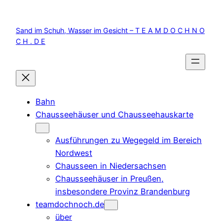
Zum
Inhalt
Sand im Schuh, Wasser im Gesicht – T E A M D O C H N O
springen
C H . D E
Bahn
Chausseehäuser und Chausseehauskarte
Ausführungen zu Wegegeld im Bereich
Nordwest
Chausseen in Niedersachsen
Chausseehäuser in Preußen,
insbesondere Provinz Brandenburg
teamdochnoch.de
über