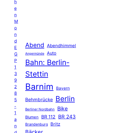
h
e
n
M
o
n
d
Abend
Abendhimmel
E
Auto
G
Angermünde
P
Bahn: Berlin-
1
Stettin
3
9
Barnim
2
Bayern
8
Berlin
Behmbrücke
5
-
Bike
Berliner Nordbahn
1
BR 243
BR 112
Blumen
a
Britz
Brandenburg
n
Bäcker
d