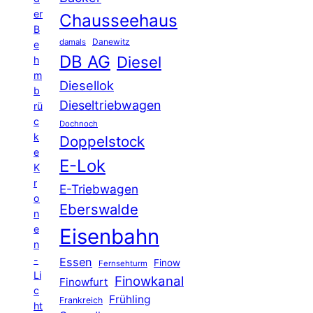
er
Chausseehaus
B
Danewitz
damals
e
DB AG
Diesel
h
m
Diesellok
b
Dieseltriebwagen
rü
c
Dochnoch
k
Doppelstock
e
E-Lok
K
r
E-Triebwagen
o
Eberswalde
n
e
Eisenbahn
n
-
Essen
Finow
Fernsehturm
Li
Finowkanal
Finowfurt
c
Frühling
Frankreich
ht