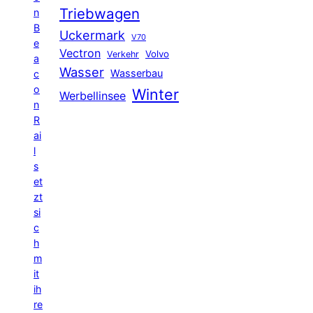
Triebwagen
n
B
Uckermark
V70
e
Vectron
Volvo
Verkehr
a
Wasser
Wasserbau
c
o
Winter
Werbellinsee
n
R
ai
l
s
et
zt
si
c
h
m
it
ih
re