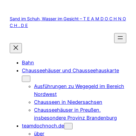
Zum
Inhalt
Sand im Schuh, Wasser im Gesicht – T E A M D O C H N O
springen
C H . D E
Bahn
Chausseehäuser und Chausseehauskarte
Ausführungen zu Wegegeld im Bereich
Nordwest
Chausseen in Niedersachsen
Chausseehäuser in Preußen,
insbesondere Provinz Brandenburg
teamdochnoch.de
über