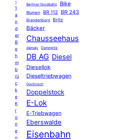
-
Bike
Berliner Nordbahn
1
BR 243
BR 112
Blumen
a
Britz
Brandenburg
n
Bäcker
d
er
Chausseehaus
B
Danewitz
damals
e
DB AG
Diesel
h
m
Diesellok
b
Dieseltriebwagen
rü
c
Dochnoch
k
Doppelstock
e
E-Lok
K
r
E-Triebwagen
o
Eberswalde
n
e
Eisenbahn
n