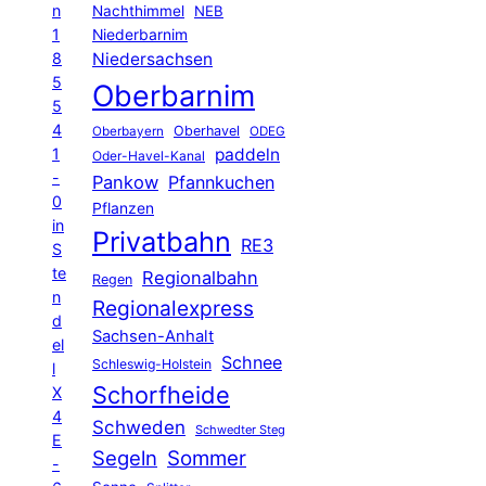
n
Nachthimmel
NEB
1
Niederbarnim
8
Niedersachsen
5
Oberbarnim
5
4
Oberhavel
Oberbayern
ODEG
1
paddeln
Oder-Havel-Kanal
-
Pankow
Pfannkuchen
0
Pflanzen
in
Privatbahn
RE3
S
te
Regionalbahn
Regen
n
Regionalexpress
d
Sachsen-Anhalt
el
Schnee
Schleswig-Holstein
l
Schorfheide
X
4
Schweden
Schwedter Steg
E
Segeln
Sommer
-