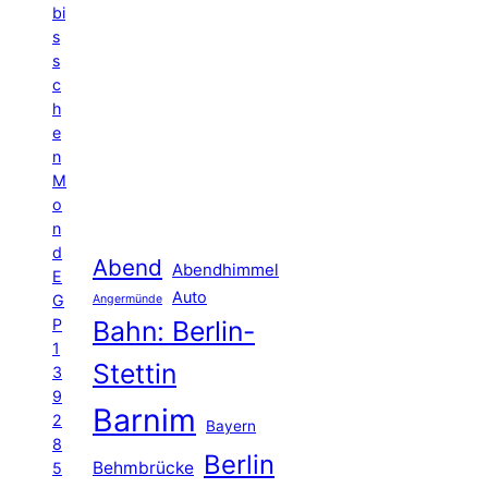
bi
s
s
c
h
e
n
M
o
n
d
Abend
Abendhimmel
E
Auto
G
Angermünde
P
Bahn: Berlin-
1
Stettin
3
9
Barnim
2
Bayern
8
Berlin
Behmbrücke
5