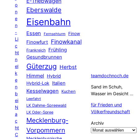
E-Triebwagen
o
Eberswalde
n
e
Eisenbahn
n
-
Essen
Finow
Fernsehturm
Li
Finowkanal
Finowfurt
c
Frühling
Frankreich
ht
Gesundbrunnen
n
Güterzug
el
Herbst
k
Himmel
teamdochnoch.de
Hybrid
e
Hybrid-Lok
Italien
n
Sand im Schuh,
Kesselwagen
Kuchen
b
Wasser im Gesicht …
Leerfahrt
ei
für Frieden und
LK Dahme-Spreewald
N
Völkerfreundschaft
LK Oder-Spree
a
Mecklenburg-
c
Archiv
ht
Vorpommern
C
Mecklenburgische