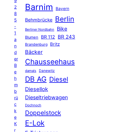
9
Barnim
2
Bayern
8
Berlin
Behmbrücke
5
-
Bike
Berliner Nordbahn
1
BR 243
BR 112
Blumen
a
Britz
Brandenburg
n
Bäcker
d
er
Chausseehaus
B
Danewitz
damals
e
DB AG
Diesel
h
m
Diesellok
b
Dieseltriebwagen
rü
c
Dochnoch
k
Doppelstock
e
E-Lok
K
r