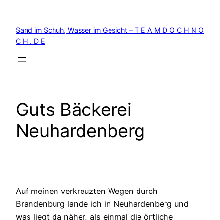
Zum
Inhalt
Sand im Schuh, Wasser im Gesicht – T E A M D O C H N O
springen
C H . D E
Guts Bäckerei
Neuhardenberg
Auf meinen verkreuzten Wegen durch
Brandenburg lande ich in Neuhardenberg und
was liegt da näher, als einmal die örtliche