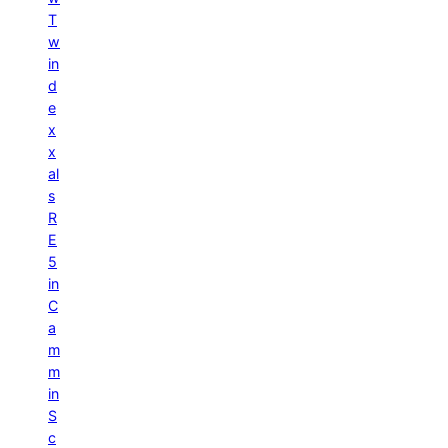
T
w
in
d
e
x
x
al
s
R
E
5
in
C
a
m
m
in
S
c