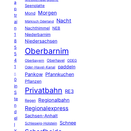
a
Seenplatte
p
Morgen
Mond
tr
Nacht
ai
Märkisch Oderland
n
Nachthimmel
NEB
1
Niederbarnim
8
Niedersachsen
5
Oberbarnim
5
4
Oberhavel
Oberbayern
ODEG
1
paddeln
Oder-Havel-Kanal
-
Pankow
Pfannkuchen
0
Pflanzen
in
Privatbahn
RE3
S
te
Regionalbahn
Regen
n
Regionalexpress
d
Sachsen-Anhalt
el
Schnee
Schleswig-Holstein
l
X