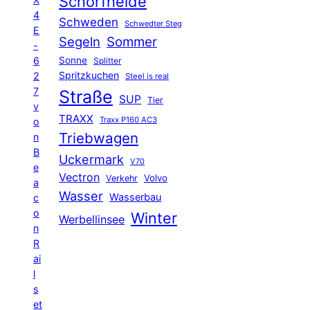
Schorfheide
4
Schweden
Schwedter Steg
E
Segeln
Sommer
-
6
Sonne
Splitter
Spritzkuchen
2
Steel is real
7
Straße
SUP
Tier
v
TRAXX
Traxx P160 AC3
o
Triebwagen
n
B
Uckermark
V70
e
Vectron
Volvo
Verkehr
a
Wasser
Wasserbau
c
o
Winter
Werbellinsee
n
R
ai
l
s
et