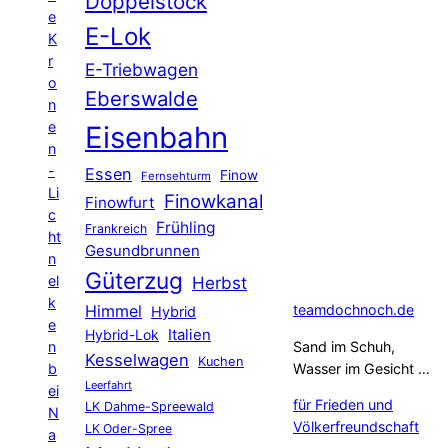
Doppelstock
e
E-Lok
K
r
E-Triebwagen
o
Eberswalde
n
e
Eisenbahn
n
-
Essen
Finow
Fernsehturm
Li
Finowkanal
Finowfurt
c
Frühling
Frankreich
ht
Gesundbrunnen
n
Güterzug
el
Herbst
k
Himmel
teamdochnoch.de
Hybrid
e
Hybrid-Lok
Italien
n
Sand im Schuh,
Kesselwagen
Kuchen
b
Wasser im Gesicht …
Leerfahrt
ei
für Frieden und
LK Dahme-Spreewald
N
Völkerfreundschaft
LK Oder-Spree
a