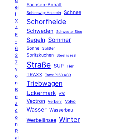
d
Sachsen-Anhalt
el
Schnee
Schleswig-Holstein
l
Schorfheide
X
4
Schweden
Schwedter Steg
E
Segeln
Sommer
-
6
Sonne
Splitter
Spritzkuchen
2
Steel is real
7
Straße
SUP
Tier
v
TRAXX
Traxx P160 AC3
o
Triebwagen
n
B
Uckermark
V70
e
Vectron
Volvo
Verkehr
a
Wasser
Wasserbau
c
o
Winter
Werbellinsee
n
R
ai