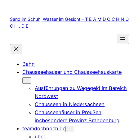
Zum
Inhalt
Sand im Schuh, Wasser im Gesicht – T E A M D O C H N O
springen
C H . D E
Bahn
Chausseehäuser und Chausseehauskarte
Ausführungen zu Wegegeld im Bereich
Nordwest
Chausseen in Niedersachsen
Chausseehäuser in Preußen,
insbesondere Provinz Brandenburg
teamdochnoch.de
über