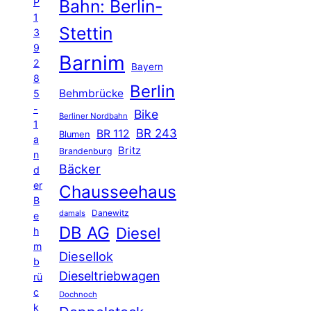
P
Bahn: Berlin-
1
Stettin
3
9
Barnim
2
Bayern
8
Berlin
Behmbrücke
5
-
Bike
Berliner Nordbahn
1
BR 243
BR 112
Blumen
a
Britz
Brandenburg
n
Bäcker
d
er
Chausseehaus
B
Danewitz
damals
e
DB AG
Diesel
h
m
Diesellok
b
Dieseltriebwagen
rü
c
Dochnoch
k