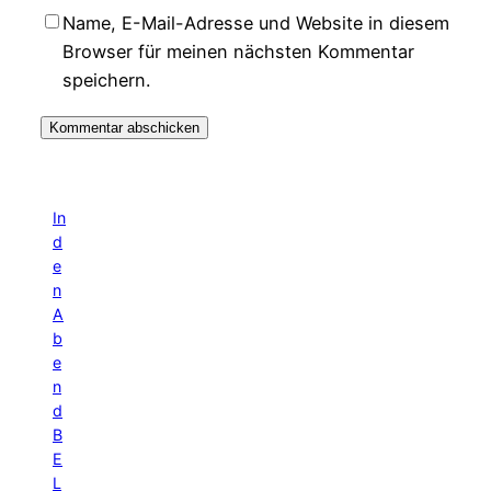
Name, E-Mail-Adresse und Website in diesem
Browser für meinen nächsten Kommentar
speichern.
In
d
e
n
A
b
e
n
d
B
E
L