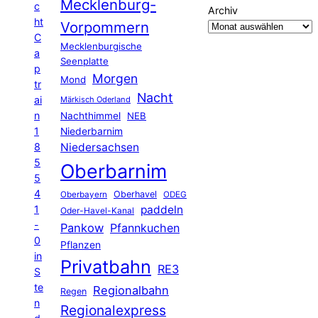
Mecklenburg-
c
Archiv
ht
Vorpommern
C
Mecklenburgische
a
Seenplatte
p
Morgen
Mond
tr
Nacht
ai
Märkisch Oderland
n
Nachthimmel
NEB
1
Niederbarnim
8
Niedersachsen
5
Oberbarnim
5
4
Oberhavel
Oberbayern
ODEG
1
paddeln
Oder-Havel-Kanal
-
Pankow
Pfannkuchen
0
Pflanzen
in
Privatbahn
RE3
S
te
Regionalbahn
Regen
n
Regionalexpress