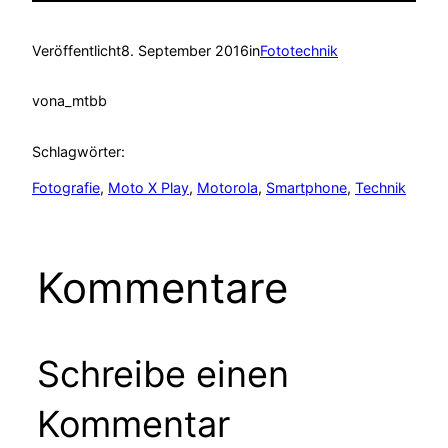
Veröffentlicht
8. September 2016
in
Fototechnik
von
a_mtbb
Schlagwörter:
Fotografie
, 
Moto X Play
, 
Motorola
, 
Smartphone
, 
Technik
Kommentare
Schreibe einen
Kommentar