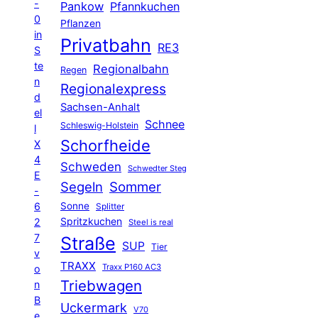
-
Pankow
Pfannkuchen
0
Pflanzen
in
Privatbahn
RE3
S
te
Regionalbahn
Regen
n
Regionalexpress
d
Sachsen-Anhalt
el
Schnee
Schleswig-Holstein
l
Schorfheide
X
4
Schweden
Schwedter Steg
E
Segeln
Sommer
-
6
Sonne
Splitter
Spritzkuchen
2
Steel is real
7
Straße
SUP
Tier
v
TRAXX
Traxx P160 AC3
o
Triebwagen
n
B
Uckermark
V70
e