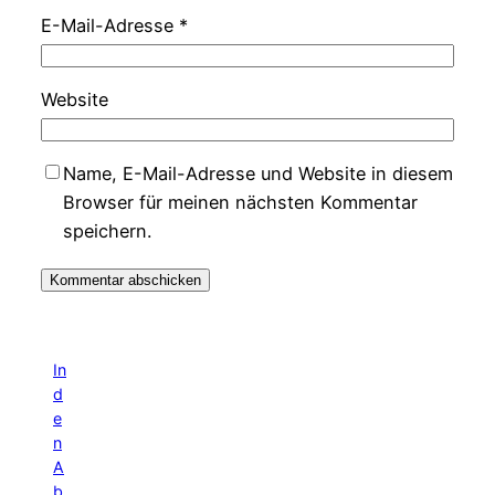
E-Mail-Adresse
*
Website
Name, E-Mail-Adresse und Website in diesem
Browser für meinen nächsten Kommentar
speichern.
In
d
e
n
A
b