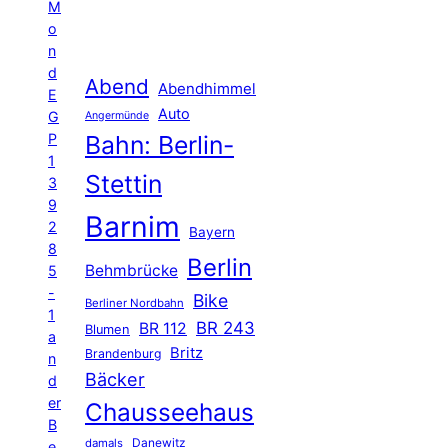
M
o
n
d
Abend
Abendhimmel
E
Auto
G
Angermünde
P
Bahn: Berlin-
1
Stettin
3
9
Barnim
2
Bayern
8
Berlin
Behmbrücke
5
-
Bike
Berliner Nordbahn
1
BR 243
BR 112
Blumen
a
Britz
Brandenburg
n
Bäcker
d
er
Chausseehaus
B
Danewitz
damals
e