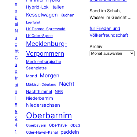
Hybrid
e
Hybrid-Lok
Italien
n
Sand im Schuh,
Kesselwagen
Kuchen
b
Wasser im Gesicht …
Leerfahrt
ei
für Frieden und
LK Dahme-Spreewald
N
Völkerfreundschaft
LK Oder-Spree
a
Mecklenburg-
c
Archiv
ht
Vorpommern
C
Mecklenburgische
a
Seenplatte
p
Morgen
Mond
tr
Nacht
ai
Märkisch Oderland
n
Nachthimmel
NEB
1
Niederbarnim
8
Niedersachsen
5
Oberbarnim
5
4
Oberhavel
Oberbayern
ODEG
1
paddeln
Oder-Havel-Kanal