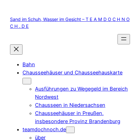
Zum
Inhalt
Sand im Schuh, Wasser im Gesicht – T E A M D O C H N O
springen
C H . D E
Bahn
Chausseehäuser und Chausseehauskarte
Ausführungen zu Wegegeld im Bereich
Nordwest
Chausseen in Niedersachsen
Chausseehäuser in Preußen,
insbesondere Provinz Brandenburg
teamdochnoch.de
über