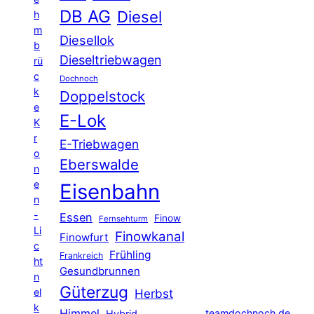
DB AG
Diesel
h
m
Diesellok
b
Dieseltriebwagen
rü
c
Dochnoch
k
Doppelstock
e
E-Lok
K
r
E-Triebwagen
o
Eberswalde
n
e
Eisenbahn
n
-
Essen
Finow
Fernsehturm
Li
Finowkanal
Finowfurt
c
Frühling
Frankreich
ht
Gesundbrunnen
n
Güterzug
el
Herbst
k
Himmel
teamdochnoch.de