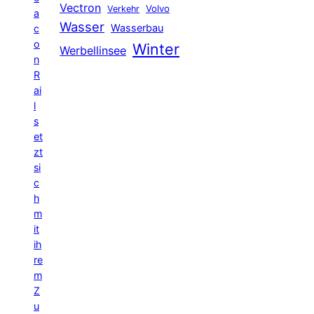
Vectron
Volvo
Verkehr
a
Wasser
Wasserbau
c
o
Winter
Werbellinsee
n
R
ai
l
s
et
zt
si
c
h
m
it
ih
re
m
Z
u