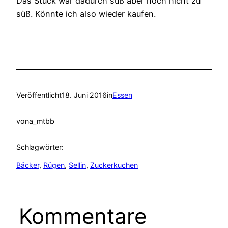
Das Stück war dadurch süß aber noch nicht zu
süß. Könnte ich also wieder kaufen.
Veröffentlicht
18. Juni 2016
in
Essen
von
a_mtbb
Schlagwörter:
Bäcker
, 
Rügen
, 
Sellin
, 
Zuckerkuchen
Kommentare