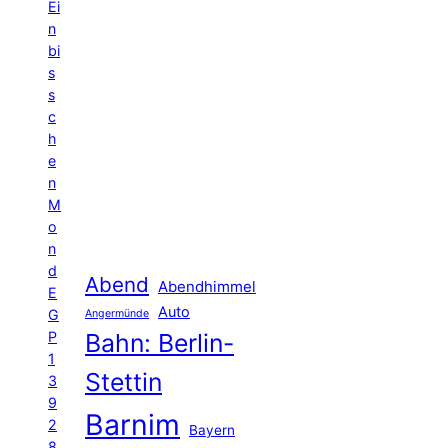
Ei
n
bi
s
s
c
h
e
n
M
o
n
d
Abend
Abendhimmel
E
Auto
G
Angermünde
P
Bahn: Berlin-
1
Stettin
3
9
Barnim
2
Bayern
8