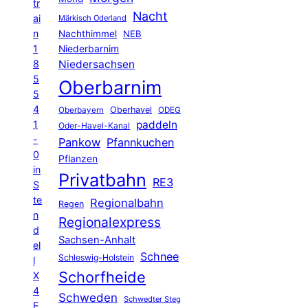
tr
Nacht
ai
Märkisch Oderland
n
Nachthimmel
NEB
1
Niederbarnim
8
Niedersachsen
5
Oberbarnim
5
4
Oberhavel
Oberbayern
ODEG
1
paddeln
Oder-Havel-Kanal
-
Pankow
Pfannkuchen
0
Pflanzen
in
Privatbahn
RE3
S
te
Regionalbahn
Regen
n
Regionalexpress
d
Sachsen-Anhalt
el
Schnee
Schleswig-Holstein
l
Schorfheide
X
4
Schweden
Schwedter Steg
E