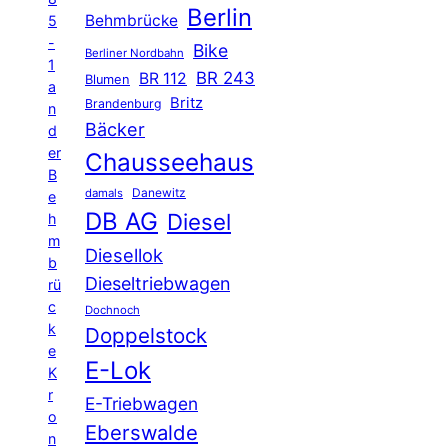
Berlin
Behmbrücke
5
-
Bike
Berliner Nordbahn
1
BR 243
BR 112
Blumen
a
Britz
Brandenburg
n
Bäcker
d
er
Chausseehaus
B
Danewitz
damals
e
DB AG
Diesel
h
m
Diesellok
b
Dieseltriebwagen
rü
c
Dochnoch
k
Doppelstock
e
E-Lok
K
r
E-Triebwagen
o
Eberswalde
n