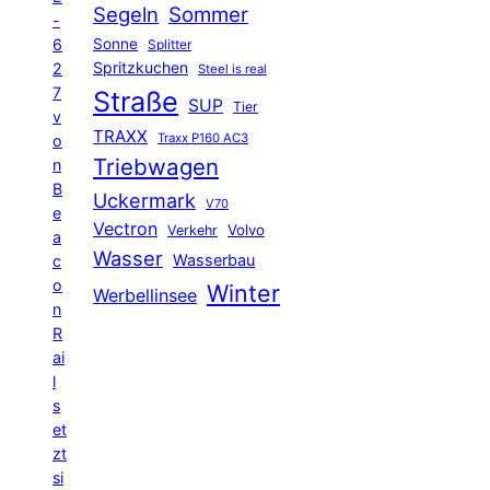
Segeln
Sommer
-
6
Sonne
Splitter
Spritzkuchen
2
Steel is real
7
Straße
SUP
Tier
v
TRAXX
Traxx P160 AC3
o
Triebwagen
n
B
Uckermark
V70
e
Vectron
Volvo
Verkehr
a
Wasser
Wasserbau
c
o
Winter
Werbellinsee
n
R
ai
l
s
et
zt
si