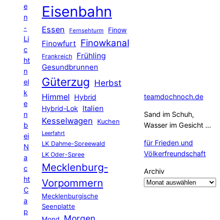
e
Eisenbahn
n
-
Essen
Finow
Fernsehturm
Li
Finowkanal
Finowfurt
c
Frühling
Frankreich
ht
Gesundbrunnen
n
Güterzug
el
Herbst
k
Himmel
teamdochnoch.de
Hybrid
e
Hybrid-Lok
Italien
n
Sand im Schuh,
Kesselwagen
Kuchen
b
Wasser im Gesicht …
Leerfahrt
ei
für Frieden und
LK Dahme-Spreewald
N
Völkerfreundschaft
LK Oder-Spree
a
Mecklenburg-
c
Archiv
ht
Vorpommern
C
Mecklenburgische
a
Seenplatte
p
Morgen
Mond