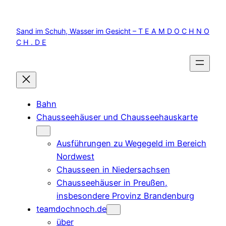
Zum
Inhalt
Sand im Schuh, Wasser im Gesicht – T E A M D O C H N O
springen
C H . D E
Bahn
Chausseehäuser und Chausseehauskarte
Ausführungen zu Wegegeld im Bereich
Nordwest
Chausseen in Niedersachsen
Chausseehäuser in Preußen,
insbesondere Provinz Brandenburg
teamdochnoch.de
über