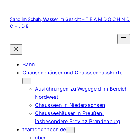
Zum
Inhalt
Sand im Schuh, Wasser im Gesicht – T E A M D O C H N O
springen
C H . D E
Bahn
Chausseehäuser und Chausseehauskarte
Ausführungen zu Wegegeld im Bereich
Nordwest
Chausseen in Niedersachsen
Chausseehäuser in Preußen,
insbesondere Provinz Brandenburg
teamdochnoch.de
über