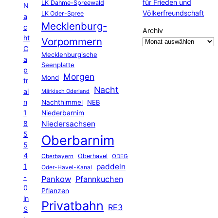
für Frieden und
LK Dahme-Spreewald
N
Völkerfreundschaft
LK Oder-Spree
a
Mecklenburg-
c
Archiv
ht
Vorpommern
C
Mecklenburgische
a
Seenplatte
p
Morgen
Mond
tr
Nacht
ai
Märkisch Oderland
n
Nachthimmel
NEB
1
Niederbarnim
8
Niedersachsen
5
Oberbarnim
5
4
Oberhavel
Oberbayern
ODEG
1
paddeln
Oder-Havel-Kanal
-
Pankow
Pfannkuchen
0
Pflanzen
in
Privatbahn
RE3
S