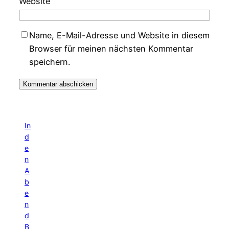
Website
Name, E-Mail-Adresse und Website in diesem
Browser für meinen nächsten Kommentar
speichern.
In
d
e
n
A
b
e
n
d
B