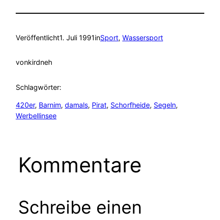
Veröffentlicht
1. Juli 1991
in
Sport
, 
Wassersport
von
kirdneh
Schlagwörter:
420er
, 
Barnim
, 
damals
, 
Pirat
, 
Schorfheide
, 
Segeln
, 
Werbellinsee
Kommentare
Schreibe einen