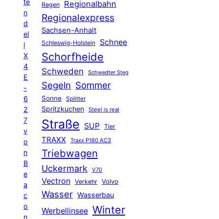
te
Regionalbahn
Regen
n
Regionalexpress
d
Sachsen-Anhalt
el
Schnee
Schleswig-Holstein
l
Schorfheide
X
4
Schweden
Schwedter Steg
E
Segeln
Sommer
-
6
Sonne
Splitter
Spritzkuchen
2
Steel is real
7
Straße
SUP
Tier
v
TRAXX
Traxx P160 AC3
o
Triebwagen
n
B
Uckermark
V70
e
Vectron
Volvo
Verkehr
a
Wasser
Wasserbau
c
o
Winter
Werbellinsee
n