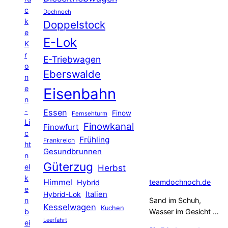
c
Dochnoch
k
Doppelstock
e
E-Lok
K
r
E-Triebwagen
o
Eberswalde
n
e
Eisenbahn
n
-
Essen
Finow
Fernsehturm
Li
Finowkanal
Finowfurt
c
Frühling
Frankreich
ht
Gesundbrunnen
n
Güterzug
el
Herbst
k
Himmel
teamdochnoch.de
Hybrid
e
Hybrid-Lok
Italien
n
Sand im Schuh,
Kesselwagen
Kuchen
b
Wasser im Gesicht …
Leerfahrt
ei