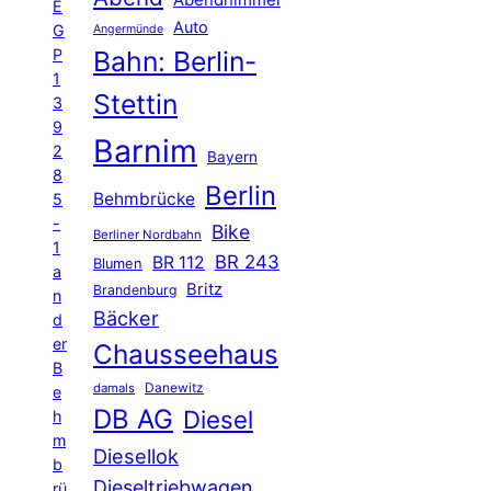
Abendhimmel
E
Auto
G
Angermünde
P
Bahn: Berlin-
1
Stettin
3
9
Barnim
2
Bayern
8
Berlin
Behmbrücke
5
-
Bike
Berliner Nordbahn
1
BR 243
BR 112
Blumen
a
Britz
Brandenburg
n
Bäcker
d
er
Chausseehaus
B
Danewitz
damals
e
DB AG
Diesel
h
m
Diesellok
b
Dieseltriebwagen
rü