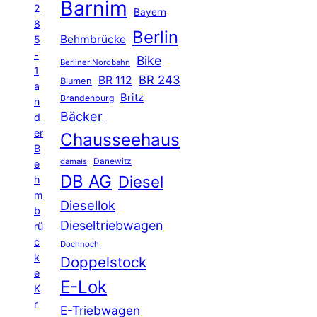
Barnim
2
Bayern
8
Berlin
Behmbrücke
5
-
Bike
Berliner Nordbahn
1
BR 243
BR 112
Blumen
a
Britz
Brandenburg
n
Bäcker
d
er
Chausseehaus
B
Danewitz
damals
e
DB AG
Diesel
h
m
Diesellok
b
Dieseltriebwagen
rü
c
Dochnoch
k
Doppelstock
e
E-Lok
K
r
E-Triebwagen