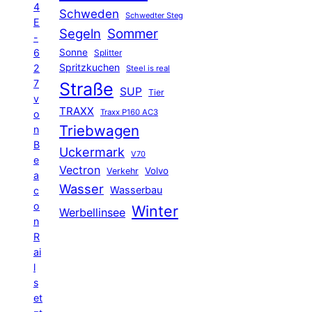
4
Schweden
Schwedter Steg
E
Segeln
Sommer
-
6
Sonne
Splitter
Spritzkuchen
2
Steel is real
7
Straße
SUP
Tier
v
TRAXX
Traxx P160 AC3
o
Triebwagen
n
B
Uckermark
V70
e
Vectron
Volvo
Verkehr
a
Wasser
Wasserbau
c
o
Winter
Werbellinsee
n
R
ai
l
s
et