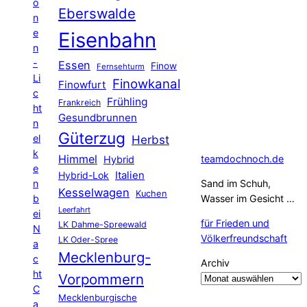
o
Eberswalde
n
e
Eisenbahn
n
-
Essen
Finow
Fernsehturm
Li
Finowkanal
Finowfurt
c
Frühling
Frankreich
ht
Gesundbrunnen
n
Güterzug
el
Herbst
k
Himmel
teamdochnoch.de
Hybrid
e
Hybrid-Lok
Italien
n
Sand im Schuh,
Kesselwagen
Kuchen
b
Wasser im Gesicht …
Leerfahrt
ei
für Frieden und
LK Dahme-Spreewald
N
Völkerfreundschaft
LK Oder-Spree
a
Mecklenburg-
c
Archiv
ht
Vorpommern
C
Mecklenburgische
a