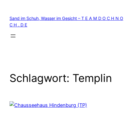
Zum
Inhalt
Sand im Schuh, Wasser im Gesicht – T E A M D O C H N O
springen
C H . D E
Schlagwort:
Templin