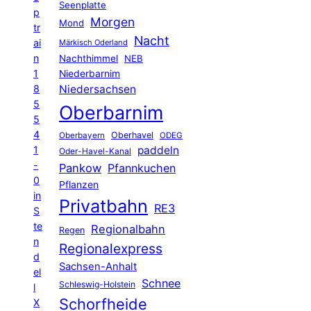
Seenplatte
p
Morgen
Mond
tr
Nacht
ai
Märkisch Oderland
n
Nachthimmel
NEB
1
Niederbarnim
8
Niedersachsen
5
Oberbarnim
5
4
Oberhavel
Oberbayern
ODEG
1
paddeln
Oder-Havel-Kanal
-
Pankow
Pfannkuchen
0
Pflanzen
in
Privatbahn
RE3
S
te
Regionalbahn
Regen
n
Regionalexpress
d
Sachsen-Anhalt
el
Schnee
Schleswig-Holstein
l
Schorfheide
X