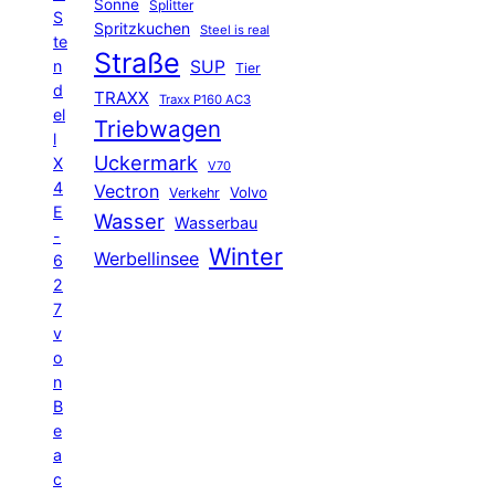
Sonne
Splitter
S
Spritzkuchen
Steel is real
te
Straße
n
SUP
Tier
d
TRAXX
Traxx P160 AC3
el
Triebwagen
l
Uckermark
X
V70
4
Vectron
Volvo
Verkehr
E
Wasser
Wasserbau
-
Winter
Werbellinsee
6
2
7
v
o
n
B
e
a
c