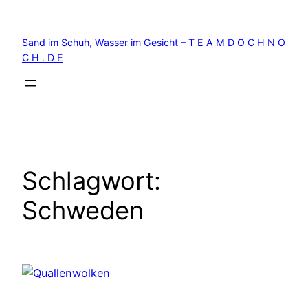
Zum
Inhalt
Sand im Schuh, Wasser im Gesicht – T E A M D O C H N O
springen
C H . D E
Schlagwort:
Schweden