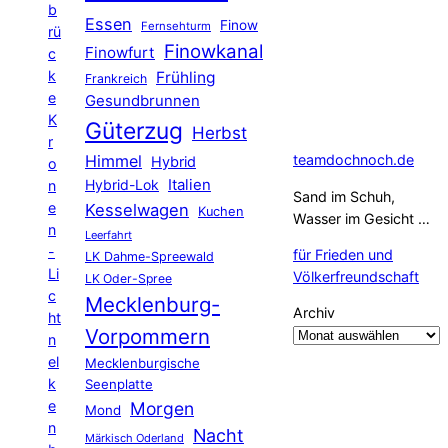
b
Essen
Finow
Fernsehturm
rü
Finowkanal
Finowfurt
c
k
Frühling
Frankreich
e
Gesundbrunnen
K
Güterzug
Herbst
r
Himmel
teamdochnoch.de
Hybrid
o
Hybrid-Lok
Italien
n
Sand im Schuh,
e
Kesselwagen
Kuchen
Wasser im Gesicht …
n
Leerfahrt
-
für Frieden und
LK Dahme-Spreewald
Li
Völkerfreundschaft
LK Oder-Spree
c
Mecklenburg-
Archiv
ht
Vorpommern
n
el
Mecklenburgische
k
Seenplatte
e
Morgen
Mond
n
Nacht
Märkisch Oderland