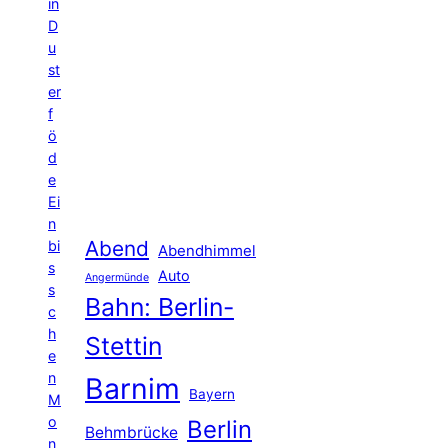
in
D
u
st
er
f
ö
d
e
Ei
n
Abend
bi
Abendhimmel
s
Auto
Angermünde
s
Bahn: Berlin-
c
h
Stettin
e
n
Barnim
Bayern
M
o
Berlin
Behmbrücke
n