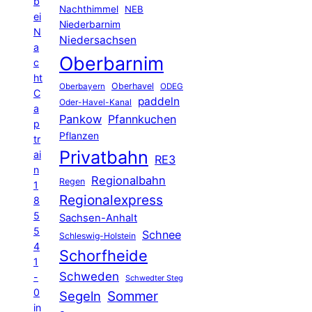
b
Nachthimmel
NEB
ei
Niederbarnim
N
Niedersachsen
a
Oberbarnim
c
ht
Oberhavel
Oberbayern
ODEG
C
paddeln
Oder-Havel-Kanal
a
Pankow
Pfannkuchen
p
Pflanzen
tr
Privatbahn
ai
RE3
n
Regionalbahn
Regen
1
Regionalexpress
8
5
Sachsen-Anhalt
5
Schnee
Schleswig-Holstein
4
Schorfheide
1
Schweden
-
Schwedter Steg
0
Segeln
Sommer
in