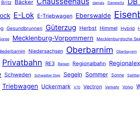
Chausseehaus
DB
Bäcker
Britz
Danewitz
damals
Eisen
E-Lok
ock
Eberswalde
E-Triebwagen
Güterzug
Herbst
Himmel
ng
Gesundbrunnen
Hybrid
Mecklenburg-Vorpommern
Mecklenburgische See
Spree
Oberbarnim
Niedersachsen
iederbarnim
Oberbayern
Privatbahn
Regionalex
RE3
Regionalbahn
Regen
e
Segeln
Sommer
Schweden
Sonne
Splitter
Schwedter Steg
Triebwagen
Uckermark
W
Vectron
Volvo
Verkehr
V70