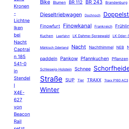
Bike
BR 243
BR 112
Blumen
Brandenburg
Kronen
-
Doppelst
Dieseltriebwagen
Dochnoch
Lichtne
Finowkanal
Finowfurt
Frühli
Frankreich
lken
bei
Kuchen
LK Dahme-Spreewald
LK Oder-
Leerfahrt
Nacht
Nacht
Nachthimmel
NEB
N
Märkisch Oderland
Captrai
n 185
Pankow
Pfannkuchen
paddeln
Pflanzen
541-0
Schorfheid
Schnee
Schleswig-Holstein
in
Straße
Stendel
SUP
TRAXX
Tier
Traxx P160 AC3
l
Winter
X4E-
627
von
Beacon
Rail
setzt