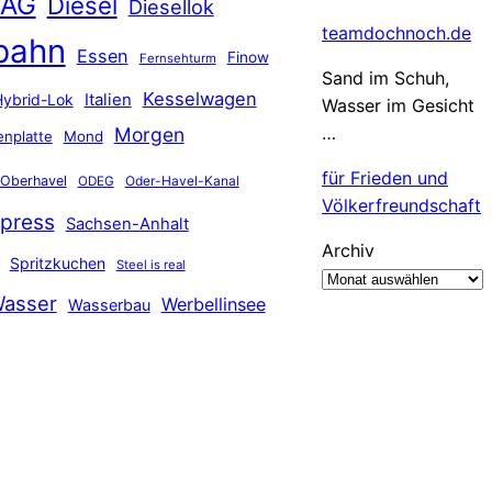
 AG
Diesel
Diesellok
teamdochnoch.de
bahn
Essen
Finow
Fernsehturm
Sand im Schuh,
Kesselwagen
Hybrid-Lok
Italien
Wasser im Gesicht
…
Morgen
nplatte
Mond
für Frieden und
Oberhavel
Oder-Havel-Kanal
ODEG
Völkerfreundschaft
press
Sachsen-Anhalt
Archiv
Spritzkuchen
Steel is real
asser
Werbellinsee
Wasserbau