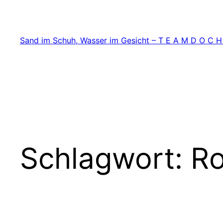
Zum
Inhalt
springen
Sand im Schuh, Wasser im Gesicht – T E A M D O C H
Schlagwort:
Ro