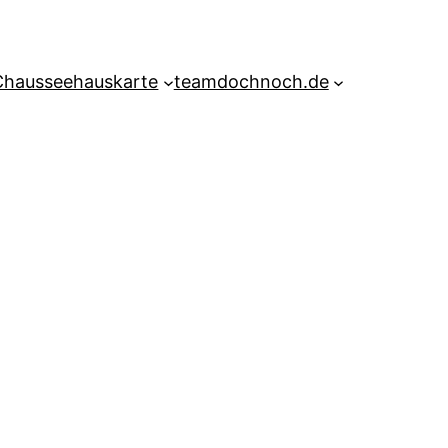
Chausseehauskarte
teamdochnoch.de