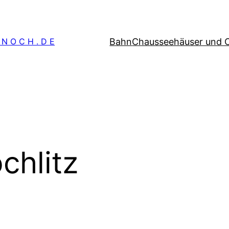
Bahn
Chausseehäuser und 
 N O C H . D E
chlitz