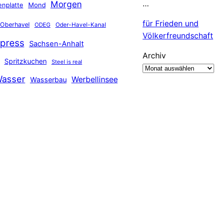
…
Morgen
nplatte
Mond
für Frieden und
Oberhavel
Oder-Havel-Kanal
ODEG
Völkerfreundschaft
press
Sachsen-Anhalt
Archiv
Spritzkuchen
Steel is real
asser
Werbellinsee
Wasserbau