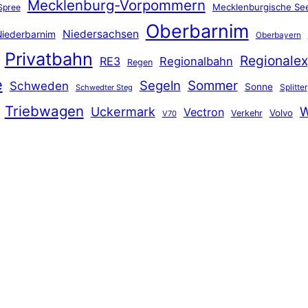
Mecklenburg-Vorpommern
Mecklenburgische See
Spree
Oberbarnim
Niedersachsen
iederbarnim
Oberbayern
Privatbahn
Regionalex
RE3
Regionalbahn
Regen
e
Segeln
Sommer
Schweden
Sonne
Splitter
Schwedter Steg
Triebwagen
Uckermark
W
Vectron
Volvo
Verkehr
V70