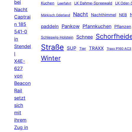
bei
Kuchen
LK Dahme-Spreewald
LK Oder-
Leerfahrt
Nacht
Nacht
Nachthimmel
NEB
N
Märkisch Oderland
Captrai
n 185
Pankow
Pfannkuchen
paddeln
Pflanzen
541-0
Schorfheid
Schnee
Schleswig-Holstein
in
Straße
Stendel
SUP
TRAXX
Tier
Traxx P160 AC3
l
Winter
X4E-
627
von
Beacon
Rail
setzt
sich
mit
ihrem
Zug in