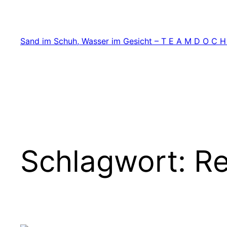
Zum
Inhalt
springen
Sand im Schuh, Wasser im Gesicht – T E A M D O C H
Schlagwort:
Re