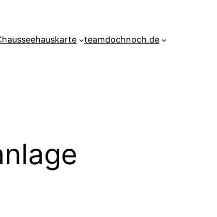
Chausseehauskarte
teamdochnoch.de
anlage