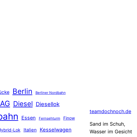
Berlin
ücke
Berliner Nordbahn
 AG
Diesel
Diesellok
teamdochnoch.de
bahn
Essen
Finow
Fernsehturm
Sand im Schuh,
Kesselwagen
Hybrid-Lok
Italien
Wasser im Gesicht