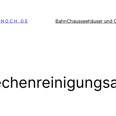
Bahn
Chausseehäuser und 
 N O C H . D E
chenreinigungs