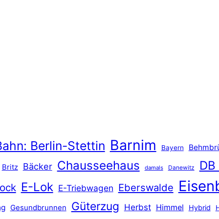
Barnim
ahn: Berlin-Stettin
Behmbr
Bayern
Chausseehaus
DB
Bäcker
Britz
Danewitz
damals
Eisen
E-Lok
ock
Eberswalde
E-Triebwagen
Güterzug
Herbst
Himmel
ng
Gesundbrunnen
Hybrid