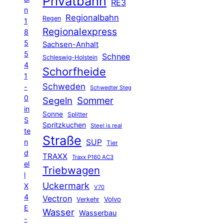
Privatbahn
RE3
n
Regionalbahn
Regen
1
Regionalexpress
8
5
Sachsen-Anhalt
5
Schnee
Schleswig-Holstein
4
Schorfheide
1
Schweden
-
Schwedter Steg
0
Segeln
Sommer
in
Sonne
Splitter
S
Spritzkuchen
Steel is real
te
Straße
n
SUP
Tier
d
TRAXX
Traxx P160 AC3
el
Triebwagen
l
Uckermark
X
V70
4
Vectron
Volvo
Verkehr
E
Wasser
Wasserbau
-