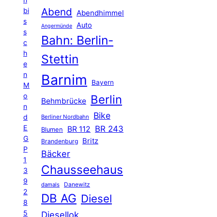
Abend
bi
Abendhimmel
s
Auto
Angermünde
s
Bahn: Berlin-
c
h
Stettin
e
n
Barnim
Bayern
M
o
Berlin
Behmbrücke
n
Bike
d
Berliner Nordbahn
E
BR 243
BR 112
Blumen
G
Britz
Brandenburg
P
Bäcker
1
Chausseehaus
3
9
Danewitz
damals
2
DB AG
Diesel
8
5
Diesellok