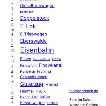
-
Dieseltriebwagen
1
Dochnoch
a
Doppelstock
n
d
E-Lok
er
E-Triebwagen
B
e
Eberswalde
h
Eisenbahn
m
b
Essen
Finow
Fernsehturm
rü
Finowkanal
Finowfurt
c
k
Frühling
Frankreich
e
Gesundbrunnen
K
Güterzug
Herbst
r
Himmel
teamdochnoch.de
Hybrid
o
Hybrid-Lok
Italien
n
Sand im Schuh,
e
Kesselwagen
Kuchen
Wasser im Gesicht …