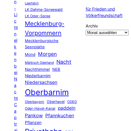
n
Leerfahrt
-
für Frieden und
LK Dahme-Spreewald
Li
Völkerfreundschaft
LK Oder-Spree
c
Mecklenburg-
Archiv
ht
Vorpommern
n
el
Mecklenburgische
k
Seenplatte
e
Morgen
Mond
n
Nacht
Märkisch Oderland
b
Nachthimmel
NEB
ei
Niederbarnim
N
Niedersachsen
a
Oberbarnim
c
ht
Oberhavel
Oberbayern
ODEG
C
paddeln
Oder-Havel-Kanal
a
Pankow
Pfannkuchen
p
Pflanzen
tr
ai