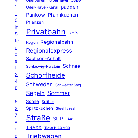
Oberhavel
Oberbayern
ODEG
1
paddeln
Oder-Havel-Kanal
-
Pankow
Pfannkuchen
0
Pflanzen
in
Privatbahn
RE3
S
te
Regionalbahn
Regen
n
Regionalexpress
d
Sachsen-Anhalt
el
Schnee
Schleswig-Holstein
l
Schorfheide
X
4
Schweden
Schwedter Steg
E
Segeln
Sommer
-
6
Sonne
Splitter
Spritzkuchen
2
Steel is real
7
Straße
SUP
Tier
v
TRAXX
Traxx P160 AC3
o
Triebwagen
n