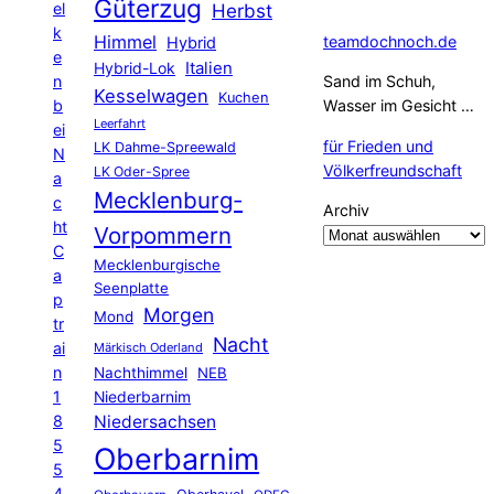
Güterzug
el
Herbst
k
Himmel
teamdochnoch.de
Hybrid
e
Hybrid-Lok
Italien
n
Sand im Schuh,
Kesselwagen
Kuchen
b
Wasser im Gesicht …
Leerfahrt
ei
für Frieden und
LK Dahme-Spreewald
N
Völkerfreundschaft
LK Oder-Spree
a
Mecklenburg-
c
Archiv
ht
Vorpommern
C
Mecklenburgische
a
Seenplatte
p
Morgen
Mond
tr
Nacht
ai
Märkisch Oderland
n
Nachthimmel
NEB
1
Niederbarnim
8
Niedersachsen
5
Oberbarnim
5
4