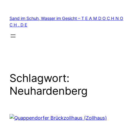
Zum
Inhalt
Sand im Schuh, Wasser im Gesicht – T E A M D O C H N O
springen
C H . D E
Schlagwort:
Neuhardenberg