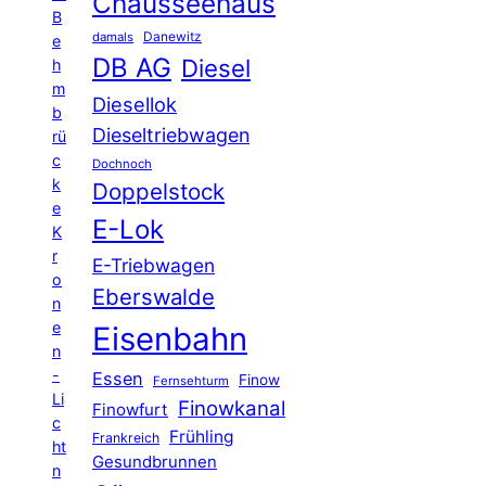
Chausseehaus
B
Danewitz
damals
e
DB AG
Diesel
h
m
Diesellok
b
Dieseltriebwagen
rü
c
Dochnoch
k
Doppelstock
e
E-Lok
K
r
E-Triebwagen
o
Eberswalde
n
e
Eisenbahn
n
-
Essen
Finow
Fernsehturm
Li
Finowkanal
Finowfurt
c
Frühling
Frankreich
ht
Gesundbrunnen
n