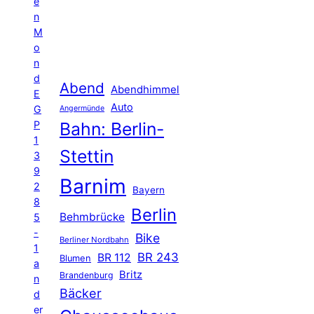
e
n
M
o
n
d
Abend
Abendhimmel
E
Auto
G
Angermünde
P
Bahn: Berlin-
1
Stettin
3
9
Barnim
2
Bayern
8
Berlin
Behmbrücke
5
-
Bike
Berliner Nordbahn
1
BR 243
BR 112
Blumen
a
Britz
Brandenburg
n
Bäcker
d
er