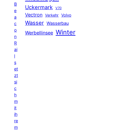
B
Uckermark
V70
e
Vectron
Volvo
Verkehr
a
Wasser
Wasserbau
c
o
Winter
Werbellinsee
n
R
ai
l
s
et
zt
si
c
h
m
it
ih
re
m