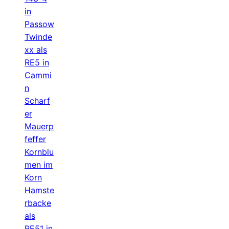
in
Passow
Twinde
xx als
RE5 in
Cammi
n
Scharf
er
Mauerp
feffer
Kornblu
men im
Korn
Hamste
rbacke
als
RE51 in