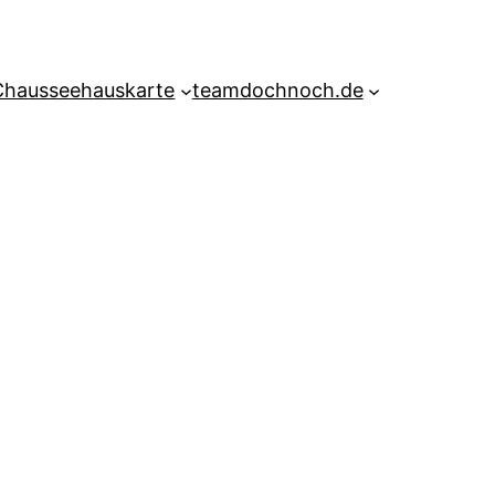
Chausseehauskarte
teamdochnoch.de