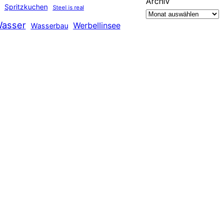
Archiv
Spritzkuchen
Steel is real
asser
Werbellinsee
Wasserbau