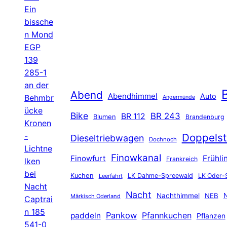
Ein
bissche
n Mond
EGP
139
285-1
an der
B
Abend
Abendhimmel
Auto
Behmbr
Angermünde
ücke
Bike
BR 243
BR 112
Blumen
Brandenburg
Kronen
-
Doppelst
Dieseltriebwagen
Dochnoch
Lichtne
Finowkanal
Finowfurt
Frühli
Frankreich
lken
bei
Kuchen
LK Dahme-Spreewald
LK Oder-
Leerfahrt
Nacht
Nacht
Nachthimmel
NEB
N
Märkisch Oderland
Captrai
n 185
Pankow
Pfannkuchen
paddeln
Pflanzen
541-0