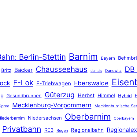
Barnim
ahn: Berlin-Stettin
Behmbr
Bayern
Chausseehaus
DB
Bäcker
Britz
Danewitz
damals
Eisen
E-Lok
ock
Eberswalde
E-Triebwagen
Güterzug
Herbst
Himmel
ng
Gesundbrunnen
Hybrid
Mecklenburg-Vorpommern
Mecklenburgische See
Spree
Oberbarnim
Niedersachsen
iederbarnim
Oberbayern
Privatbahn
Regionalex
RE3
Regionalbahn
Regen