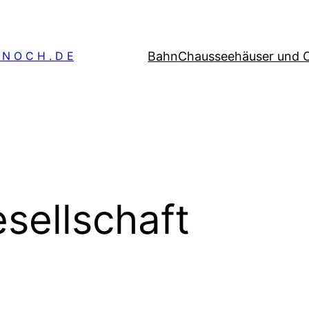
Bahn
Chausseehäuser und 
 N O C H . D E
sellschaft