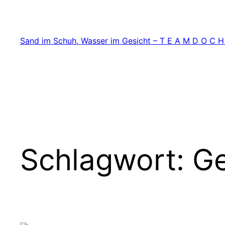
Zum
Inhalt
springen
Sand im Schuh, Wasser im Gesicht – T E A M D O C H
Schlagwort:
Ge