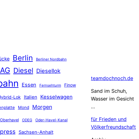
Berlin
ücke
Berliner Nordbahn
 AG
Diesel
Diesellok
teamdochnoch.de
bahn
Essen
Finow
Fernsehturm
Sand im Schuh,
Kesselwagen
Hybrid-Lok
Italien
Wasser im Gesicht
…
Morgen
nplatte
Mond
für Frieden und
Oberhavel
Oder-Havel-Kanal
ODEG
Völkerfreundschaft
press
Sachsen-Anhalt