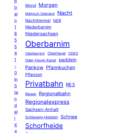
p
Morgen
Mond
tr
Nacht
ai
Märkisch Oderland
n
Nachthimmel
NEB
1
Niederbarnim
8
Niedersachsen
5
Oberbarnim
5
4
Oberhavel
Oberbayern
ODEG
1
paddeln
Oder-Havel-Kanal
-
Pankow
Pfannkuchen
0
Pflanzen
in
Privatbahn
RE3
S
te
Regionalbahn
Regen
n
Regionalexpress
d
Sachsen-Anhalt
el
Schnee
Schleswig-Holstein
l
Schorfheide
X
4