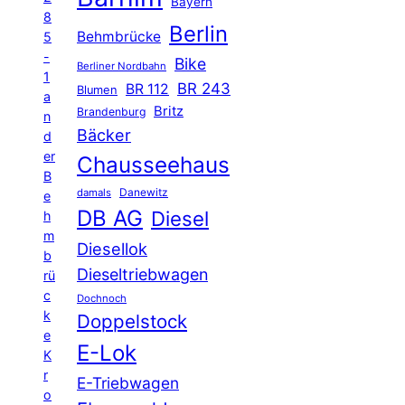
Bayern
8
Berlin
Behmbrücke
5
-
Bike
Berliner Nordbahn
1
BR 243
BR 112
Blumen
a
Britz
Brandenburg
n
Bäcker
d
er
Chausseehaus
B
Danewitz
damals
e
DB AG
Diesel
h
m
Diesellok
b
Dieseltriebwagen
rü
c
Dochnoch
k
Doppelstock
e
E-Lok
K
r
E-Triebwagen
o