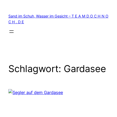
Zum
Inhalt
Sand im Schuh, Wasser im Gesicht – T E A M D O C H N O
springen
C H . D E
Schlagwort:
Gardasee