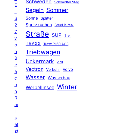
Schweden
Schwedter Steg
E
Segeln
Sommer
-
6
Sonne
Splitter
Spritzkuchen
2
Steel is real
7
Straße
SUP
Tier
v
TRAXX
Traxx P160 AC3
o
Triebwagen
n
B
Uckermark
V70
e
Vectron
Volvo
Verkehr
a
Wasser
Wasserbau
c
o
Winter
Werbellinsee
n
R
ai
l
s
et
zt