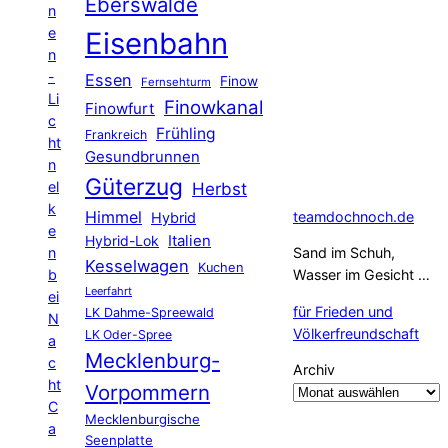
Eberswalde
n
e
Eisenbahn
n
-
Essen
Finow
Fernsehturm
Li
Finowkanal
Finowfurt
c
Frühling
Frankreich
ht
Gesundbrunnen
n
Güterzug
el
Herbst
k
Himmel
teamdochnoch.de
Hybrid
e
Hybrid-Lok
Italien
n
Sand im Schuh,
Kesselwagen
Kuchen
b
Wasser im Gesicht …
Leerfahrt
ei
für Frieden und
LK Dahme-Spreewald
N
Völkerfreundschaft
LK Oder-Spree
a
Mecklenburg-
c
Archiv
ht
Vorpommern
C
Mecklenburgische
a
Seenplatte