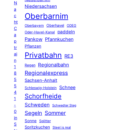
N
Niedersachsen
a
Oberbarnim
c
ht
Oberhavel
Oberbayern
ODEG
C
paddeln
Oder-Havel-Kanal
a
Pankow
Pfannkuchen
p
Pflanzen
tr
Privatbahn
ai
RE3
n
Regionalbahn
Regen
1
Regionalexpress
8
5
Sachsen-Anhalt
5
Schnee
Schleswig-Holstein
4
Schorfheide
1
Schweden
-
Schwedter Steg
0
Segeln
Sommer
in
Sonne
Splitter
S
Spritzkuchen
Steel is real