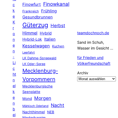
Finowkanal
Finowfurt
c
k
Frühling
Frankreich
e
Gesundbrunnen
K
Güterzug
Herbst
r
Himmel
teamdochnoch.de
Hybrid
o
Hybrid-Lok
Italien
n
Sand im Schuh,
e
Kesselwagen
Kuchen
Wasser im Gesicht …
n
Leerfahrt
-
für Frieden und
LK Dahme-Spreewald
Li
Völkerfreundschaft
LK Oder-Spree
c
Mecklenburg-
Archiv
ht
Vorpommern
n
el
Mecklenburgische
k
Seenplatte
e
Morgen
Mond
n
Nacht
Märkisch Oderland
b
Nachthimmel
NEB
ei
Niederbarnim