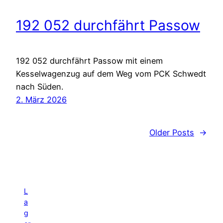
192 052 durchfährt Passow
192 052 durchfährt Passow mit einem
Kesselwagenzug auf dem Weg vom PCK Schwedt
nach Süden.
2. März 2026
Older Posts
→
L
a
g