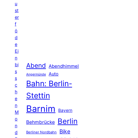
u
st
er
f
ö
d
e
Ei
n
Abend
bi
Abendhimmel
s
Auto
Angermünde
s
Bahn: Berlin-
c
h
Stettin
e
n
Barnim
Bayern
M
o
Berlin
Behmbrücke
n
Bike
d
Berliner Nordbahn