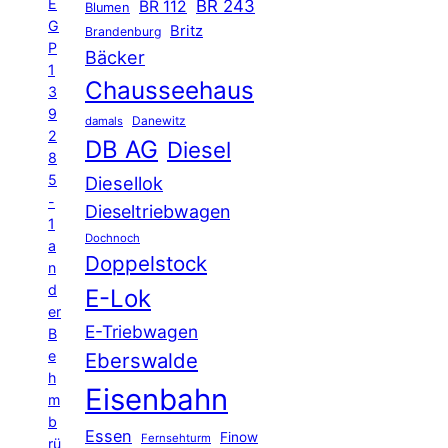
E
BR 243
BR 112
Blumen
G
Britz
Brandenburg
P
Bäcker
1
Chausseehaus
3
9
Danewitz
damals
2
DB AG
Diesel
8
5
Diesellok
-
Dieseltriebwagen
1
Dochnoch
a
Doppelstock
n
d
E-Lok
er
E-Triebwagen
B
e
Eberswalde
h
Eisenbahn
m
b
Essen
Finow
Fernsehturm
rü