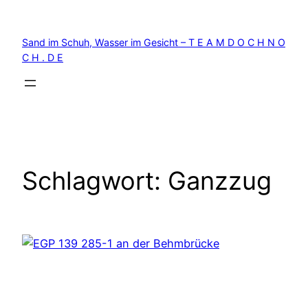
Zum
Inhalt
Sand im Schuh, Wasser im Gesicht – T E A M D O C H N O
springen
C H . D E
Schlagwort:
Ganzzug