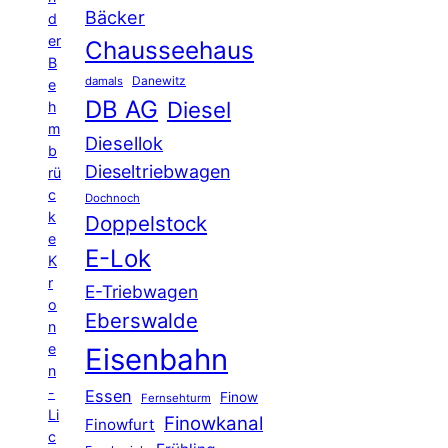
Bäcker
d
er
Chausseehaus
B
Danewitz
damals
e
DB AG
Diesel
h
m
Diesellok
b
Dieseltriebwagen
rü
c
Dochnoch
k
Doppelstock
e
E-Lok
K
r
E-Triebwagen
o
Eberswalde
n
e
Eisenbahn
n
-
Essen
Finow
Fernsehturm
Li
Finowkanal
Finowfurt
c