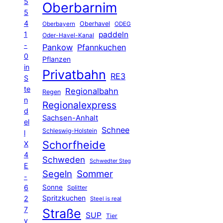
5
Oberbarnim
5
4
Oberhavel
Oberbayern
ODEG
1
paddeln
Oder-Havel-Kanal
-
Pankow
Pfannkuchen
0
Pflanzen
in
Privatbahn
RE3
S
te
Regionalbahn
Regen
n
Regionalexpress
d
Sachsen-Anhalt
el
Schnee
Schleswig-Holstein
l
Schorfheide
X
4
Schweden
Schwedter Steg
E
Segeln
Sommer
-
6
Sonne
Splitter
Spritzkuchen
2
Steel is real
7
Straße
SUP
Tier
v