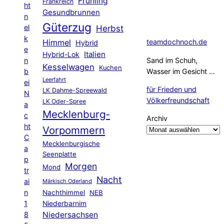
Frühling
Frankreich
ht
Gesundbrunnen
n
Güterzug
el
Herbst
k
Himmel
teamdochnoch.de
Hybrid
e
Hybrid-Lok
Italien
n
Sand im Schuh,
Kesselwagen
Kuchen
b
Wasser im Gesicht …
Leerfahrt
ei
für Frieden und
LK Dahme-Spreewald
N
Völkerfreundschaft
LK Oder-Spree
a
Mecklenburg-
c
Archiv
ht
Vorpommern
C
Mecklenburgische
a
Seenplatte
p
Morgen
Mond
tr
Nacht
ai
Märkisch Oderland
n
Nachthimmel
NEB
1
Niederbarnim
8
Niedersachsen