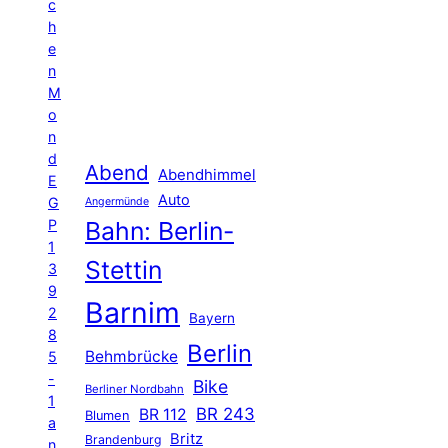
c
h
e
n
M
o
n
d
Abend
Abendhimmel
E
Auto
G
Angermünde
P
Bahn: Berlin-
1
Stettin
3
9
Barnim
2
Bayern
8
Berlin
Behmbrücke
5
-
Bike
Berliner Nordbahn
1
BR 243
BR 112
Blumen
a
Britz
Brandenburg
n