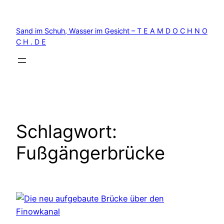
Zum
Inhalt
Sand im Schuh, Wasser im Gesicht – T E A M D O C H N O
springen
C H . D E
Schlagwort:
Fußgängerbrücke