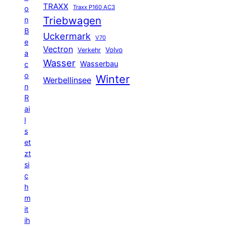
TRAXX
Traxx P160 AC3
o
Triebwagen
n
B
Uckermark
V70
e
Vectron
Volvo
Verkehr
a
Wasser
Wasserbau
c
o
Winter
Werbellinsee
n
R
ai
l
s
et
zt
si
c
h
m
it
ih