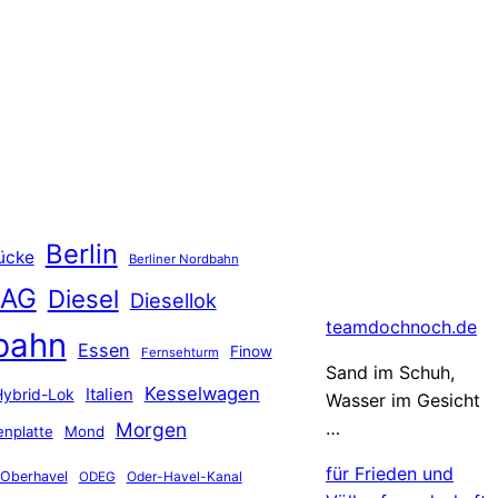
Berlin
ücke
Berliner Nordbahn
 AG
Diesel
Diesellok
teamdochnoch.de
bahn
Essen
Finow
Fernsehturm
Sand im Schuh,
Kesselwagen
Hybrid-Lok
Italien
Wasser im Gesicht
…
Morgen
nplatte
Mond
für Frieden und
Oberhavel
Oder-Havel-Kanal
ODEG