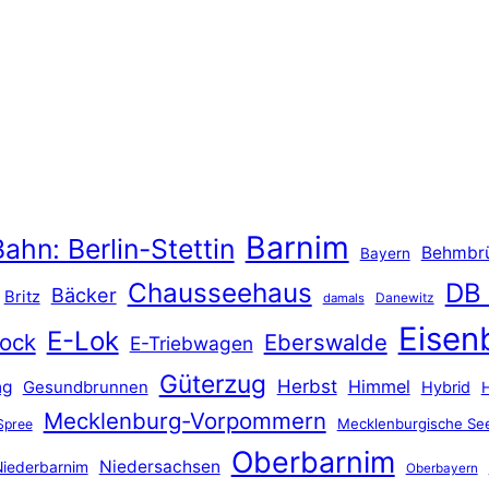
Barnim
ahn: Berlin-Stettin
Behmbr
Bayern
Chausseehaus
DB
Bäcker
Britz
Danewitz
damals
Eisen
E-Lok
ock
Eberswalde
E-Triebwagen
Güterzug
Herbst
Himmel
ng
Gesundbrunnen
Hybrid
Mecklenburg-Vorpommern
Mecklenburgische See
Spree
Oberbarnim
Niedersachsen
iederbarnim
Oberbayern