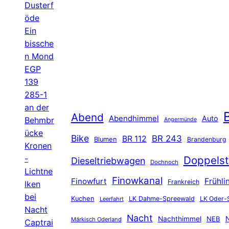
Dusterf
öde
Ein
bissche
n Mond
EGP
139
285-1
an der
B
Abend
Abendhimmel
Auto
Behmbr
Angermünde
ücke
Bike
BR 243
BR 112
Blumen
Brandenburg
Kronen
-
Doppelst
Dieseltriebwagen
Dochnoch
Lichtne
Finowkanal
Finowfurt
Frühli
Frankreich
lken
bei
Kuchen
LK Dahme-Spreewald
LK Oder-
Leerfahrt
Nacht
Nacht
Nachthimmel
NEB
N
Märkisch Oderland
Captrai