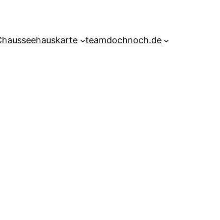
Chausseehauskarte
teamdochnoch.de