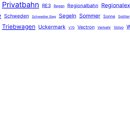
Privatbahn
Regionalex
RE3
Regionalbahn
Regen
e
Segeln
Sommer
Schweden
Sonne
Splitter
Schwedter Steg
Triebwagen
Uckermark
W
Vectron
Volvo
Verkehr
V70