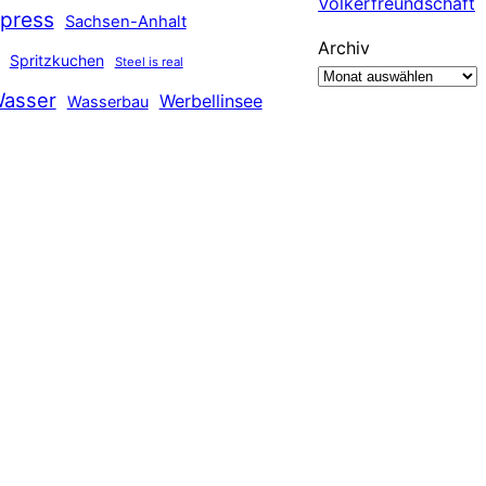
Völkerfreundschaft
press
Sachsen-Anhalt
Archiv
Spritzkuchen
Steel is real
asser
Werbellinsee
Wasserbau