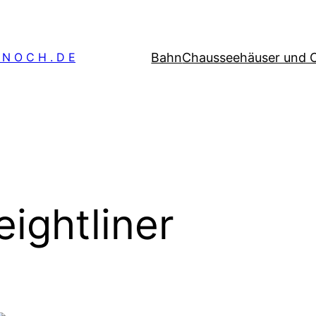
Bahn
Chausseehäuser und 
 N O C H . D E
eightliner