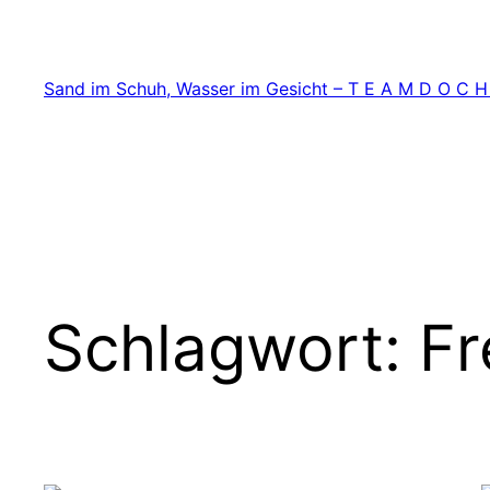
Zum
Inhalt
springen
Sand im Schuh, Wasser im Gesicht – T E A M D O C H
Schlagwort:
Fr