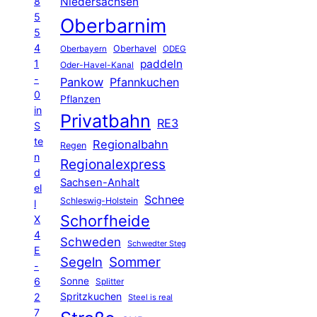
8
Niedersachsen
5
Oberbarnim
5
4
Oberhavel
Oberbayern
ODEG
1
paddeln
Oder-Havel-Kanal
-
Pankow
Pfannkuchen
0
Pflanzen
in
Privatbahn
RE3
S
te
Regionalbahn
Regen
n
Regionalexpress
d
Sachsen-Anhalt
el
Schnee
Schleswig-Holstein
l
Schorfheide
X
4
Schweden
Schwedter Steg
E
Segeln
Sommer
-
6
Sonne
Splitter
Spritzkuchen
2
Steel is real
7