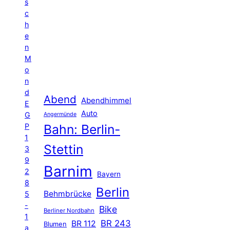
s
c
h
e
n
M
o
n
d
Abend
Abendhimmel
E
Auto
G
Angermünde
P
Bahn: Berlin-
1
Stettin
3
9
Barnim
2
Bayern
8
Berlin
Behmbrücke
5
-
Bike
Berliner Nordbahn
1
BR 243
BR 112
Blumen
a