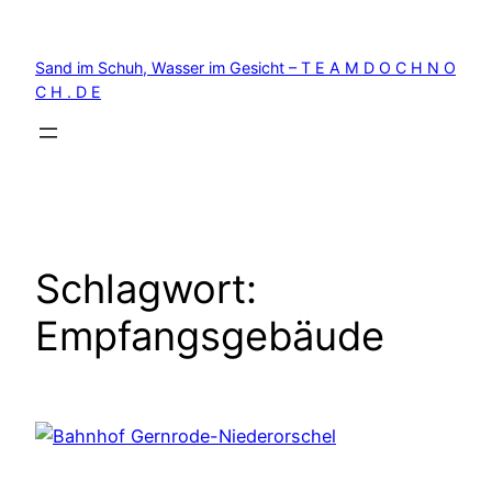
Zum
Inhalt
Sand im Schuh, Wasser im Gesicht – T E A M D O C H N O
springen
C H . D E
Schlagwort:
Empfangsgebäude