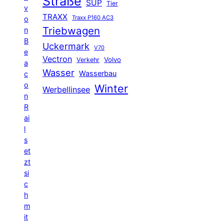
Straße
SUP
Tier
v
TRAXX
Traxx P160 AC3
o
Triebwagen
n
B
Uckermark
V70
e
Vectron
Volvo
Verkehr
a
Wasser
Wasserbau
c
o
Winter
Werbellinsee
n
R
ai
l
s
et
zt
si
c
h
m
it