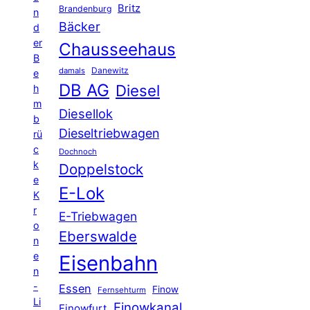
Britz
Brandenburg
n
Bäcker
d
er
Chausseehaus
B
Danewitz
damals
e
DB AG
Diesel
h
m
Diesellok
b
Dieseltriebwagen
rü
c
Dochnoch
k
Doppelstock
e
E-Lok
K
r
E-Triebwagen
o
Eberswalde
n
e
Eisenbahn
n
-
Essen
Finow
Fernsehturm
Li
Finowkanal
Finowfurt