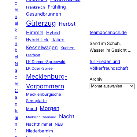
c
Frühling
Frankreich
ht
Gesundbrunnen
n
Güterzug
el
Herbst
k
Himmel
teamdochnoch.de
Hybrid
e
Hybrid-Lok
Italien
n
Sand im Schuh,
Kesselwagen
Kuchen
b
Wasser im Gesicht …
Leerfahrt
ei
für Frieden und
LK Dahme-Spreewald
N
Völkerfreundschaft
LK Oder-Spree
a
Mecklenburg-
c
Archiv
ht
Vorpommern
C
Mecklenburgische
a
Seenplatte
p
Morgen
Mond
tr
Nacht
ai
Märkisch Oderland
n
Nachthimmel
NEB
1
Niederbarnim