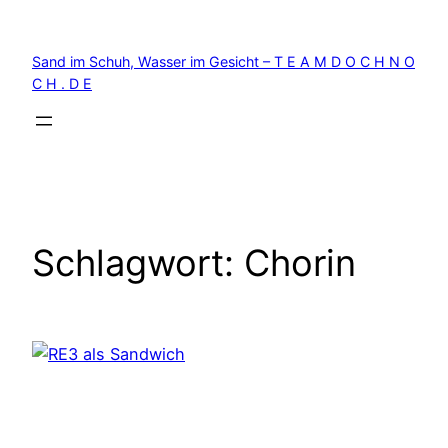
Zum
Inhalt
Sand im Schuh, Wasser im Gesicht – T E A M D O C H N O
springen
C H . D E
Schlagwort:
Chorin