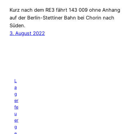
Kurz nach dem RE3 fährt 143 009 ohne Anhang
auf der Berlin-Stettiner Bahn bei Chorin nach
Süden.
3. August 2022
L
a
g
er
fe
u
er
g
e