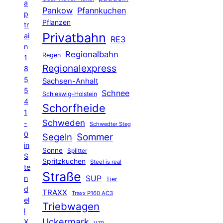
a
Pankow
Pfannkuchen
p
Pflanzen
tr
Privatbahn
ai
RE3
n
Regionalbahn
Regen
1
Regionalexpress
8
5
Sachsen-Anhalt
5
Schnee
Schleswig-Holstein
4
Schorfheide
1
Schweden
-
Schwedter Steg
0
Segeln
Sommer
in
Sonne
Splitter
S
Spritzkuchen
Steel is real
te
Straße
n
SUP
Tier
d
TRAXX
Traxx P160 AC3
el
Triebwagen
l
Uckermark
X