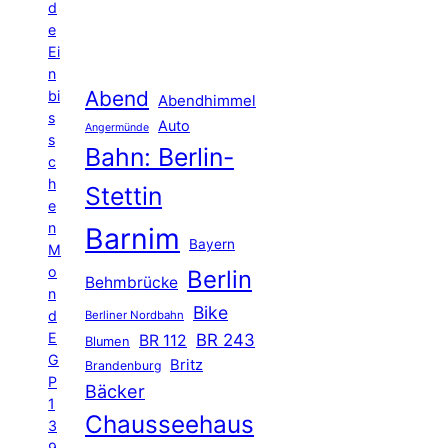
d
e
Ei
n
Abend
bi
Abendhimmel
s
Auto
Angermünde
s
Bahn: Berlin-
c
h
Stettin
e
n
Barnim
Bayern
M
o
Berlin
Behmbrücke
n
Bike
d
Berliner Nordbahn
E
BR 243
BR 112
Blumen
G
Britz
Brandenburg
P
Bäcker
1
Chausseehaus
3
9