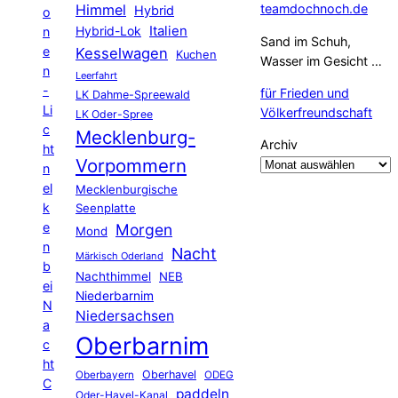
Himmel
teamdochnoch.de
Hybrid
o
Hybrid-Lok
Italien
n
Sand im Schuh,
e
Kesselwagen
Kuchen
Wasser im Gesicht …
n
Leerfahrt
-
für Frieden und
LK Dahme-Spreewald
Li
Völkerfreundschaft
LK Oder-Spree
c
Mecklenburg-
Archiv
ht
Vorpommern
n
el
Mecklenburgische
k
Seenplatte
e
Morgen
Mond
n
Nacht
Märkisch Oderland
b
Nachthimmel
NEB
ei
Niederbarnim
N
Niedersachsen
a
Oberbarnim
c
ht
Oberhavel
Oberbayern
ODEG
C
paddeln
Oder-Havel-Kanal