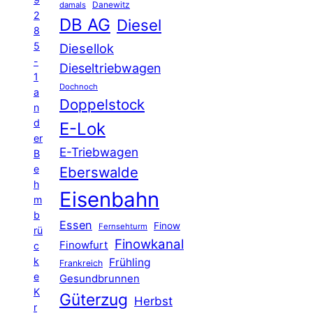
Danewitz
damals
2
DB AG
Diesel
8
5
Diesellok
-
Dieseltriebwagen
1
Dochnoch
a
Doppelstock
n
d
E-Lok
er
E-Triebwagen
B
e
Eberswalde
h
Eisenbahn
m
b
Essen
Finow
Fernsehturm
rü
Finowkanal
Finowfurt
c
k
Frühling
Frankreich
e
Gesundbrunnen
K
Güterzug
Herbst
r