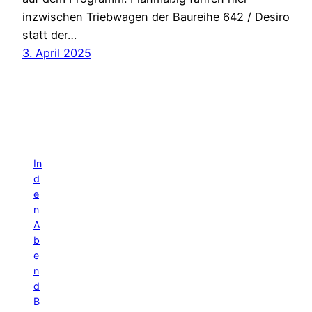
inzwischen Triebwagen der Baureihe 642 / Desiro
statt der…
3. April 2025
In
d
e
n
A
b
e
n
d
B