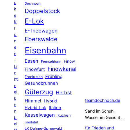
c
Dochnoch
k
Doppelstock
e
E-Lok
K
r
E-Triebwagen
o
Eberswalde
n
e
Eisenbahn
n
-
Essen
Finow
Fernsehturm
Li
Finowkanal
Finowfurt
c
Frühling
Frankreich
ht
Gesundbrunnen
n
Güterzug
el
Herbst
k
Himmel
teamdochnoch.de
Hybrid
e
Hybrid-Lok
Italien
n
Sand im Schuh,
Kesselwagen
Kuchen
b
Wasser im Gesicht …
Leerfahrt
ei
für Frieden und
LK Dahme-Spreewald