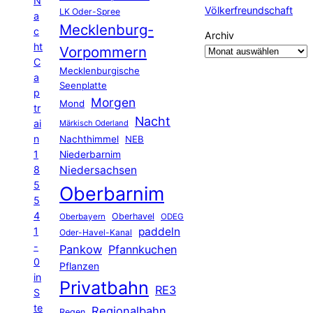
N
Völkerfreundschaft
LK Oder-Spree
a
Mecklenburg-
c
Archiv
ht
Vorpommern
C
Mecklenburgische
a
Seenplatte
p
Morgen
Mond
tr
Nacht
ai
Märkisch Oderland
n
Nachthimmel
NEB
1
Niederbarnim
8
Niedersachsen
5
Oberbarnim
5
4
Oberhavel
Oberbayern
ODEG
1
paddeln
Oder-Havel-Kanal
-
Pankow
Pfannkuchen
0
Pflanzen
in
Privatbahn
RE3
S
te
Regionalbahn
Regen