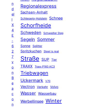
n
Regionalexpress
d
Sachsen-Anhalt
el
Schnee
Schleswig-Holstein
l
Schorfheide
X
4
Schweden
Schwedter Steg
E
Segeln
Sommer
-
6
Sonne
Splitter
Spritzkuchen
2
Steel is real
7
Straße
SUP
Tier
v
TRAXX
Traxx P160 AC3
o
Triebwagen
n
B
Uckermark
V70
e
Vectron
Volvo
Verkehr
a
Wasser
Wasserbau
c
o
Winter
Werbellinsee
n