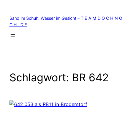
Zum
Inhalt
Sand im Schuh, Wasser im Gesicht – T E A M D O C H N O
springen
C H . D E
Schlagwort:
BR 642