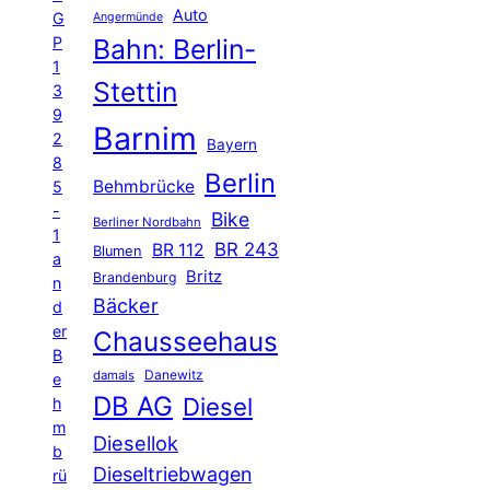
Auto
G
Angermünde
P
Bahn: Berlin-
1
Stettin
3
9
Barnim
2
Bayern
8
Berlin
Behmbrücke
5
-
Bike
Berliner Nordbahn
1
BR 243
BR 112
Blumen
a
Britz
Brandenburg
n
Bäcker
d
er
Chausseehaus
B
Danewitz
damals
e
DB AG
Diesel
h
m
Diesellok
b
Dieseltriebwagen
rü