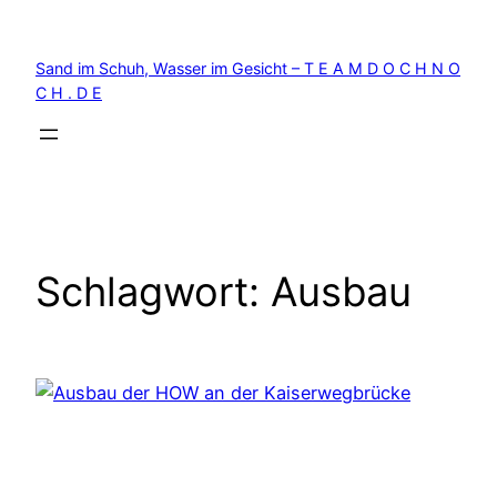
Zum
Inhalt
Sand im Schuh, Wasser im Gesicht – T E A M D O C H N O
springen
C H . D E
Schlagwort:
Ausbau