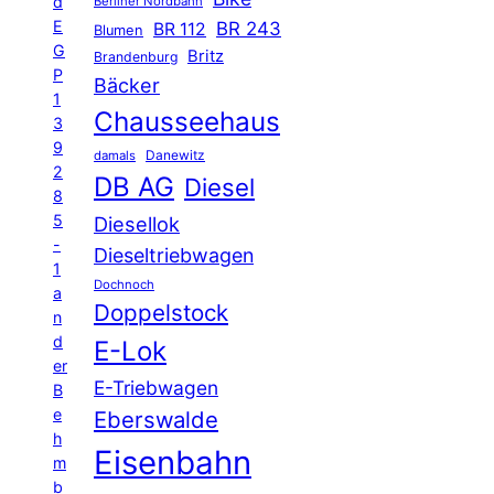
d
Berliner Nordbahn
E
BR 243
BR 112
Blumen
G
Britz
Brandenburg
P
Bäcker
1
Chausseehaus
3
9
Danewitz
damals
2
DB AG
Diesel
8
5
Diesellok
-
Dieseltriebwagen
1
Dochnoch
a
Doppelstock
n
d
E-Lok
er
E-Triebwagen
B
e
Eberswalde
h
Eisenbahn
m
b