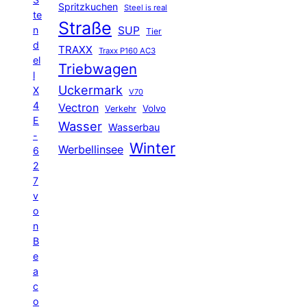
Spritzkuchen
Steel is real
te
Straße
n
SUP
Tier
d
TRAXX
Traxx P160 AC3
el
Triebwagen
l
Uckermark
X
V70
4
Vectron
Volvo
Verkehr
E
Wasser
Wasserbau
-
Winter
Werbellinsee
6
2
7
v
o
n
B
e
a
c
o