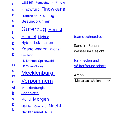
Essen
Finow
Fernsehturm
rü
Finowkanal
Finowfurt
c
k
Frühling
Frankreich
e
Gesundbrunnen
K
Güterzug
Herbst
r
Himmel
teamdochnoch.de
Hybrid
o
Hybrid-Lok
Italien
n
Sand im Schuh,
e
Kesselwagen
Kuchen
Wasser im Gesicht …
n
Leerfahrt
-
für Frieden und
LK Dahme-Spreewald
Li
Völkerfreundschaft
LK Oder-Spree
c
Mecklenburg-
Archiv
ht
Vorpommern
n
el
Mecklenburgische
k
Seenplatte
e
Morgen
Mond
n
Nacht
Märkisch Oderland
b
Nachthimmel
NEB