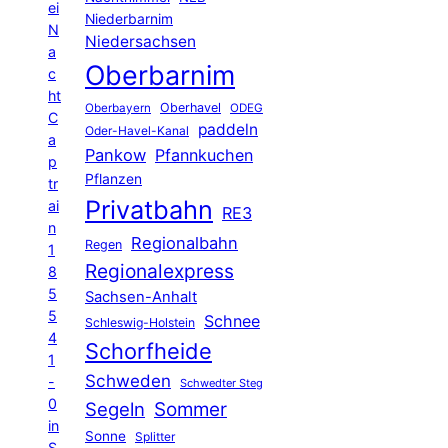
ei
Niederbarnim
N
Niedersachsen
a
Oberbarnim
c
ht
Oberhavel
Oberbayern
ODEG
C
paddeln
Oder-Havel-Kanal
a
Pankow
Pfannkuchen
p
Pflanzen
tr
Privatbahn
ai
RE3
n
Regionalbahn
Regen
1
Regionalexpress
8
5
Sachsen-Anhalt
5
Schnee
Schleswig-Holstein
4
Schorfheide
1
Schweden
-
Schwedter Steg
0
Segeln
Sommer
in
Sonne
Splitter
S