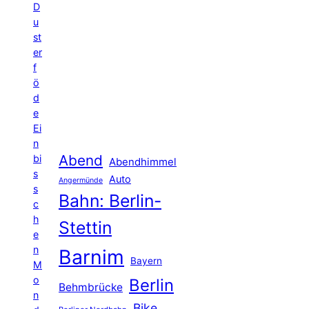
D
u
st
er
f
ö
d
e
Ei
n
Abend
bi
Abendhimmel
s
Auto
Angermünde
s
Bahn: Berlin-
c
h
Stettin
e
n
Barnim
Bayern
M
o
Berlin
Behmbrücke
n
Bike