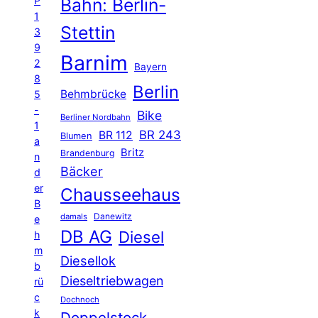
P
Bahn: Berlin-
1
Stettin
3
9
Barnim
2
Bayern
8
Berlin
Behmbrücke
5
-
Bike
Berliner Nordbahn
1
BR 243
BR 112
Blumen
a
Britz
Brandenburg
n
Bäcker
d
er
Chausseehaus
B
Danewitz
damals
e
DB AG
Diesel
h
m
Diesellok
b
Dieseltriebwagen
rü
c
Dochnoch
k
Doppelstock