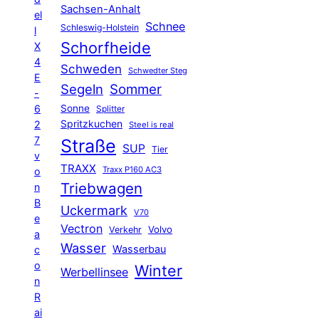
Sachsen-Anhalt
el
Schnee
Schleswig-Holstein
l
Schorfheide
X
4
Schweden
Schwedter Steg
E
Segeln
Sommer
-
6
Sonne
Splitter
Spritzkuchen
2
Steel is real
7
Straße
SUP
Tier
v
TRAXX
Traxx P160 AC3
o
Triebwagen
n
B
Uckermark
V70
e
Vectron
Volvo
Verkehr
a
Wasser
Wasserbau
c
o
Winter
Werbellinsee
n
R
ai