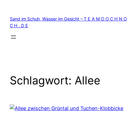
Zum
Inhalt
Sand im Schuh, Wasser im Gesicht – T E A M D O C H N O
springen
C H . D E
Schlagwort:
Allee