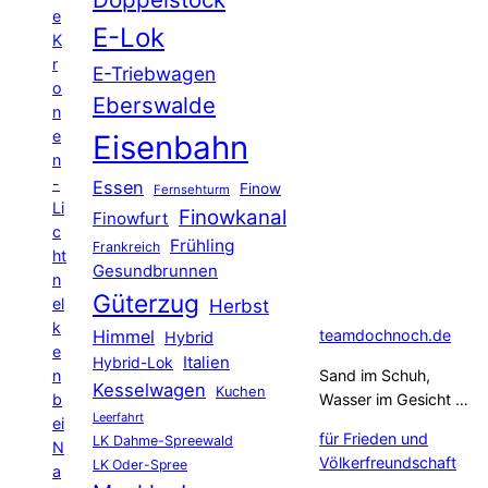
e
E-Lok
K
r
E-Triebwagen
o
Eberswalde
n
e
Eisenbahn
n
-
Essen
Finow
Fernsehturm
Li
Finowkanal
Finowfurt
c
Frühling
Frankreich
ht
Gesundbrunnen
n
Güterzug
el
Herbst
k
Himmel
teamdochnoch.de
Hybrid
e
Hybrid-Lok
Italien
n
Sand im Schuh,
Kesselwagen
Kuchen
b
Wasser im Gesicht …
Leerfahrt
ei
für Frieden und
LK Dahme-Spreewald
N
Völkerfreundschaft
LK Oder-Spree
a