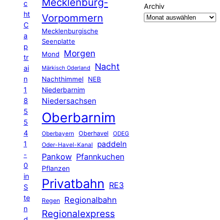
Mecklenburg-
c
Archiv
ht
Vorpommern
C
Mecklenburgische
a
Seenplatte
p
Morgen
Mond
tr
Nacht
ai
Märkisch Oderland
n
Nachthimmel
NEB
1
Niederbarnim
8
Niedersachsen
5
Oberbarnim
5
4
Oberhavel
Oberbayern
ODEG
1
paddeln
Oder-Havel-Kanal
-
Pankow
Pfannkuchen
0
Pflanzen
in
Privatbahn
RE3
S
te
Regionalbahn
Regen
n
Regionalexpress
d