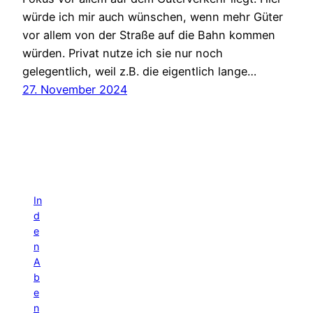
würde ich mir auch wünschen, wenn mehr Güter
vor allem von der Straße auf die Bahn kommen
würden. Privat nutze ich sie nur noch
gelegentlich, weil z.B. die eigentlich lange…
27. November 2024
In
d
e
n
A
b
e
n