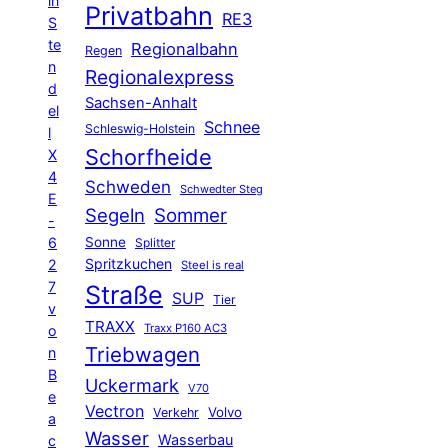
in
Privatbahn
RE3
S
te
Regionalbahn
Regen
n
Regionalexpress
d
Sachsen-Anhalt
el
Schnee
Schleswig-Holstein
l
Schorfheide
X
4
Schweden
Schwedter Steg
E
Segeln
Sommer
-
6
Sonne
Splitter
Spritzkuchen
2
Steel is real
7
Straße
SUP
Tier
v
TRAXX
Traxx P160 AC3
o
Triebwagen
n
B
Uckermark
V70
e
Vectron
Volvo
Verkehr
a
Wasser
Wasserbau
c