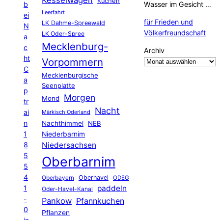
Kuchen
b
Wasser im Gesicht …
Leerfahrt
ei
für Frieden und
LK Dahme-Spreewald
N
Völkerfreundschaft
LK Oder-Spree
a
Mecklenburg-
c
Archiv
ht
Vorpommern
C
Mecklenburgische
a
Seenplatte
p
Morgen
Mond
tr
Nacht
ai
Märkisch Oderland
n
Nachthimmel
NEB
1
Niederbarnim
8
Niedersachsen
5
Oberbarnim
5
4
Oberhavel
Oberbayern
ODEG
1
paddeln
Oder-Havel-Kanal
-
Pankow
Pfannkuchen
0
Pflanzen