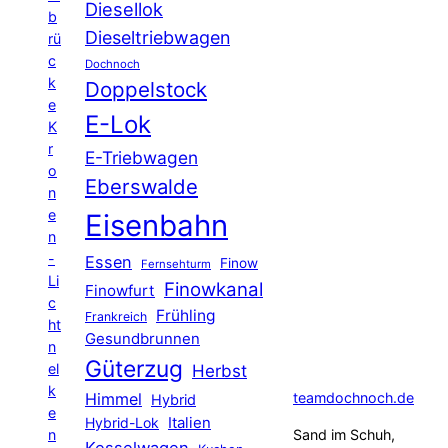
Diesellok
b
Dieseltriebwagen
rü
c
Dochnoch
k
Doppelstock
e
E-Lok
K
r
E-Triebwagen
o
Eberswalde
n
e
Eisenbahn
n
-
Essen
Finow
Fernsehturm
Li
Finowkanal
Finowfurt
c
Frühling
Frankreich
ht
Gesundbrunnen
n
Güterzug
el
Herbst
k
Himmel
teamdochnoch.de
Hybrid
e
Hybrid-Lok
Italien
n
Sand im Schuh,
Kesselwagen