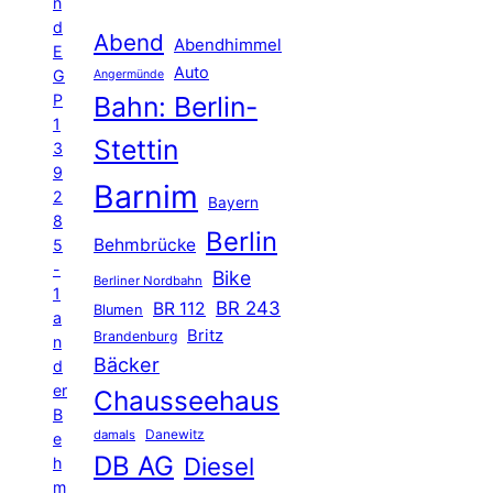
n
d
Abend
Abendhimmel
E
Auto
G
Angermünde
P
Bahn: Berlin-
1
Stettin
3
9
Barnim
2
Bayern
8
Berlin
Behmbrücke
5
-
Bike
Berliner Nordbahn
1
BR 243
BR 112
Blumen
a
Britz
Brandenburg
n
Bäcker
d
er
Chausseehaus
B
Danewitz
damals
e
DB AG
Diesel
h
m