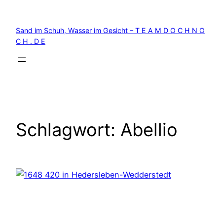
Zum
Inhalt
Sand im Schuh, Wasser im Gesicht – T E A M D O C H N O
springen
C H . D E
Schlagwort:
Abellio