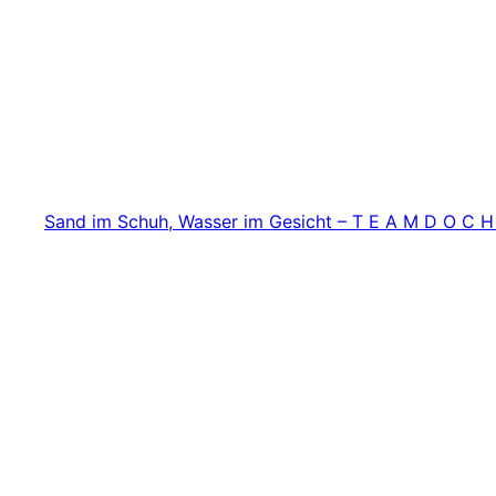
Zum
Inhalt
springen
Sand im Schuh, Wasser im Gesicht – T E A M D O C H