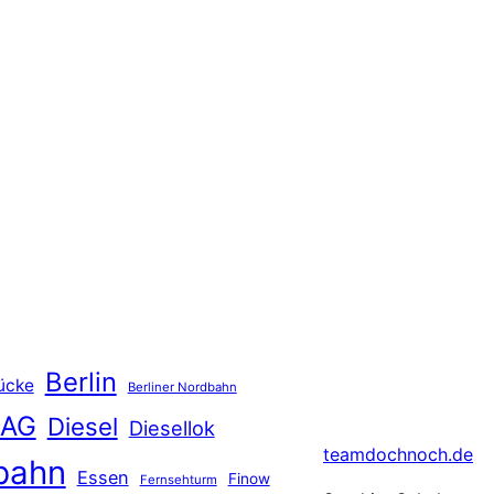
Berlin
ücke
Berliner Nordbahn
 AG
Diesel
Diesellok
teamdochnoch.de
bahn
Essen
Finow
Fernsehturm