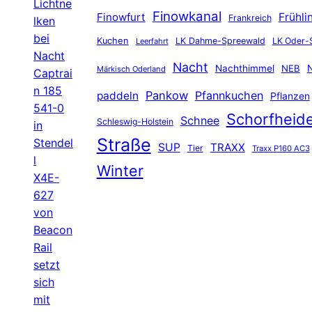
Lichtne
Finowkanal
Finowfurt
Frühli
Frankreich
lken
bei
Kuchen
LK Dahme-Spreewald
LK Oder-
Leerfahrt
Nacht
Nacht
Nachthimmel
NEB
N
Märkisch Oderland
Captrai
n 185
Pankow
Pfannkuchen
paddeln
Pflanzen
541-0
Schorfheid
Schnee
Schleswig-Holstein
in
Straße
Stendel
SUP
TRAXX
Tier
Traxx P160 AC3
l
Winter
X4E-
627
von
Beacon
Rail
setzt
sich
mit