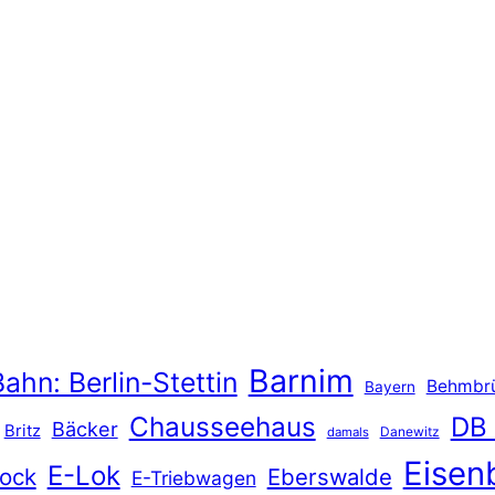
Barnim
ahn: Berlin-Stettin
Behmbr
Bayern
Chausseehaus
DB
Bäcker
Britz
Danewitz
damals
Eisen
E-Lok
ock
Eberswalde
E-Triebwagen