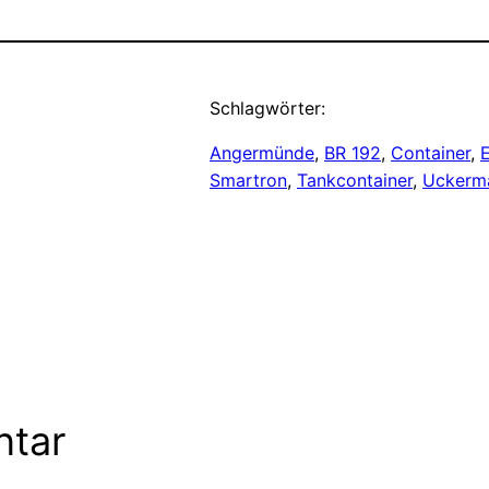
Schlagwörter:
Angermünde
, 
BR 192
, 
Container
, 
Smartron
, 
Tankcontainer
, 
Uckerm
ntar