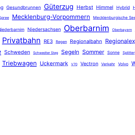
Güterzug
Herbst
Himmel
ng
Gesundbrunnen
Hybrid
Mecklenburg-Vorpommern
Mecklenburgische See
Spree
Oberbarnim
Niedersachsen
iederbarnim
Oberbayern
Privatbahn
Regionalex
RE3
Regionalbahn
Regen
e
Segeln
Sommer
Schweden
Sonne
Splitter
Schwedter Steg
Triebwagen
Uckermark
W
Vectron
Volvo
Verkehr
V70