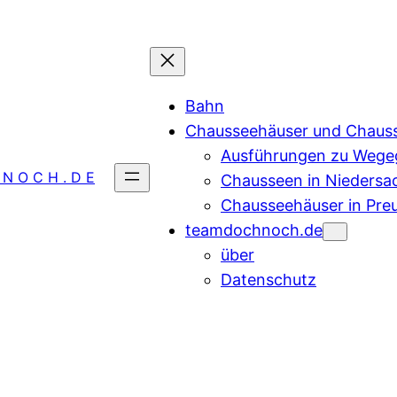
Bahn
Chausseehäuser und Chaus
Ausführungen zu Wegeg
 N O C H . D E
Chausseen in Niedersa
Chausseehäuser in Pre
teamdochnoch.de
über
Datenschutz