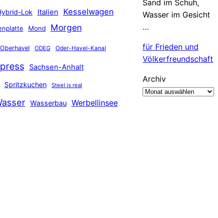
Sand im Schuh,
Kesselwagen
Hybrid-Lok
Italien
Wasser im Gesicht
…
Morgen
nplatte
Mond
für Frieden und
Oberhavel
Oder-Havel-Kanal
ODEG
Völkerfreundschaft
press
Sachsen-Anhalt
Archiv
Spritzkuchen
Steel is real
asser
Werbellinsee
Wasserbau