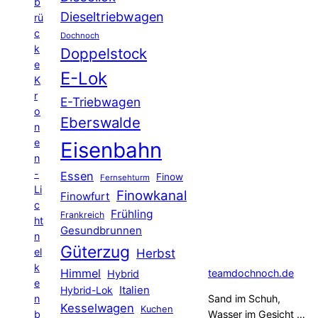
b
Dieseltriebwagen
rü
c
Dochnoch
k
Doppelstock
e
E-Lok
K
r
E-Triebwagen
o
Eberswalde
n
e
Eisenbahn
n
-
Essen
Finow
Fernsehturm
Li
Finowkanal
Finowfurt
c
Frühling
Frankreich
ht
Gesundbrunnen
n
Güterzug
el
Herbst
k
Himmel
teamdochnoch.de
Hybrid
e
Hybrid-Lok
Italien
n
Sand im Schuh,
Kesselwagen
Kuchen
b
Wasser im Gesicht …