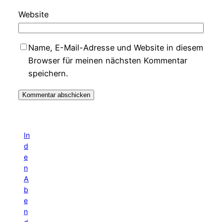
Website
Name, E-Mail-Adresse und Website in diesem
Browser für meinen nächsten Kommentar
speichern.
In
d
e
n
A
b
e
n