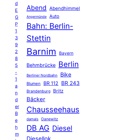
d
Abend
Abendhimmel
E
Auto
G
Angermünde
P
Bahn: Berlin-
1
Stettin
3
9
Barnim
2
Bayern
8
Berlin
Behmbrücke
5
-
Bike
Berliner Nordbahn
1
BR 243
BR 112
Blumen
a
Britz
Brandenburg
n
Bäcker
d
er
Chausseehaus
B
Danewitz
damals
e
DB AG
Diesel
h
m
Diesellok