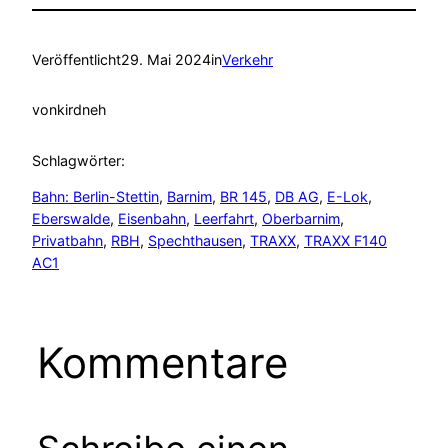
Veröffentlicht
29. Mai 2024
in
Verkehr
von
kirdneh
Schlagwörter:
Bahn: Berlin-Stettin
, 
Barnim
, 
BR 145
, 
DB AG
, 
E-Lok
, 
Eberswalde
, 
Eisenbahn
, 
Leerfahrt
, 
Oberbarnim
, 
Privatbahn
, 
RBH
, 
Spechthausen
, 
TRAXX
, 
TRAXX F140
AC1
Kommentare