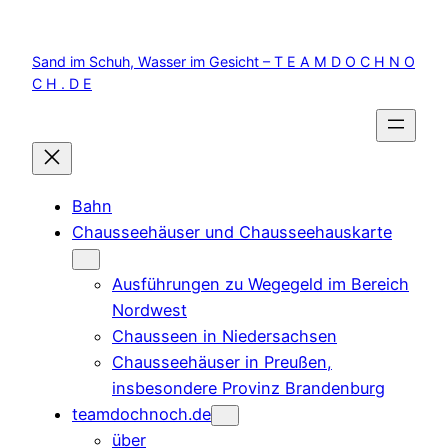
Zum
Inhalt
Sand im Schuh, Wasser im Gesicht – T E A M D O C H N O
springen
C H . D E
Bahn
Chausseehäuser und Chausseehauskarte
Ausführungen zu Wegegeld im Bereich
Nordwest
Chausseen in Niedersachsen
Chausseehäuser in Preußen,
insbesondere Provinz Brandenburg
teamdochnoch.de
über