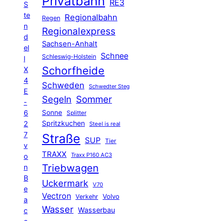
Privatbahn
RE3
S
te
Regionalbahn
Regen
n
Regionalexpress
d
Sachsen-Anhalt
el
Schnee
Schleswig-Holstein
l
Schorfheide
X
4
Schweden
Schwedter Steg
E
Segeln
Sommer
-
6
Sonne
Splitter
Spritzkuchen
2
Steel is real
7
Straße
SUP
Tier
v
TRAXX
Traxx P160 AC3
o
Triebwagen
n
B
Uckermark
V70
e
Vectron
Volvo
Verkehr
a
Wasser
Wasserbau
c