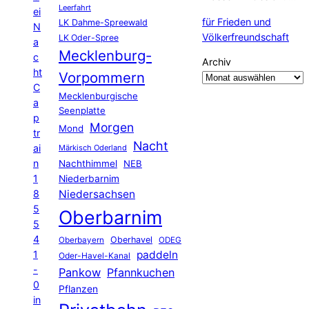
Leerfahrt
ei
für Frieden und
LK Dahme-Spreewald
N
Völkerfreundschaft
LK Oder-Spree
a
Mecklenburg-
c
Archiv
ht
Vorpommern
C
Mecklenburgische
a
Seenplatte
p
Morgen
Mond
tr
Nacht
ai
Märkisch Oderland
n
Nachthimmel
NEB
1
Niederbarnim
8
Niedersachsen
5
Oberbarnim
5
4
Oberhavel
Oberbayern
ODEG
1
paddeln
Oder-Havel-Kanal
-
Pankow
Pfannkuchen
0
Pflanzen
in